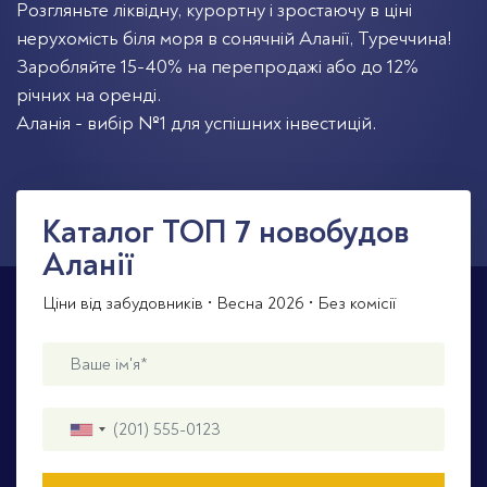
Розгляньте ліквідну, курортну і зростаючу в ціні
нерухомість біля моря в сонячній Аланії, Туреччина!
Заробляйте 15-40% на перепродажі або до 12%
річних на оренді.
Аланія - вибір №1 для успішних інвестицій.
Каталог TOП 7 новобудов
Аланії
Ціни від забудовників • Весна 2026 • Без комісії