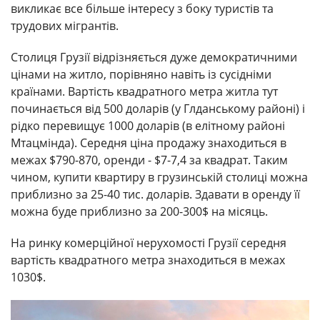
викликає все більше інтересу з боку туристів та
трудових мігрантів.
Столиця Грузії відрізняється дуже демократичними
цінами на житло, порівняно навіть із сусідніми
країнами. Вартість квадратного метра житла тут
починається від 500 доларів (у Глданському районі) і
рідко перевищує 1000 доларів (в елітному районі
Мтацмінда). Середня ціна продажу знаходиться в
межах $790-870, оренди - $7-7,4 за квадрат. Таким
чином, купити квартиру в грузинській столиці можна
приблизно за 25-40 тис. доларів. Здавати в оренду її
можна буде приблизно за 200-300$ на місяць.
На ринку комерційної нерухомості Грузії середня
вартість квадратного метра знаходиться в межах
1030$.