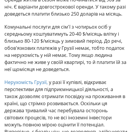
ніч. Є варіанти довгострокової оренди. У такому разі
доведеться платити близько 250 доларів на місяць.
Комунальні послуги для сім'ї з чотирьох осіб у
середньому коштуватимуть 20-40 $/місяць влітку і
близько 80-120 $/місяць у зимовий період. До речі,
обов'язкових платежів у Грузії немає, тобто податок
на нерухомість у ній немає. Тому якщо людина
фактично не живе у своїй квартирі, то й платити їй за
неї щомісяця не доведеться.
Нерухомість Грузії,
у разі її купівлі, відкриває
перспективи для підприємницької діяльності, а
також дозволяє отримати посвідку на проживання в
країні, що стрімко розвивається. Оскільки ця
держава тривалий час перебувала осторонь
світових процесів, то не всі іноземні інвестори
можуть повною мірою оцінити її потенціал.
Відповідно, є безліч ніш, що дозволяють здійснювати