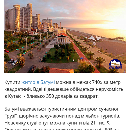
Купити
житло в Батумі
можна в межах 740$ за метр
квадратний. Вдвічі дешевше обійдеться нерухомість
в Кутаїсі - близько 350 доларів за квадрат.
Батумі вважається туристичним центром сучасної
Грузії, щорічно залучаючи понад мільйон туристів.
Невелику студію тут можна купити від 21 тис. $.
Оренда житла в сезон може починатися від 90$ за