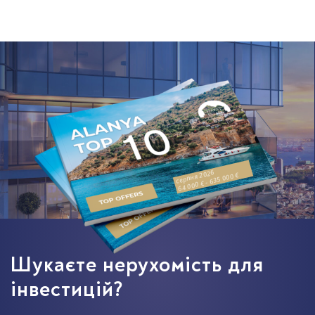
серпня 2026
64 000 € - 635 000 €
Шукаєте нерухомість для
інвестицій?