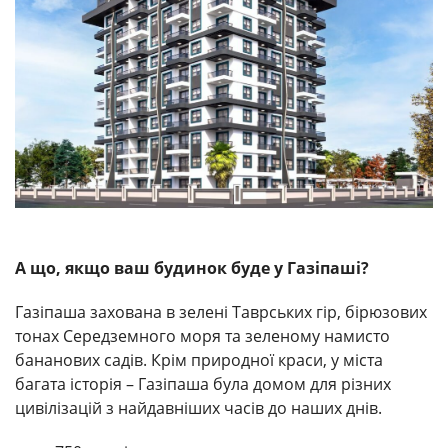
А що, якщо ваш будинок буде у Газіпаші?
Газіпаша захована в зелені Таврських гір, бірюзових
тонах Середземного моря та зеленому намисто
бананових садів. Крім природної краси, у міста
багата історія – Газіпаша була домом для різних
цивілізацій з найдавніших часів до наших днів.