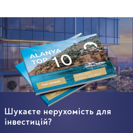
серпня 2026
64 000 € - 635 000 €
Шукаєте нерухомість для
інвестицій?