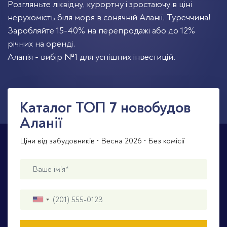
Розгляньте ліквідну, курортну і зростаючу в ціні
нерухомість біля моря в сонячній Аланії, Туреччина!
Заробляйте 15-40% на перепродажі або до 12%
річних на оренді.
Аланія - вибір №1 для успішних інвестицій.
Каталог TOП 7 новобудов
Аланії
Ціни від забудовників • Весна 2026 • Без комісії