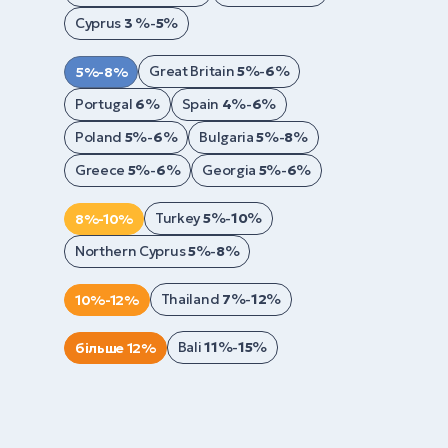
Cyprus
3
%-
5
%
Great Britain
5
%-
6
%
5%-8%
Portugal
6
%
Spain
4
%-
6
%
Poland
5
%-
6
%
Bulgaria
5
%-
8
%
Greece
5
%-
6
%
Georgia
5
%-
6
%
Turkey
5
%-
10
%
8%-10%
Northern Cyprus
5
%-
8
%
Thailand
7
%-
12
%
10%-12%
Bali
11
%-
15
%
більше 12%