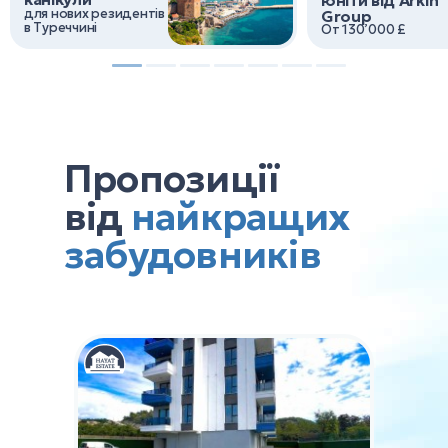
для нових резидентiв
Group
в Туреччинi
От 130’000 £
Пропозиції
від
найкращих
забудовників