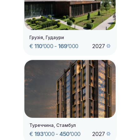
Грузія, Гудаури
€
110’
000
-
169’
000
2027
Туреччина, Стамбул
€
193’
000
-
450’
000
2027