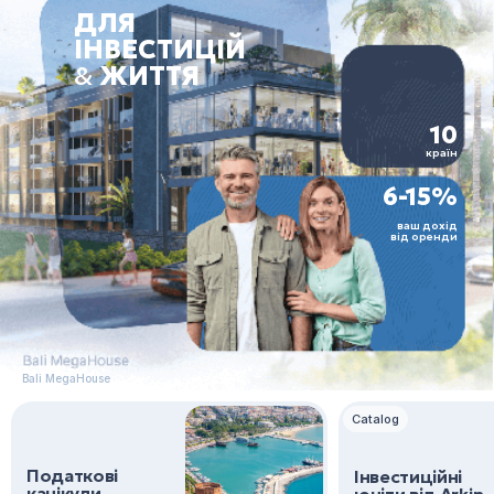
ДЛЯ
ІНВЕСТИЦІЙ
&
ЖИТТЯ
10
країн
6-15%
ваш дохід
від оренди
Bali MegaHouse
Catalog
Податковi
Інвестиційні
канiкули
юніти від Arkin