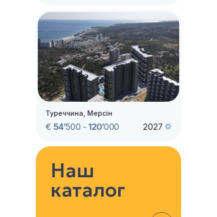
Туреччина, Мерсін
€
54’
500
-
120’
000
2027
Наш
каталог