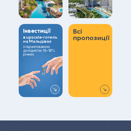
Інвестиції
Всі
пропозиції
в upscale-готель
на Мальдівах
з гарантованою
дохідністю 16–18%
річних