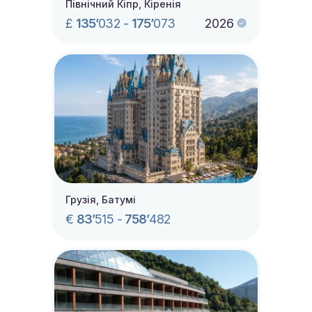
Північний Кіпр, Кіренія
£
135’
032
-
175’
073
2026
Грузія, Батумі
€
83’
515
-
758’
482