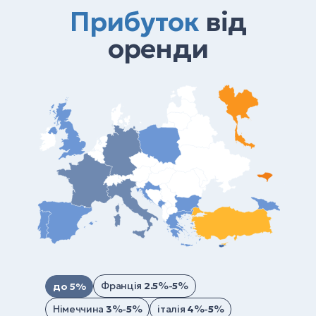
Прибуток
від
оренди
Франція
2.5
%-
5
%
до 5%
Німеччина
3
%-
5
%
італія
4
%-
5
%