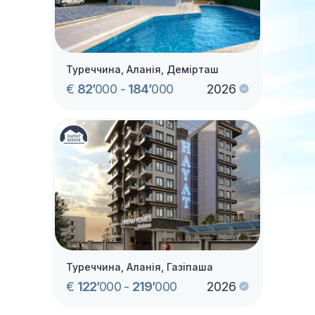
Туреччина, Аланія, Демірташ
€
82’
000
-
184’
000
2026
Туреччина, Аланія, Газіпаша
€
122’
000
-
219’
000
2026