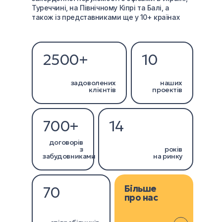
Туреччині, на Північному Кіпрі та Балі, а
також із представниками ще у 10+ країнах
2500+
10
задоволених
наших
клієнтів
проектів
700+
14
договорів
з
років
забудовниками
на ринку
Більше
70
про нас