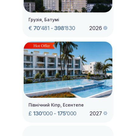
Грузія, Батумі
€
70’
481
-
398’
830
2026
Північний Кіпр, Есентепе
£
130’
000
-
175’
000
2027