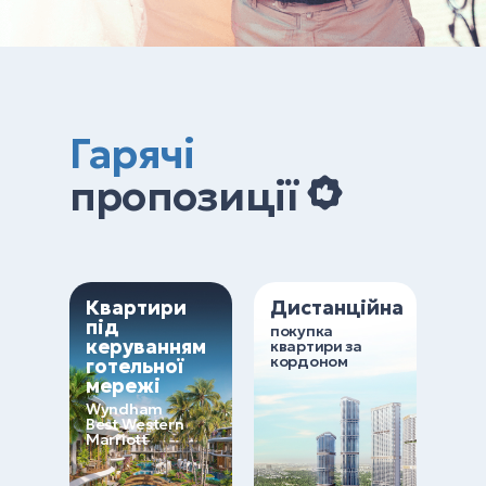
Гарячі
пропозиції
Квартири
Дистанційна
під
покупка
керуванням
квартири за
кордоном
готельної
мережі
Wyndham
Best Western
Marriott