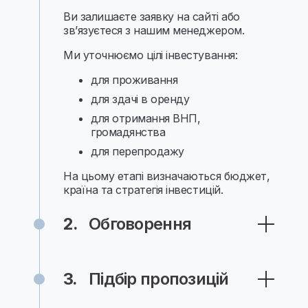
Ви залишаєте заявку на сайті або
зв’язуєтеся з нашим менеджером.
Ми уточнюємо цілі інвестування:
для проживання
для здачі в оренду
для отримання ВНП,
громадянства
для перепродажу
На цьому етапі визначаються бюджет,
країна та стратегія інвестицій.
2.
Обговорення
Разом уточнюємо ваші цілі,
побажання та критерії вибору
3.
Підбір пропозицій
Проводимо коротку консультацію,