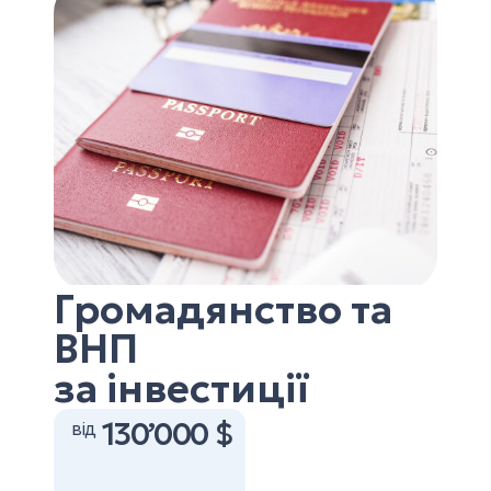
Громадянство та
ВНП
за інвестиції
130’000 $
від