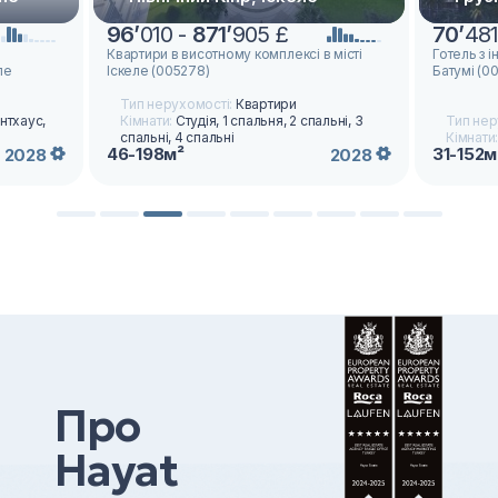
96
’
010 -
871
’
905 £
70
’
481
Квартири в висотному комплексі в місті
Готель з 
пе
Іскеле (005278)
Батумі (0
Тип нерухомості:
Квартири
ентхаус,
Кімнати:
Студія, 1 спальня, 2 спальні, 3
Тип нер
спальні, 4 спальні
Кімнати
46-198м²
31-152м
2028
2028
Про
Hayat