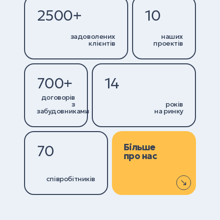
2500+
10
задоволених
наших
клієнтів
проектів
700+
14
договорів
з
років
забудовниками
на ринку
Більше
70
про нас
співробітників