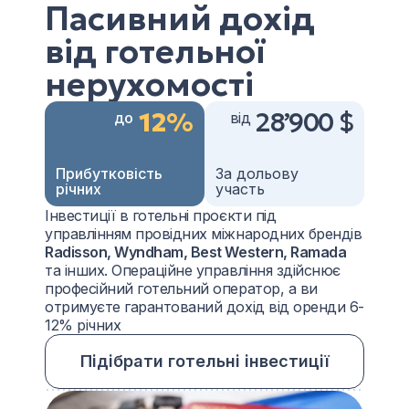
Пасивний дохід
від готельної
нерухомості
12%
28’900 $
до
від
Прибутковість
За дольову
річних
участь
Інвестиції в готельні проєкти під
управлінням провідних міжнародних брендів
Radisson, Wyndham, Best Western, Ramada
та інших. Операційне управління здійснює
професійний готельний оператор, а ви
отримуєте гарантований дохід від оренди 6-
12% річних
Підібрати готельні інвестиції