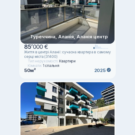
Туреччина, Аланія, Аланія центр
85
’
000 €
Життя в центрі Аланії: сучасна квартира в самому
серці міста (31400)
Тип нерухомості:
Квартири
Кімнати:
1 спальня
50м²
2025