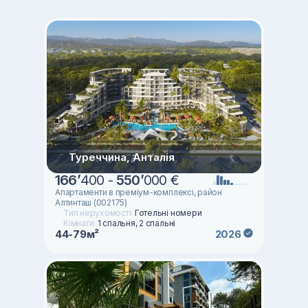
Туреччина, Анталія
166
’
400 -
550
’
000 €
Апартаменти в преміум-комплексі, район
Алтинташ (002175)
Тип нерухомості:
Готельні номери
Кімнати:
1 спальня, 2 спальні
44-79м²
2026