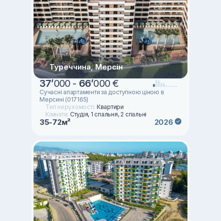
Туреччина, Мерсін
37
’
000 -
66
’
000 €
Сучасні апартаменти за доступною ціною в
Мерсині (017165)
Тип нерухомості:
Квартири
Кімнати:
Студія, 1 спальня, 2 спальні
35-72м²
2026