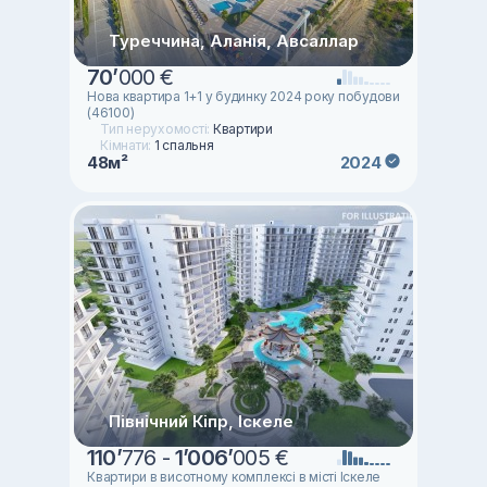
Туреччина, Аланія, Авсаллар
70
’
000 €
Нова квартира 1+1 у будинку 2024 року побудови
(46100)
Тип нерухомості:
Квартири
Кімнати:
1 спальня
48м²
2024
Північний Кіпр, Іскеле
110
’
776 -
1
’
006
’
005 €
Квартири в висотному комплексі в місті Іскеле