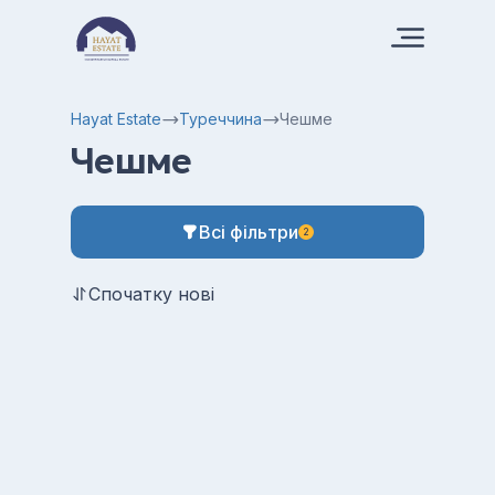
Hayat Estate
Туреччина
Чешме
Чешме
Всі фільтри
2
Спочатку нові