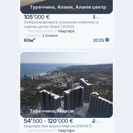
Туреччина, Аланія, Аланія центр
105
’
000 €
Затишна квартира в сучасному комплексі в
самому центрі Аланії (31300)
Тип нерухомості:
Квартири
Кімнати:
2 спальні
60м²
2025
Туреччина, Мерсін
54
’
500 -
120
’
000 €
Квартири біля моря в Мерсіні (005487)
Тип нерухомості:
Квартири