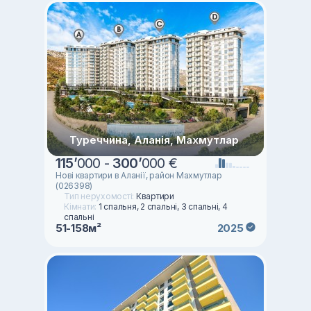
Туреччина, Аланія, Махмутлар
115
’
000 -
300
’
000 €
Нові квартири в Аланії, район Махмутлар
(026398)
Тип нерухомості:
Квартири
Кімнати:
1 спальня, 2 спальні, 3 спальні, 4
спальні
51-158м²
2025