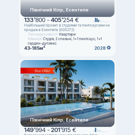
Північний Кіпр, Есентепе
133
’
800 -
405
’
254 €
Найбільший проект зі студіями та пентхаусами на
продаж в Есентепе (005272)
Тип нерухомості:
Квартири
Кімнати:
Студія, 2 спальні, 1+1 пентхаус, 1+1
гарден-дуплекс
43-185м²
2028
Північний Кіпр, Есентепе
149
’
994 -
201
’
915 €