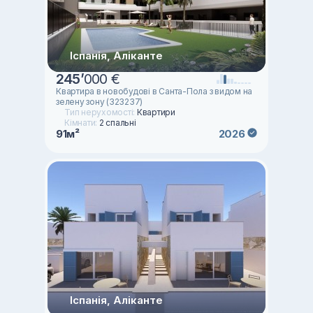
Іспанія, Аліканте
245
’
000 €
Квартира в новобудові в Санта-Пола з видом на
зелену зону (323237)
Тип нерухомості:
Квартири
Кімнати:
2 спальні
91м²
2026
Іспанія, Аліканте