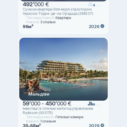
492
’
000 €
Сучасна квартира біля моря з просторою
терасою Торре-де-ла-Орадада (288237)
Тип нерухомості:
Квартири
Кімнати:
3 спальні
96м²
2026
Мальдіви
59
’
000 -
450
’
000 €
Інвестиції в готельні юніти під управлінням
Radisson (003175)
Тип нерухомості:
Готельні номери
Кімнати:
1 спальня
35-68м²
2029