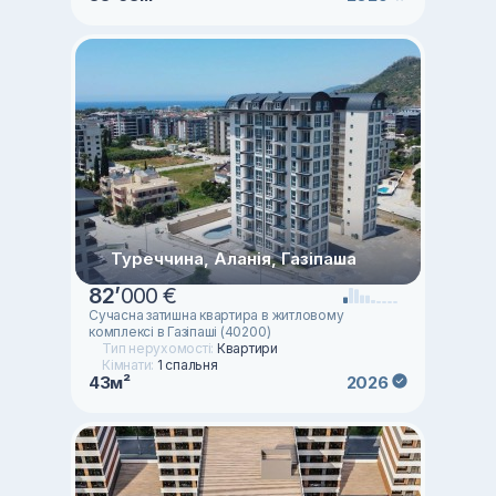
Туреччина, Аланія, Газіпаша
82
’
000 €
Сучасна затишна квартира в житловому
комплексі в Газіпаші (40200)
Тип нерухомості:
Квартири
Кімнати:
1 спальня
43м²
2026