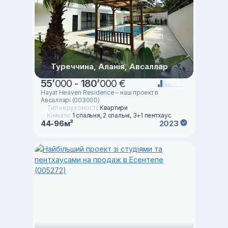
Туреччина, Аланія, Авсаллар
55
’
000 -
180
’
000 €
Hayat Heaven Residence – наш проект в
Авсалларі (003000)
Тип нерухомості:
Квартири
Кімнати:
1 спальня, 2 спальні, 3+1 пентхаус
44-96м²
2023