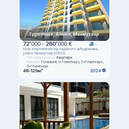
Туреччина, Аланія, Махмутлар
72
’
000 -
260
’
000 €
Нові апартаменти від надійного забудовника,
район Махмутлар (01912)
Тип нерухомості:
Квартири
Кімнати:
1 спальня, 1+1 пентхаус, 2+1 пентхаус,
3+1 пентхаус
48-125м²
2024