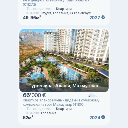
Резиденція з готельним управлінням Arkin
(011272)
Тип нерухомості:
Квартири
Кімнати:
Студія, 1 спальня, 1+1 пентхаус
49-96м²
2027
Туреччина, Аланія, Махмутлар
66
’
000 €
Квартира з панорамними видами в сучасному
комплексі на горі, Махмутлар (41100)
Тип нерухомості:
Квартири
Кімнати:
1 спальня
52м²
2024