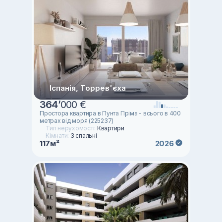
Іспанія, Торрев'єха
364
’
000 €
Простора квартира в Пунта Пріма - всього в 400
метрах від моря (225237)
Тип нерухомості:
Квартири
Кімнати:
3 спальні
117м²
2026