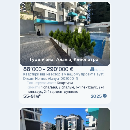
Туреччина, Аланія, Клеопатра
88
’
000 -
290
’
000 €
Квартири від інвесторів у нашому проєкті Hayat
Dream Homes Alanya (002000-1)
Тип нерухомості:
Квартири
Кімнати:
1 спальня, 2 спальні, 1+1 пентхаус, 2+1
пентхаус, 2+1 гарден-дуплекс
55-91м²
2025