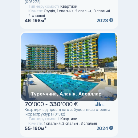
(005278)
Тип нерухомості:
Квартири
Кімнати:
Студія, 1 спальня, 2 спальні, 3 спальні,
4 спальні
46-198м²
2028
Туреччина, Аланія, Авсаллар
70
’
000 -
330
’
000 €
Квартири від провідного забудовника, готельна
інфраструктура (01512)
Тип нерухомості:
Квартири
Кімнати:
1 спальня, 2 спальні, 3 спальні
55-160м²
2024