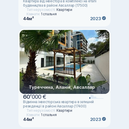
Квартира від інвестора в комплексі на етапі
будівництва в районі Авсаллар (17500)
Тип нерухомості:
Квартири
Кімнати:
1 спальня
44м²
2023
Туреччина, Аланія, Авсаллар
60
’
000 €
Відмінна інвесторська квартира в затишній
резеденції в районі Авсаллар (17400)
Тип нерухомості:
Квартири
Кімнати:
1 спальня
44м²
2023