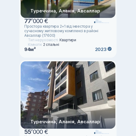
Туреччина, Аланія, Авсаллар
77
’
000 €
Простора квартира 2+1 від інвестора у
сучасному житловому комплексі в районі
Авсаллар (17600)
Тип нерухомості:
Квартири
Кімнати:
2 спальні
94м²
2023
Туреччина, Аланія, Авсаллар
55
’
000 €