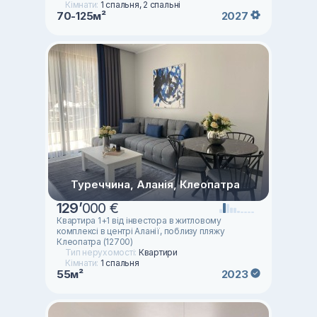
Кімнати:
1 спальня, 2 спальні
70-125м²
2027
Туреччина, Аланія, Клеопатра
129
’
000 €
Квартира 1+1 від інвестора в житловому
комплексі в центрі Аланії, поблизу пляжу
Клеопатра (12700)
Тип нерухомості:
Квартири
Кімнати:
1 спальня
55м²
2023