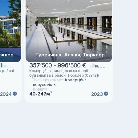
юрклер
Туреччина, Аланія, Тюрклер
357
’
500 -
996
’
500 €
 районі
Комерційні приміщення на стадії
будівництва в районі Тюрклер (029121)
Тип нерухомості:
Комерційна
нерухомість
Кімнати:
40-247м²
2024
2023