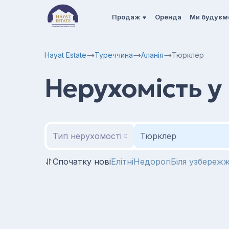
Продаж
Оренда
Ми будуєм
Hayat Estate
Туреччина
Аланія
Тюрклер
Нерухомість у
Тип нерухомості
Тюрклер
Спочатку нові
Елітні
Недорогі
Біля узбереж