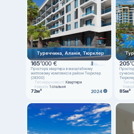
Туреччина, Аланія, Тюрклер
Тур
165
’
000 €
205
’
Простора квартира в масштабному
Простор
житловому комплексі в районі Тюрклер
сучасно
(28300)
Тюрклер
Тип нерухомості:
Квартири
Тип н
Кімнати:
1 спальня
Кімна
72м²
85м²
2024