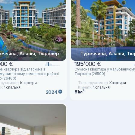
еччина, Аланія, Тюрклер
Туреччина, Аланія, Т
000 €
195
’
000 €
а квартира від власника в
Сучасна квартира у мальовничому
му житловому комплексі в районі
Тюрклер (26500)
 (26400)
ерухомості:
Квартири
Тип нерухомості:
Квартири
ти:
1 спальня
Кімнати:
1 спальня
81м²
2024