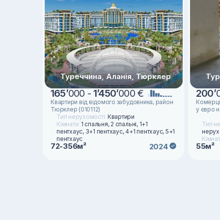
Туреччина, Аланія, Тюрклер
Тур
165
’
000 -
1
’
450
’
000 €
200
’
Квартири від відомого забудовника, район
Комерці
Тюрклер (010112)
у євро н
Тип нерухомості:
Квартири
Кімнати:
1 спальня, 2 спальні, 1+1
Тип н
пентхаус, 3+1 пентхаус, 4+1 пентхаус, 5+1
нерух
пентхаус
Кімнат
72-356м²
55м²
2024