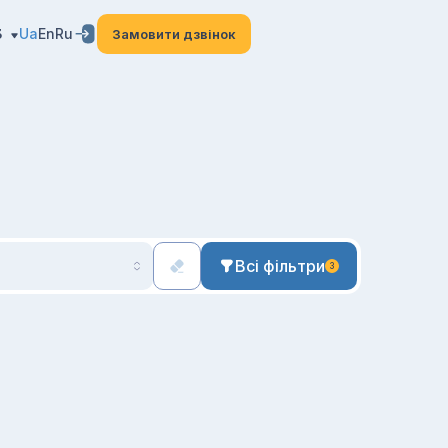
3
Ua
En
Ru
Замовити дзвінок
Всі фільтри
3