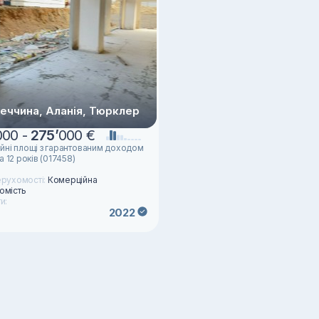
еччина, Аланія, Тюрклер
000 -
275
’
000 €
йні площі з гарантованим доходом
а 12 років (017458)
ерухомості:
Комерційна
омість
и:
2022