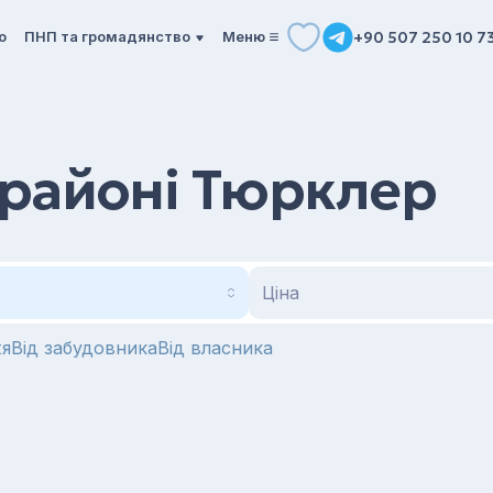
о
ПНП та громадянство
Mеню
+90 507 250 10 7
 районі Тюрклер
Ціна
жя
Від забудовника
Від власника