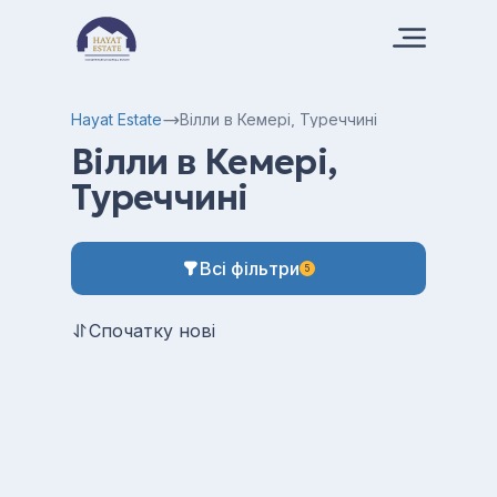
Hayat Estate
Вілли в Кемері, Туреччині
Вілли в Кемері,
Туреччині
Всі фільтри
5
Спочатку нові