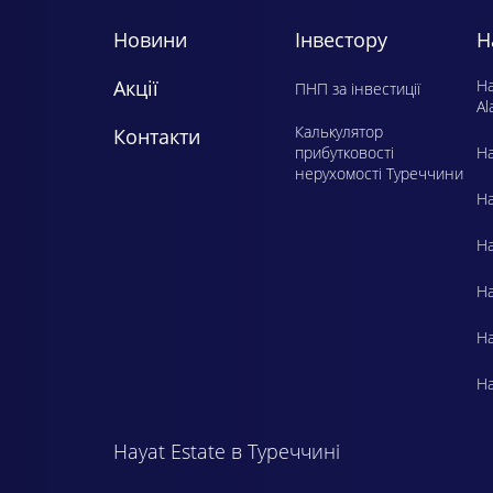
Новини
Інвестору
Н
Акції
H
ПНП за інвестиції
Al
Калькулятор
Контакти
прибутковості
Ha
нерухомості Туреччини
Ha
Ha
Ha
Ha
Ha
Hayat Estate в Туреччині