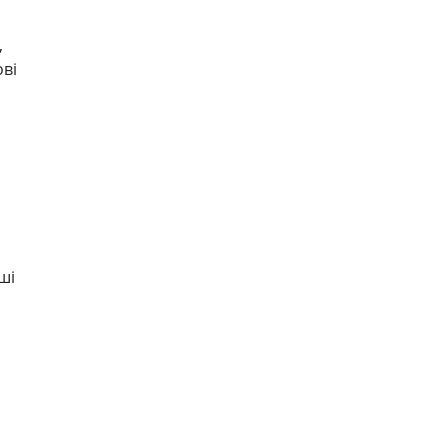
,
ві
ші