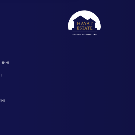
ї
ччині
ні
ині