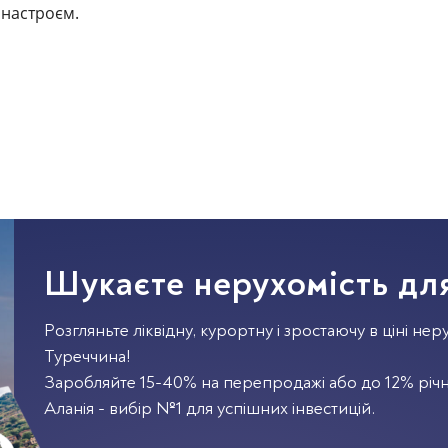
 настроєм.
Шукаєте нерухомість для
Розгляньте ліквідну, курортну і зростаючу в ціні неру
Туреччина!
Заробляйте 15-40% на перепродажі або до 12% річн
Аланія - вибір №1 для успішних інвестицій.