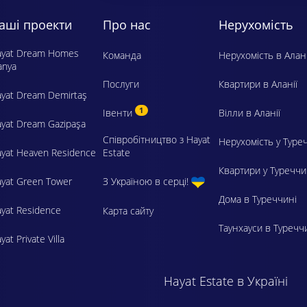
аші проекти
Про нас
Нерухомість
ayat Dream Homes
Команда
Нерухомість в Алані
anya
Послуги
Квартири в Аланії
yat Dream Demirtaş
1
Івенти
Вілли в Аланії
yat Dream Gazipaşa
Співробітництво з Hayat
Нерухомість у Туре
yat Heaven Residence
Estate
Квартири у Туреччи
yat Green Tower
З Україною в серці!
Дома в Туреччині
yat Residence
Карта сайту
Таунхауси в Туречч
yat Private Villa
Hayat Estate в Україні