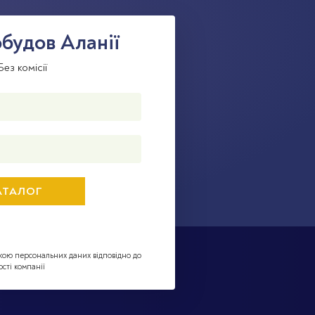
будов Аланії
ез комісії
кою персональних даних відповідно до
сті компанії