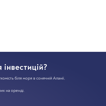
 інвестицій?
хомість біля моря в сонячній Аланії,
их на оренді.