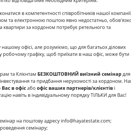
ітко відповідатиме необхідним критеріям.
конатися в компетентності співробітників нашої компанії
ном та електронною поштою явно недостатньо, обов'язко
пка квартири за кордоном потребує ретельного та
 у нашому офісі, але розуміємо, що для багатьох ділових
 робочому графіку, щоб приїхати в наш офіс, може бути
рам та Клієнтам
БЕЗКОШТОВНИЙ виїзний семінар
для
з інвестування та придбання нерухомості за кордоном. На
 Вас в офіс
або
офіс ваших партнерів/клієнтів
і
ацію навіть в індивідуальному порядку ТІЛЬКИ для Вас!
семінар на поштову адресу info@hayatestate.com;
проведення семінару;