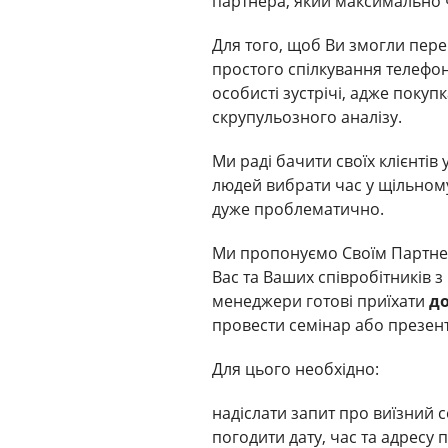
партнера, який максимально ч
Для того, щоб Ви змогли пере
простого спілкування телефо
особисті зустрічі, адже поку
скрупульозного аналізу.
Ми раді бачити своїх клієнтів
людей вибрати час у щільному
дуже проблематично.
Ми пропонуємо Своїм Партне
Вас та Ваших співробітників 
менеджери готові приїхати
до
провести семінар або презент
Для цього необхідно:
надіслати запит про виїзний 
погодити дату, час та адресу 