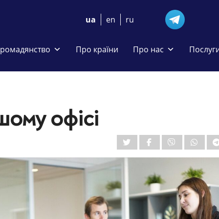
ua
en
ru
громадянство
Про країни
Про нас
Послуг
шому офісі