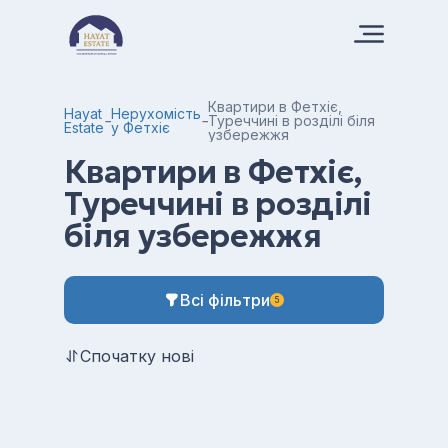
Квартири в Фетхіє,
Hayat
Нерухомість
Туреччині в розділі біля
Estate
у Фетхіє
узбережжя
Квартири в Фетхіє,
Туреччині в розділі
біля узбережжя
Всі фільтри
5
Спочатку нові