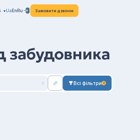
3
Ua
En
Ru
Замовити дзвінок
ід забудовника
Всі фільтри
4