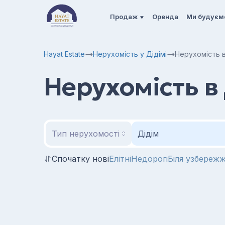
Продаж
Оренда
Ми будуєм
Hayat Estate
Нерухомість у Дідімі
Нерухомість в
Нерухомість в 
Тип нерухомості
Дідім
Спочатку нові
Елітні
Недорогі
Біля узбереж