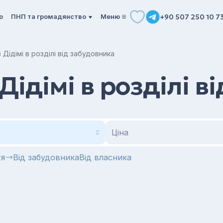
о
ПНП та громадянство
Mеню
+90 507 250 10 7
 Дідімі в розділі від забудовника
Дідімі в розділі в
Ціна
жя
Від забудовника
Від власника