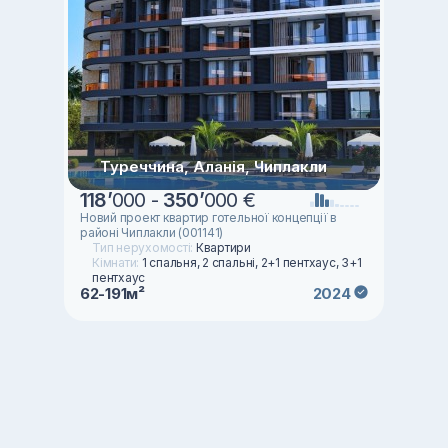
Туреччина, Аланія, Чиплакли
118
’
000 -
350
’
000 €
Новий проект квартир готельної концепції в
районі Чиплакли (001141)
Тип нерухомості:
Квартири
Кімнати:
1 спальня, 2 спальні, 2+1 пентхаус, 3+1
пентхаус
62-191м²
2024