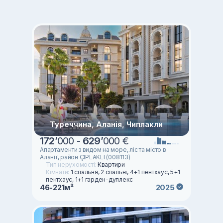
Туреччина, Аланія, Чиплакли
172
’
000 -
629
’
000 €
Апартаменти з видом на море, ліс та місто в
Аланії, район ÇIPLAKLI (008113)
Тип нерухомості:
Квартири
Кімнати:
1 спальня, 2 спальні, 4+1 пентхаус, 5+1
пентхаус, 1+1 гарден-дуплекс
46-221м²
2025