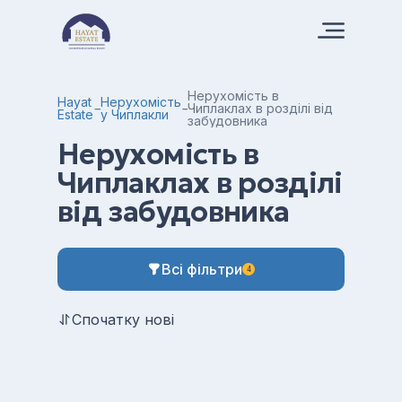
Нерухомість в
Hayat
Нерухомість
Чиплаклах в розділі від
Estate
у Чиплакли
забудовника
Нерухомість в
Чиплаклах в розділі
від забудовника
Всі фільтри
4
Спочатку нові