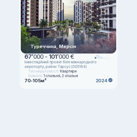
Туреччина, Мерсін
67
’
000 -
101
’
000 €
Інвестиційний проект біля міжнародного
аеропорту, район Тарсус (005164)
Тип нерухомості:
Квартири
Кімнати:
1 спальня, 2 спальні
70-105м²
2024