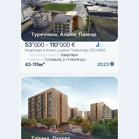
Туреччина, Аланія, Паялар
53
’
000 -
110
’
000 €
Квартири в Аланії, район Пайаллар (002460)
Тип нерухомості:
Квартири
Кімнати:
1 спальня, 2+1 пентхаус
42-115м²
2023
Таїланд, Пхукет