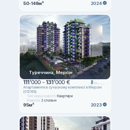
50-148м²
2024
Туреччина, Мерсін
111
’
000 -
131
’
000 €
Апартаменти в сучасному комплексі в Мерсіні
(012165)
Тип нерухомості:
Квартири
Кімнати:
2 спальні
95м²
2023