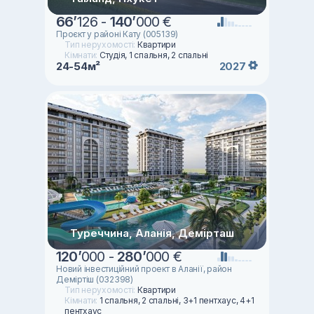
66
’
126 -
140
’
000 €
Проєкт у районі Кату (005139)
Тип нерухомості:
Квартири
Кімнати:
Студія, 1 спальня, 2 спальні
24-54м²
2027
Туреччина, Аланія, Демірташ
120
’
000 -
280
’
000 €
Новий інвестиційний проект в Аланії, район
Деміртіш (032398)
Тип нерухомості:
Квартири
Кімнати:
1 спальня, 2 спальні, 3+1 пентхаус, 4+1
пентхаус