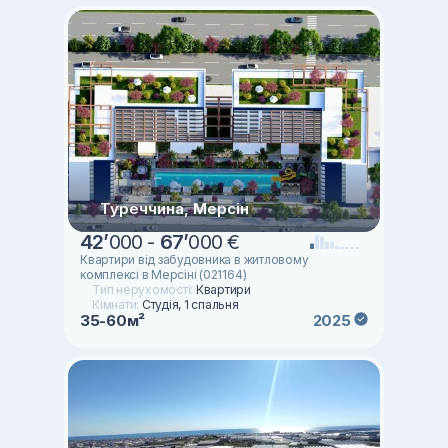
Туреччина, Мерсін
42
’
000 -
67
’
000 €
Квартири від забудовника в житловому
комплексі в Мерсіні (021164)
Тип нерухомості:
Квартири
Кімнати:
Студія, 1 спальня
35-60м²
2025