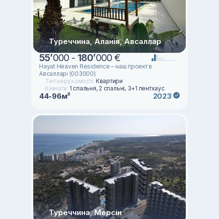
Туреччина, Аланія, Авсаллар
55
’
000 -
180
’
000 €
Hayat Heaven Residence – наш проект в
Авсалларі (003000)
Тип нерухомості:
Квартири
Кімнати:
1 спальня, 2 спальні, 3+1 пентхаус
44-96м²
2023
Туреччина, Мерсін