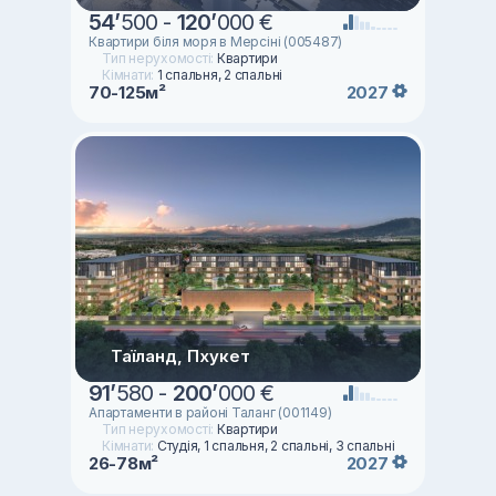
54
’
500 -
120
’
000 €
Квартири біля моря в Мерсіні (005487)
Тип нерухомості:
Квартири
Кімнати:
1 спальня, 2 спальні
70-125м²
2027
Таїланд, Пхукет
91
’
580 -
200
’
000 €
Апартаменти в районі Таланг (001149)
Тип нерухомості:
Квартири
Кімнати:
Студія, 1 спальня, 2 спальні, 3 спальні
26-78м²
2027