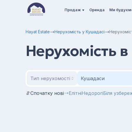
Продаж
Оренда
Ми будуєм
Hayat Estate
Нерухомість у Кушадасі
Нерухоміст
Нерухомість в 
Тип нерухомості
Кушадаси
Спочатку нові
Елітні
Недорогі
Біля узбере