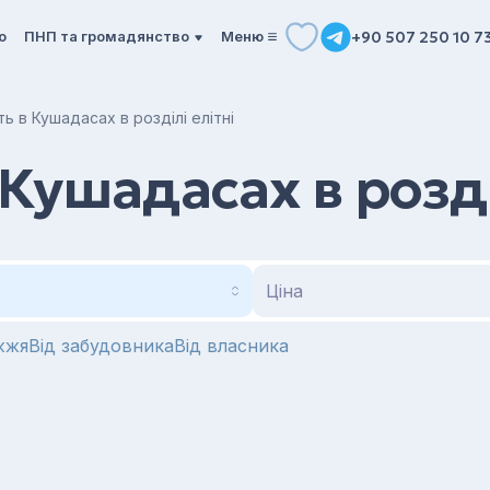
о
ПНП та громадянство
Mеню
+90 507 250 10 7
ь в Кушадасах в розділі елітні
Кушадасах в розді
Ціна
жжя
Від забудовника
Від власника