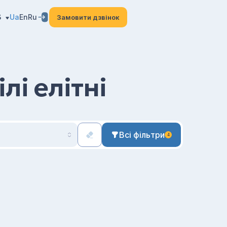
3
Ua
En
Ru
Замовити дзвінок
лі елітні
Всі фільтри
4