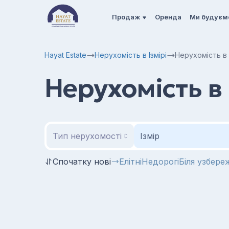
Продаж
Оренда
Ми будуєм
Hayat Estate
Нерухомість в Ізмірі
Нерухомість в І
Нерухомість в І
Тип нерухомості
Ізмір
Спочатку нові
Елітні
Недорогі
Біля узбере