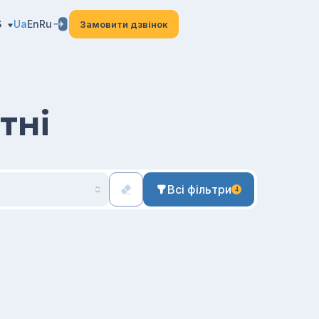
3
Ua
En
Ru
Замовити дзвінок
тні
Всі фільтри
4