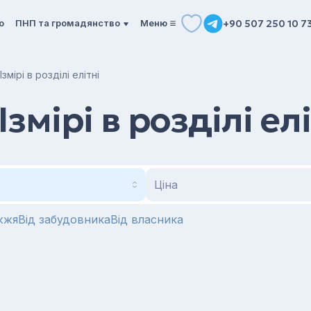
о
ПНП та громадянство
Mеню
+90 507 250 10 7
змірі в розділі елітні
змірі в розділі елі
Ціна
жжя
Від забудовника
Від власника