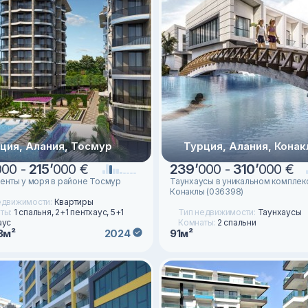
ция, Алания, Тосмур
Турция, Алания, Кона
000 -
215
’
000 €
239
’
000 -
310
’
000 €
енты у моря в районе Тосмур
Таунхаусы в уникальном комплек
Конаклы (036398)
едвижимости:
Квартиры
ты:
1 спальня, 2+1 пентхаус, 5+1
Тип недвижимости:
Таунхаусы
аус
Комнаты:
2 спальни
3м²
91м²
2024