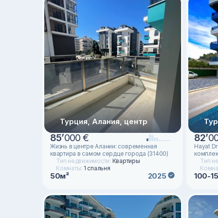
Турция, Алания, центр
Тур
85
’
000 €
82
’
0
Жизнь в центре Алании: современная
Hayat D
квартира в самом сердце города (31400)
комплек
Тип недвижимости:
Квартиры
Тип н
Комнаты:
1 спальня
Комна
50м²
100-1
2025