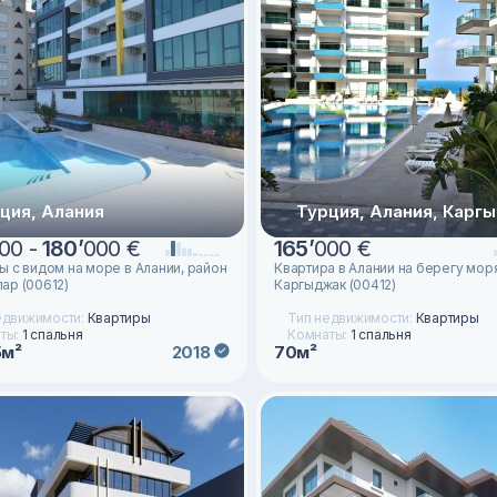
ция, Алания
Турция, Алания, Карг
00 -
180
’
000 €
165
’
000 €
ы с видом на море в Алании, район
Квартира в Алании на берегу мор
ар (00612)
Каргыджак (00412)
едвижимости:
Квартиры
Тип недвижимости:
Квартиры
ты:
1 спальня
Комнаты:
1 спальня
5м²
70м²
2018