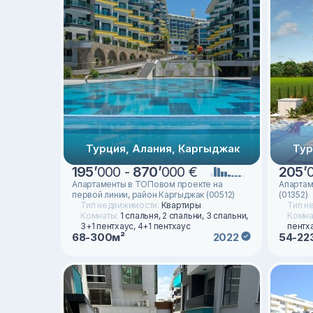
Турция, Алания, Каргыджак
Тур
195
’
000 -
870
’
000 €
205
’
Апартаменты в ТОПовом проекте на
Апартам
первой линии, район Каргыджак (00512)
(01352)
Тип недвижимости:
Квартиры
Тип н
Комнаты:
1 спальня, 2 спальни, 3 спальни,
Комна
3+1 пентхаус, 4+1 пентхаус
пентх
68-300м²
54-22
2022