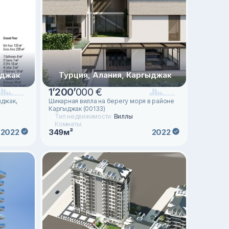
ыджак
Турция, Алания, Каргыджак
1
’
200
’
000 €
ыджак,
Шикарная вилла на берегу моря в районе
Каргыджак (00133)
Тип недвижимости:
Виллы
Комнаты:
349м²
2022
2022