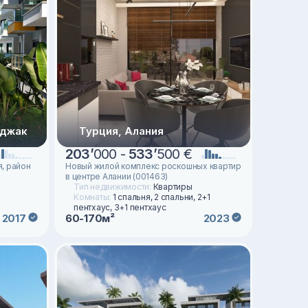
ыджак
Турция, Алания
203
’
000 -
533
’
500 €
я, район
Новый жилой комплекс роскошных квартир
в центре Алании (001463)
Тип недвижимости:
Квартиры
Комнаты:
1 спальня, 2 спальни, 2+1
пентхаус, 3+1 пентхаус
60-170м²
2017
2023