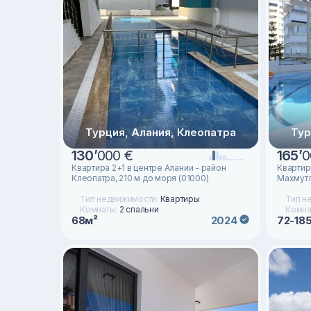
Турция, Алания, Клеопатра
Тур
130
’
000 €
165
’
0
Квартира 2+1 в центре Алании - район
Квартир
Клеопатра, 210 м до моря (01000)
Махмутл
Тип недвижимости:
Квартиры
Тип н
Комнаты:
2 спальни
Комна
68м²
72-18
2024