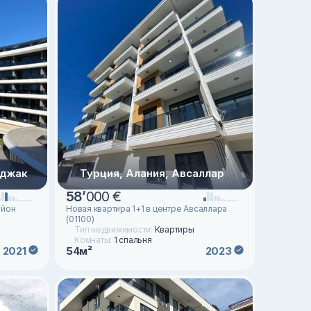
ыджак
Турция, Алания, Авсаллар
58
’
000 €
айон
Новая квартира 1+1 в центре Авсаллара
(01100)
Тип недвижимости:
Квартиры
Комнаты:
1 спальня
54м²
2021
2023