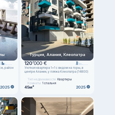
клы
Турция, Алания, Клеопатра
120
’
000 €
се, район
Уютная квартира 1+1 с видом на горы, в
центре Алании, у пляжа Клеопатра (14800)
Тип недвижимости:
Квартиры
Комнаты:
1 спальня
45м²
2025
2025