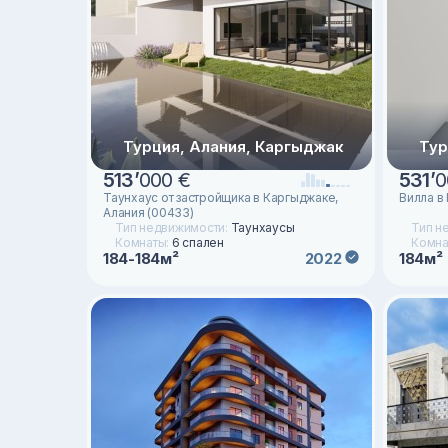
Турция, Алания, Каргыджак
Тур
513
’
000 €
531
’
0
Таунхаус от застройщика в Каргыджаке,
Вилла в
Алания (00433)
Тип недвижимости:
Таунхаусы
Тип н
Комнаты:
6 спален
Комна
184-184м²
184м²
2022