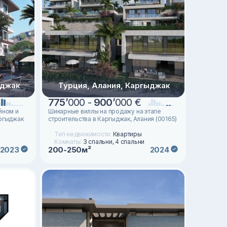
ыджак
Турция, Алания, Каргыджак
775
’
000 -
900
’
000 €
йном и
Шикарные виллы на продажу на этапе
ргыджак
строительства в Каргыджак, Алания (00165)
Тип недвижимости:
Квартиры
Комнаты:
3 спальни, 4 спальни
200-250м²
2023
2024