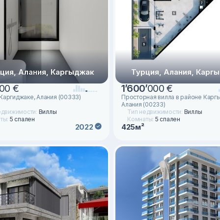
ция, Алания, Каргыджак
Турция, Алания, Карг
00 €
1
’
600
’
000 €
 Каргиджаке, Алания (00333)
Просторная вилла в районе Карг
Алания (00233)
едвижимости:
Виллы
Тип недвижимости:
Виллы
ты:
5 спален
Комнаты:
5 спален
425м²
2022