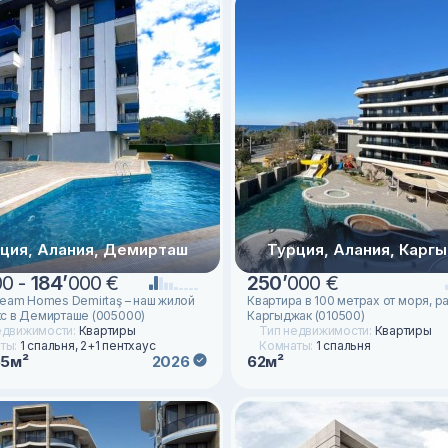
ция, Алания, Демирташ
Турция, Алания, Карг
00 -
184
’
000 €
250
’
000 €
ream Homes Demirtaş – наш жилой
Квартира в 100 метрах от моря, р
с в Демирташе (005000)
Каргыджак (010500)
едвижимости:
Квартиры
Тип недвижимости:
Квартиры
ты:
1 спальня, 2+1 пентхаус
Комнаты:
1 спальня
55м²
62м²
2026