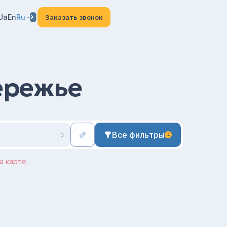
Ua
En
Ru
Заказать звонок
ережье
Все фильтры
4
а карте