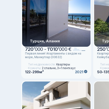
Турция, Алания
Тур
720
’
000 -
1
’
010
’
000 €
250
’
Первая линия! Апартаменты с видом на
Квартир
море, Махмутлар (00632)
Кейкуба
Тип недвижимости:
Квартиры
Тип н
Комнаты:
2 спальни, 3+1 пентхаус
Комна
122-299м²
50-13
2021