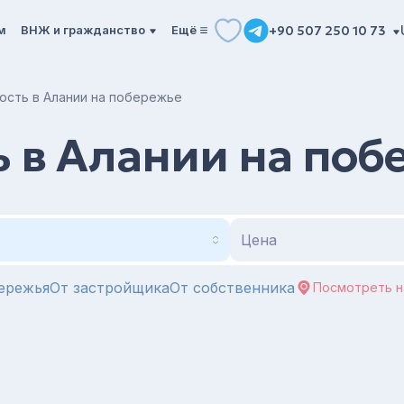
м
ВНЖ и гражданство
Ещё
+90 507 250 10 73
сть в Алании на побережье
 в Алании на поб
Цена
ережья
От застройщика
От собственника
Посмотреть н