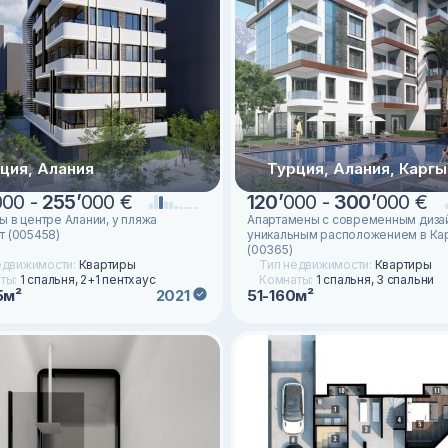
ция, Алания
Турция, Алания, Карг
000 -
255
’
000 €
120
’
000 -
300
’
000 €
ы в центре Алании, у пляжа
Апартамены с современным диза
т (005458)
уникальным расположением в Ка
(00365)
едвижимости:
Квартиры
Тип недвижимости:
Квартиры
ты:
1 спальня, 2+1 пентхаус
Комнаты:
1 спальня, 3 спальни
5м²
51-160м²
2021