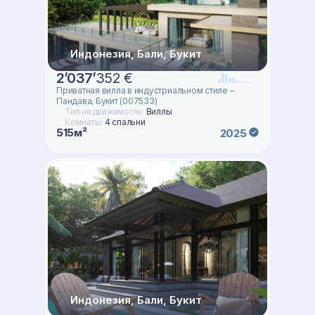
Индонезия, Бали, Букит
2
’
037
’
352 €
Приватная вилла в индустриальном стиле –
Пандава, Букит (007533)
Тип недвижимости:
Виллы
Комнаты:
4 спальни
515м²
2025
Индонезия, Бали, Букит