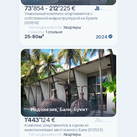
73
’
854 -
212
’
225 €
Уникальный комплекс апартаментов с
собственной инфраструктурой на Буките
(001510)
Тип недвижимости:
Квартиры
Комнаты:
1 спальня
25-80м²
2024
Индонезия, Бали, Букит
1
’
443
’
124 €
Комплекс апартаментов в одном из
живописнейших мест южного Бали (012533)
Тип недвижимости:
Квартиры