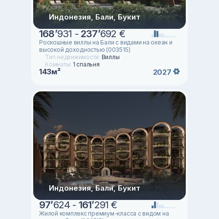
Индонезия, Бали, Букит
168
’
931 -
237
’
692 €
Роскошные виллы на Бали с видами на океан и
высокой доходностью (003515)
Тип недвижимости:
Виллы
Комнаты:
1 спальня
143м²
2027
Индонезия, Бали, Букит
97
’
624 -
161
’
291 €
Жилой комплекс премиум-класса с видом на