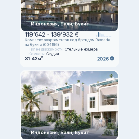
Индонезия, Бали, Букит
119
’
642 -
139
’
932 €
Комплекс апартаментов под брендом Ramada
на Буките (004196)
Тип недвижимости:
Отельные номера
Комнаты:
Студия
31-42м²
2026
Индонезия, Бали, Букит