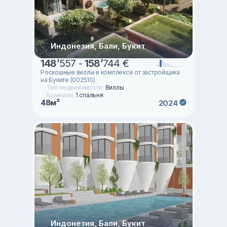
Индонезия, Бали, Букит
148
’
557 -
158
’
744 €
Роскошные виллы в комплексе от застройщика
на Буките (002510)
Тип недвижимости:
Виллы
Комнаты:
1 спальня
48м²
2024
Индонезия, Бали, Букит