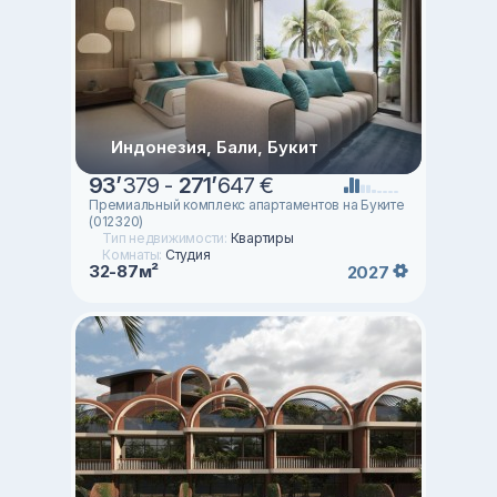
Индонезия, Бали, Букит
93
’
379 -
271
’
647 €
Премиальный комплекс апартаментов на Буките
(012320)
Тип недвижимости:
Квартиры
Комнаты:
Студия
32-87м²
2027