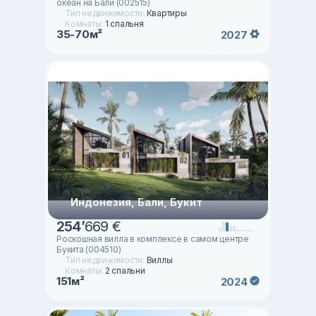
океан на Бали (002515)
Тип недвижимости:
Квартиры
Комнаты:
1 спальня
35-70м²
2027
Индонезия, Бали, Букит
254
’
669 €
Роскошная вилла в комплексе в самом центре
Букита (004510)
Тип недвижимости:
Виллы
Комнаты:
2 спальни
151м²
2024