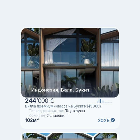
Индонезия, Бали, Букит
244
’
000 €
Вилла премиум-класса на Буките (45800)
Тип недвижимости:
Таунхаусы
Комнаты:
2 спальни
102м²
2025