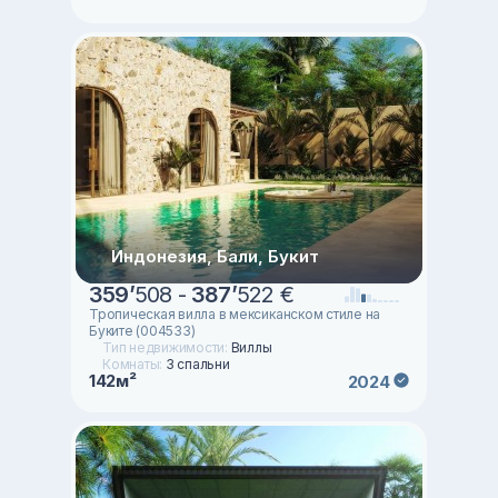
Индонезия, Бали, Букит
359
’
508 -
387
’
522 €
Тропическая вилла в мексиканском стиле на
Буките (004533)
Тип недвижимости:
Виллы
Комнаты:
3 спальни
142м²
2024