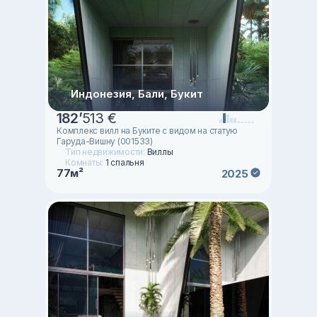
Индонезия, Бали, Букит
182
’
513 €
Комплекс вилл на Буките с видом на статую
Гаруда-Вишну (001533)
Тип недвижимости:
Виллы
Комнаты:
1 спальня
77м²
2025