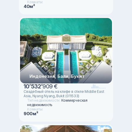
Комнаты:
40м²
Индонезия, Бали, Букит
10
’
532
’
909 €
Свадебный отель на клифе в стиле Middle East
Asia, Nyang Nyang, Bukit (011533)
Тип недвижимости:
Коммерческая
недвижимость
Комнаты:
900м²