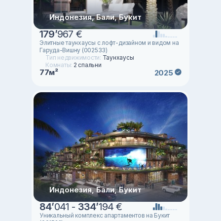
Индонезия, Бали, Букит
179
’
967 €
Элитные таунхаусы с лофт-дизайном и видом на
Гаруда-Вишну (002533)
Тип недвижимости:
Таунхаусы
Комнаты:
2 спальни
77м²
2025
Индонезия, Бали, Букит
84
’
041 -
334
’
194 €
Уникальный комплекс апартаментов на Букит