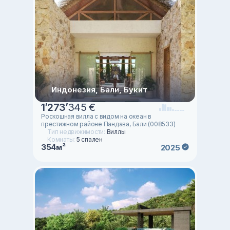
Индонезия, Бали, Букит
1
’
273
’
345 €
Роскошная вилла с видом на океан в
престижном районе Пандава, Бали (008533)
Тип недвижимости:
Виллы
Комнаты:
5 спален
354м²
2025