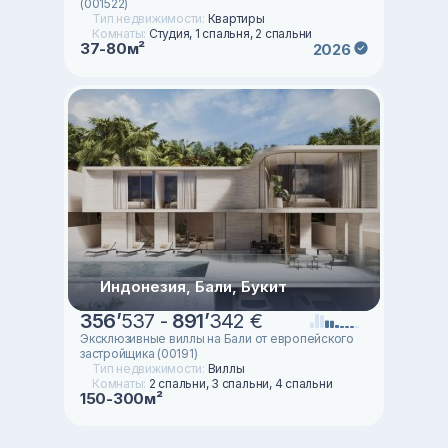
(001522)
Тип недвижимости:
Квартиры
Комнаты:
Студия, 1 спальня, 2 спальни
37-80м²
2026
Индонезия, Бали, Букит
356
’
537 -
891
’
342 €
Эксклюзивные виллы на Бали от европейского
застройщика (00191)
Тип недвижимости:
Виллы
Комнаты:
2 спальни, 3 спальни, 4 спальни
150-300м²