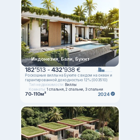
Индонезия, Бали, Букит
182
’
513 -
432
’
938 €
Роскошные виллы на Буките с видом на океан и
гарантированной доходностью 12% (003510)
Тип недвижимости:
Виллы
Комнаты:
1 спальня, 2 спальни, 3 спальни
70-110м²
2024