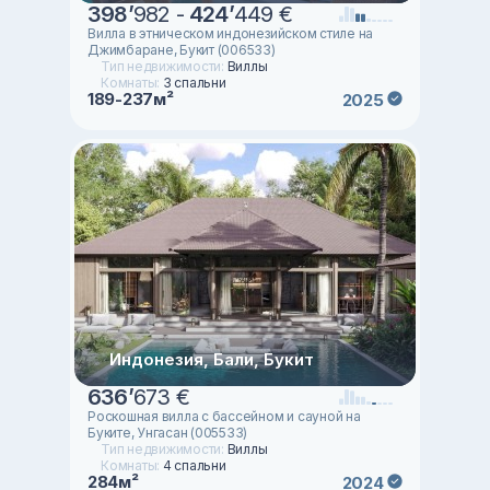
398
’
982 -
424
’
449 €
Вилла в этническом индонезийском стиле на
Джимбаране, Букит (006533)
Тип недвижимости:
Виллы
Комнаты:
3 спальни
189-237м²
2025
Индонезия, Бали, Букит
636
’
673 €
Роскошная вилла с бассейном и сауной на
Буките, Унгасан (005533)
Тип недвижимости:
Виллы
Комнаты:
4 спальни
284м²
2024