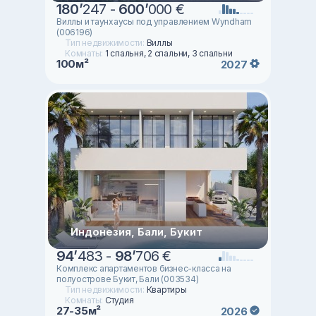
180
’
247 -
600
’
000 €
Виллы и таунхаусы под управлением Wyndham
(006196)
Тип недвижимости:
Виллы
Комнаты:
1 спальня, 2 спальни, 3 спальни
100м²
2027
Индонезия, Бали, Букит
94
’
483 -
98
’
706 €
Комплекс апартаментов бизнес-класса на
полуострове Букит, Бали (003534)
Тип недвижимости:
Квартиры
Комнаты:
Студия
27-35м²
2026