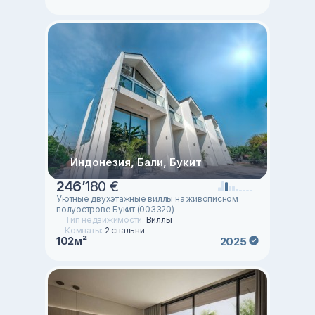
Индонезия, Бали, Букит
246
’
180 €
Уютные двухэтажные виллы на живописном
полуострове Букит (003320)
Тип недвижимости:
Виллы
Комнаты:
2 спальни
102м²
2025