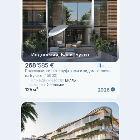
Индонезия, Бали, Букит
268
’
585 €
Роскошная вилла с руфтопом и видом на океан
на Буките (45900)
Тип недвижимости:
Виллы
Комнаты:
2 спальни
125м²
2026