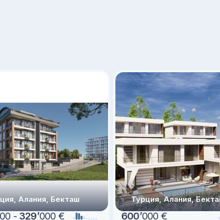
ция, Алания, Бекташ
Турция, Алания, Бект
00 -
329
’
000 €
600
’
000 €