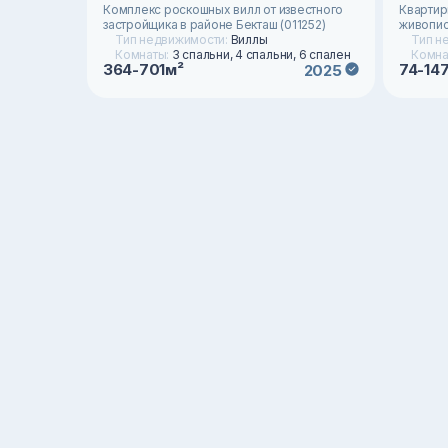
Комплекс роскошных вилл от известного
Квартир
застройщика в районе Бекташ (011252)
живопис
Тип недвижимости:
Виллы
Тип н
Комнаты:
3 спальни, 4 спальни, 6 спален
Комна
364-701м²
74-14
2025