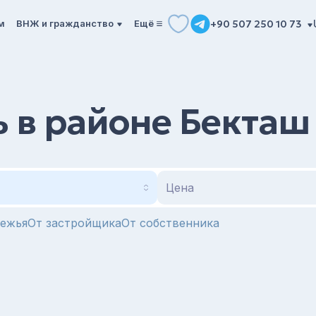
м
ВНЖ и гражданство
Ещё
+90 507 250 10 73
 в районе Бекташ
Цена
режья
От застройщика
От собственника