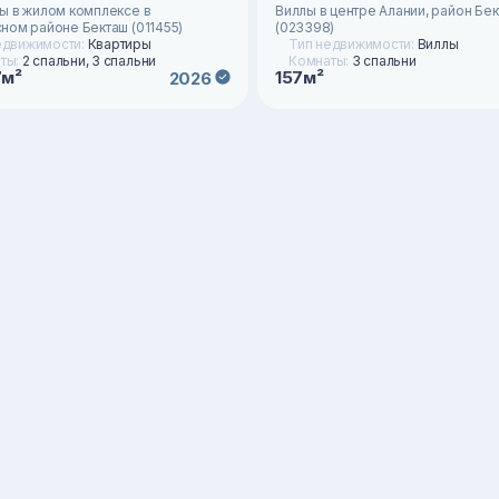
ы в жилом комплексе в
Виллы в центре Алании, район Бе
ном районе Бекташ (011455)
(023398)
едвижимости:
Квартиры
Тип недвижимости:
Виллы
ты:
2 спальни, 3 спальни
Комнаты:
3 спальни
7м²
157м²
2026