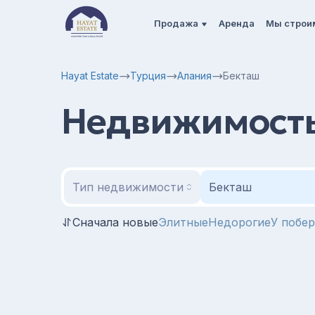
Продажа
Аренда
Мы строи
Hayat Estate
Турция
Алания
Бекташ
Недвижимость
Тип недвижимости
Бекташ
Сначала новые
Элитные
Недорогие
У побе