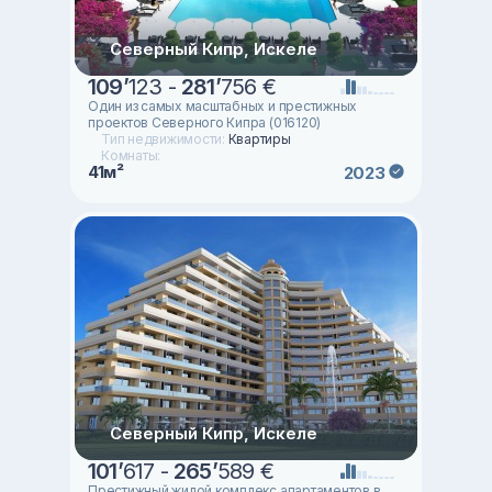
Северный Кипр, Искеле
109
’
123 -
281
’
756 €
Один из самых масштабных и престижных
проектов Северного Кипра (016120)
Тип недвижимости:
Квартиры
Комнаты:
41м²
2023
Северный Кипр, Искеле
101
’
617 -
265
’
589 €
Престижный жилой комплекс апартаментов в