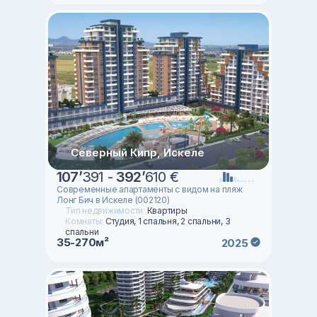
Северный Кипр, Искеле
107
’
391 -
392
’
610 €
Современные апартаменты с видом на пляж
Лонг Бич в Искеле (002120)
Тип недвижимости:
Квартиры
Комнаты:
Студия, 1 спальня, 2 спальни, 3
спальни
35-270м²
2025