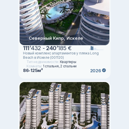
Северный Кипр, Искеле
111
’
432 -
240
’
185 €
Новый комплекс апартаментов у пляжа Long
Beach в Искеле (001120)
Тип недвижимости:
Квартиры
Комнаты:
1 спальня, 2 спальни
86-125м²
2026