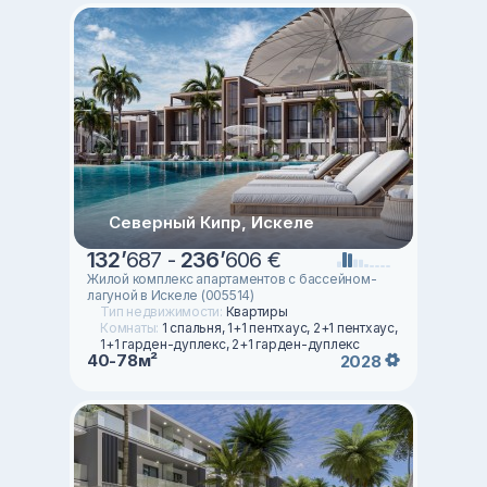
Северный Кипр, Искеле
132
’
687 -
236
’
606 €
Жилой комплекс апартаментов с бассейном-
лагуной в Искеле (005514)
Тип недвижимости:
Квартиры
Комнаты:
1 спальня, 1+1 пентхаус, 2+1 пентхаус,
1+1 гарден-дуплекс, 2+1 гарден-дуплекс
40-78м²
2028