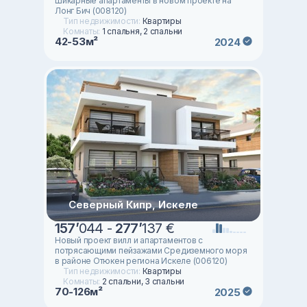
Шикарные апартаменты в новом проекте на
Лонг Бич (008120)
Тип недвижимости:
Квартиры
Комнаты:
1 спальня, 2 спальни
42-53м²
2024
Северный Кипр, Искеле
157
’
044 -
277
’
137 €
Новый проект вилл и апартаментов с
потрясающими пейзажами Средиземного моря
в районе Отюкен региона Искеле (006120)
Тип недвижимости:
Квартиры
Комнаты:
2 спальни, 3 спальни
70-126м²
2025