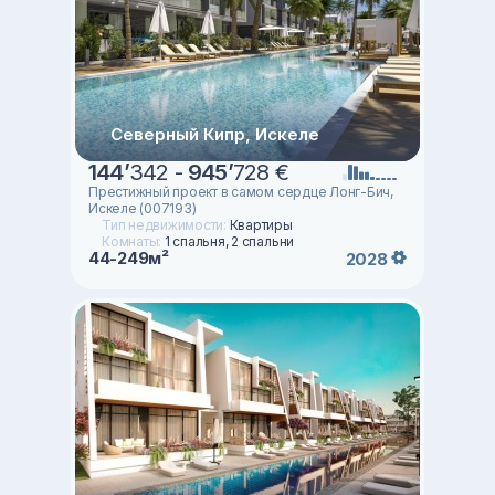
Северный Кипр, Искеле
144
’
342 -
945
’
728 €
Престижный проект в самом сердце Лонг-Бич,
Искеле (007193)
Тип недвижимости:
Квартиры
Комнаты:
1 спальня, 2 спальни
44-249м²
2028