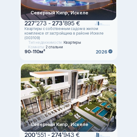
Северный Кипр, Искеле
227
’
273 -
273
’
895 €
Квартиры с собственным садом в жилом
комплексе от застройщика в районе Искеле
(003109)
Тип недвижимости:
Квартиры
Комнаты:
2 спальни
90-110м²
2026
Северный Кипр, Искеле
200
’
551 -
274
’
943 €