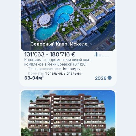
Северный Кипр, Искеле
131
’
063 -
180
’
716 €
Квартиры с современным дизайном в
комплексе в Йени Еренкой (011120)
Тип недвижимости:
Квартиры
Комнаты:
1 спальня, 2 спальни
63-94м²
2026