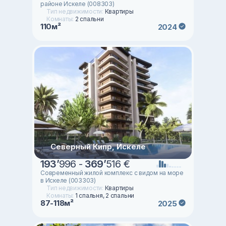
районе Искеле (008303)
Тип недвижимости:
Квартиры
Комнаты:
2 спальни
110м²
2024
Северный Кипр, Искеле
193
’
996 -
369
’
516 €
Современный жилой комплекс с видом на море
в Искеле (003303)
Тип недвижимости:
Квартиры
Комнаты:
1 спальня, 2 спальни
87-118м²
2025