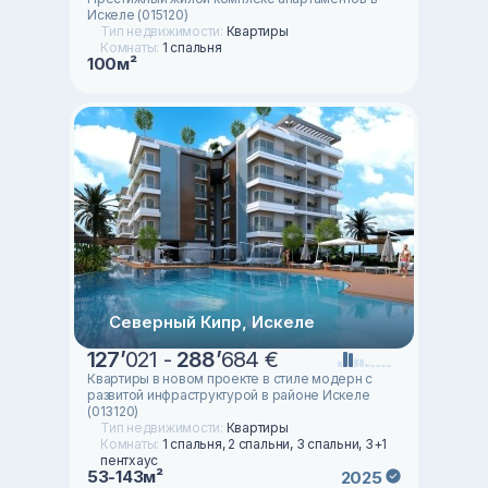
Искеле (015120)
Тип недвижимости:
Квартиры
Комнаты:
1 спальня
100м²
Северный Кипр, Искеле
127
’
021 -
288
’
684 €
Квартиры в новом проекте в стиле модерн с
развитой инфраструктурой в районе Искеле
(013120)
Тип недвижимости:
Квартиры
Комнаты:
1 спальня, 2 спальни, 3 спальни, 3+1
пентхаус
53-143м²
2025