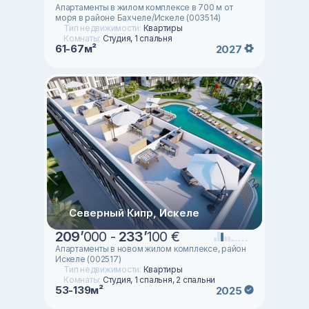
Апартаменты в жилом комплексе в 700 м от
моря в районе Бахчеле/Искеле (003514)
Тип недвижимости:
Квартиры
Комнаты:
Студия, 1 спальня
61-67м²
2027
Северный Кипр, Искеле
209
’
000 -
233
’
100 €
Апартаменты в новом жилом комплексе, район
Искеле (002517)
Тип недвижимости:
Квартиры
Комнаты:
Студия, 1 спальня, 2 спальни
53-139м²
2025