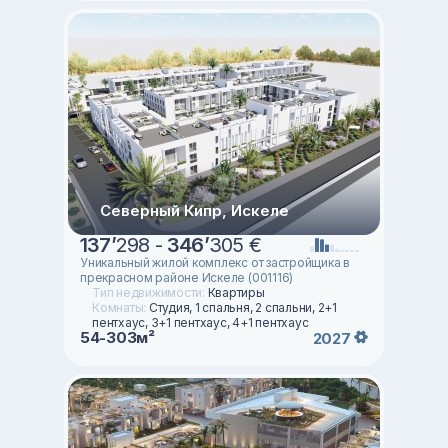
Северный Кипр, Искеле
137
’
298 -
346
’
305 €
Уникальный жилой комплекс от застройщика в
прекрасном районе Искеле (001116)
Тип недвижимости:
Квартиры
Комнаты:
Студия, 1 спальня, 2 спальни, 2+1
пентхаус, 3+1 пентхаус, 4+1 пентхаус
54-303м²
2027