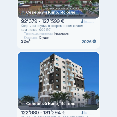
Северный Кипр, Искеле
92
’
379 -
127
’
599 €
Квартиры-студии в современном жилом
комплексе (009120)
Тип недвижимости:
Квартиры
Комнаты:
Студия
32м²
2026
Северный Кипр, Искеле
122
’
980 -
181
’
294 €