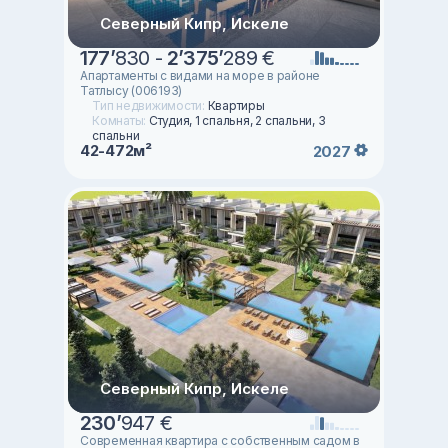
Северный Кипр, Искеле
177
’
830 -
2
’
375
’
289 €
Апартаменты с видами на море в районе
Татлысу (006193)
Тип недвижимости:
Квартиры
Комнаты:
Студия, 1 спальня, 2 спальни, 3
спальни
42-472м²
2027
Северный Кипр, Искеле
230
’
947 €
Современная квартира с собственным садом в