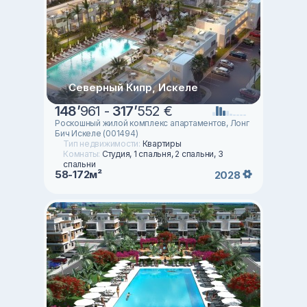
Северный Кипр, Искеле
148
’
961 -
317
’
552 €
Роскошный жилой комплекс апартаментов, Лонг
Бич Искеле (001494)
Тип недвижимости:
Квартиры
Комнаты:
Студия, 1 спальня, 2 спальни, 3
спальни
58-172м²
2028