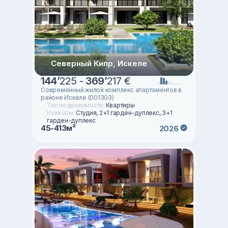
Северный Кипр, Искеле
144
’
225 -
369
’
217 €
Современный жилой комплекс апартаментов в
районе Искеле (001303)
Тип недвижимости:
Квартиры
Комнаты:
Студия, 2+1 гарден-дуплекс, 3+1
гарден-дуплекс
45-413м²
2026