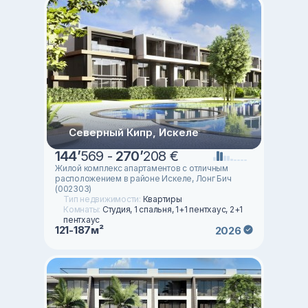
Северный Кипр, Искеле
144
’
569 -
270
’
208 €
Жилой комплекс апартаментов с отличным
расположением в районе Искеле, Лонг Бич
(002303)
Тип недвижимости:
Квартиры
Комнаты:
Студия, 1 спальня, 1+1 пентхаус, 2+1
пентхаус
121-187м²
2026