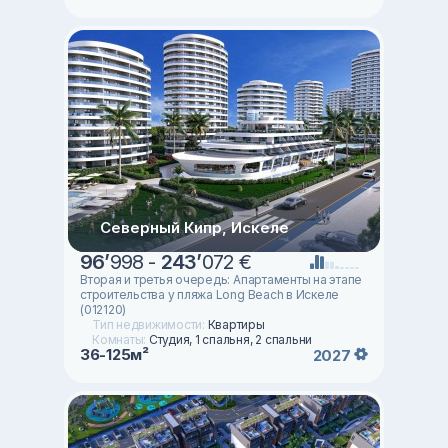
Северный Кипр, Искеле
96
’
998 -
243
’
072 €
Вторая и третья очередь: Апартаменты на этапе
строительства у пляжа Long Beach в Искеле
(012120)
Тип недвижимости:
Квартиры
Комнаты:
Студия, 1 спальня, 2 спальни
36-125м²
2027