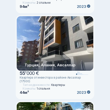
Комнаты:
2 спальни
94м²
2023
Турция, Алания, Авсаллар
55
’
000 €
Квартира от инвестора в районе Авсаллар
(17500)
Тип недвижимости:
Квартиры
Комнаты:
1 спальня
44м²
2023