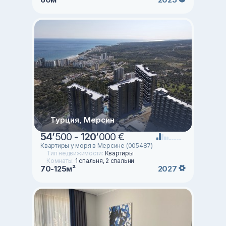
Турция, Мерсин
54
’
500 -
120
’
000 €
Квартиры у моря в Мерсине (005487)
Тип недвижимости:
Квартиры
Комнаты:
1 спальня, 2 спальни
70-125м²
2027