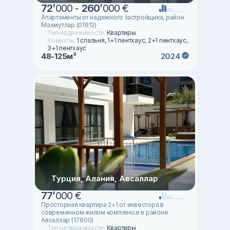
72
’
000 -
260
’
000 €
Апартаменты от надежного застройщика, район
Махмутлар (01912)
Тип недвижимости:
Квартиры
Комнаты:
1 спальня, 1+1 пентхаус, 2+1 пентхаус,
3+1 пентхаус
48-125м²
2024
Турция, Алания, Авсаллар
77
’
000 €
Просторная квартира 2+1 от инвестора в
современном жилом комплексе в районе
Авсаллар (17600)
Тип недвижимости:
Квартиры