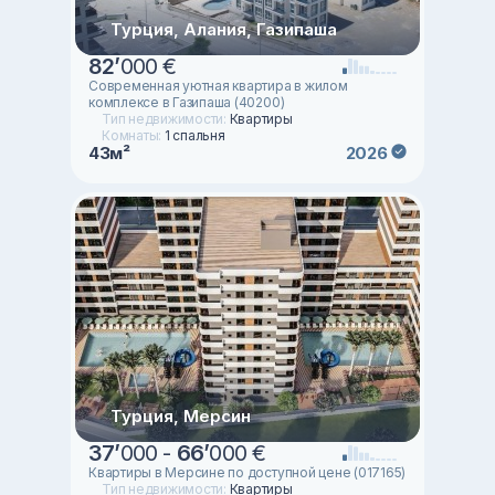
Турция, Алания, Газипаша
82
’
000 €
Современная уютная квартира в жилом
комплексе в Газипаша (40200)
Тип недвижимости:
Квартиры
Комнаты:
1 спальня
43м²
2026
Турция, Мерсин
37
’
000 -
66
’
000 €
Квартиры в Мерсине по доступной цене (017165)
Тип недвижимости:
Квартиры