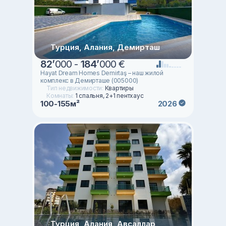
Турция, Алания, Демирташ
82
’
000 -
184
’
000 €
Hayat Dream Homes Demirtaş – наш жилой
комплекс в Демирташе (005000)
Тип недвижимости:
Квартиры
Комнаты:
1 спальня, 2+1 пентхаус
100-155м²
2026
Турция, Алания, Авсаллар