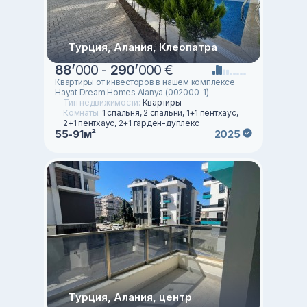
Турция, Алания, Клеопатра
88
’
000 -
290
’
000 €
Квартиры от инвесторов в нашем комплексе
Hayat Dream Homes Alanya (002000-1)
Тип недвижимости:
Квартиры
Комнаты:
1 спальня, 2 спальни, 1+1 пентхаус,
2+1 пентхаус, 2+1 гарден-дуплекс
55-91м²
2025
Турция, Алания, центр