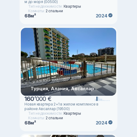
м до моря (00500)
Тип недвижимости:
Квартиры
Комнаты:
2 спальни
68м²
2024
Турция, Алания, Авсаллар
160
’
000 €
Новая квартира 2+1 в жилом комплексе в
районе Авсаллар (19500)
Тип недвижимости:
Квартиры
Комнаты:
2 спальни
68м²
2024