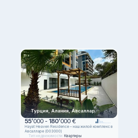
Турция, Алания, Авсаллар
55
’
000 -
180
’
000 €
Hayat Heaven Residence – наш жилой комплекс в
Авсалларе (003000)
Тип недвижимости:
Квартиры