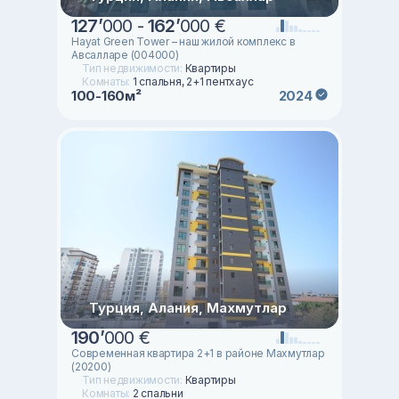
127
’
000 -
162
’
000 €
Hayat Green Tower – наш жилой комплекс в
Авсалларе (004000)
Тип недвижимости:
Квартиры
Комнаты:
1 спальня, 2+1 пентхаус
100-160м²
2024
Турция, Алания, Махмутлар
190
’
000 €
Современная квартира 2+1 в районе Махмутлар
(20200)
Тип недвижимости:
Квартиры
Комнаты:
2 спальни