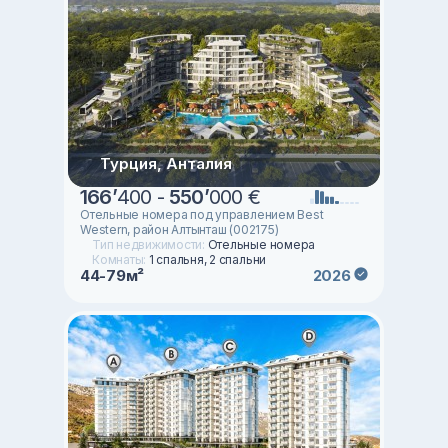
Турция, Анталия
166
’
400 -
550
’
000 €
Отельные номера под управлением Best
Western, район Алтынташ (002175)
Тип недвижимости:
Отельные номера
Комнаты:
1 спальня, 2 спальни
44-79м²
2026