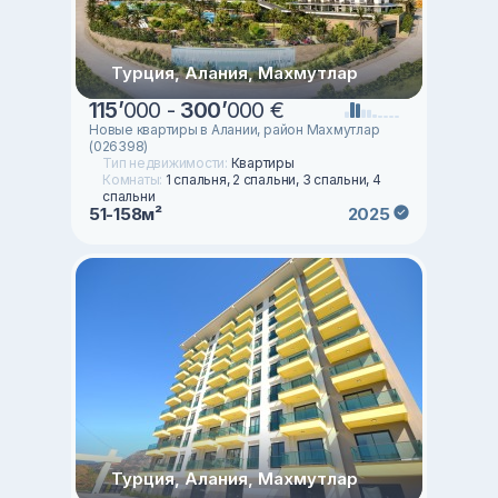
Турция, Алания, Махмутлар
115
’
000 -
300
’
000 €
Новые квартиры в Алании, район Махмутлар
(026398)
Тип недвижимости:
Квартиры
Комнаты:
1 спальня, 2 спальни, 3 спальни, 4
спальни
51-158м²
2025
Турция, Алания, Махмутлар