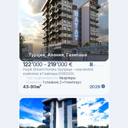
Турция, Алания, Газипаша
122
’
000 -
219
’
000 €
Hayat Dream Homes Gazipaşa – наш жилой
комплекс в Газипаша (006000)
Тип недвижимости:
Квартиры
Комнаты:
1 спальня, 2+1 пентхаус
43-90м²
2026