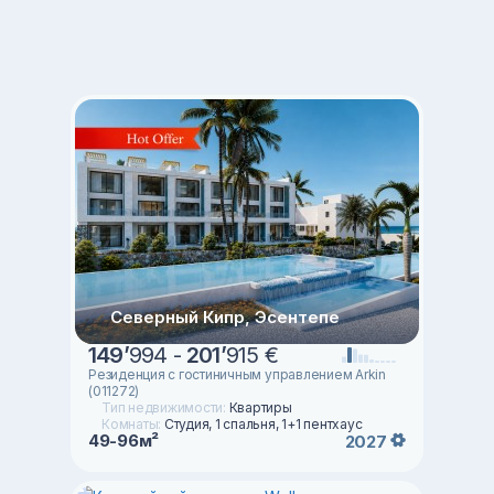
Северный Кипр, Эсентепе
149
’
994 -
201
’
915 €
Резиденция с гостиничным управлением Arkin
(011272)
Тип недвижимости:
Квартиры
Комнаты:
Студия, 1 спальня, 1+1 пентхаус
49-96м²
2027