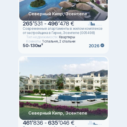
Северный Кипр, Эсентепе
265
’
531 -
496
’
478 €
Современные апартаменты в жилом комплексе
от застройщика в Гирне, Эсентепе (005498)
Тип недвижимости:
Квартиры
Комнаты:
1 спальня, 2 спальни
50-130м²
2026
Северный Кипр, Эсентепе
461
’
836 -
635
’
046 €