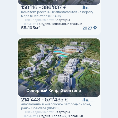
150
’
116 -
386
’
837 €
Комплекс роскошных апартаментов на берегу
моря в Эсентепе (001406)
Тип недвижимости:
Квартиры
Комнаты:
Студия, 1 спальня, 2 спальни
55-105м²
2027
Северный Кипр, Эсентепе
214
’
443 -
571
’
435 €
Апартаменты в живописной загородной зоне,
район Эсентепе (004108)
Тип недвижимости:
Квартиры
Комнаты:
Студия, 2 спальни, 3 спальни