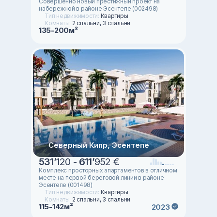
Совершенно новый престижный проект на
набережной в районе Эсентепе (002498)
Тип недвижимости:
Квартиры
Комнаты:
2 спальни, 3 спальни
135-200м²
Северный Кипр, Эсентепе
531
’
120 -
611
’
952 €
Комплекс просторных апартаментов в отличном
месте на первой береговой линии в районе
Эсентепе (001498)
Тип недвижимости:
Квартиры
Комнаты:
2 спальни, 3 спальни
115-142м²
2023