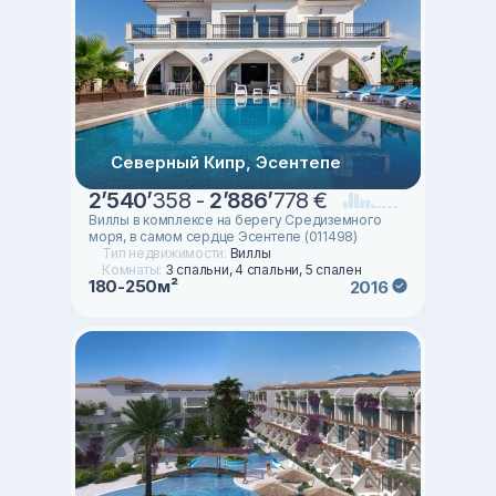
Северный Кипр, Эсентепе
2
’
540
’
358 -
2
’
886
’
778 €
Виллы в комплексе на берегу Средиземного
моря, в самом сердце Эсентепе (011498)
Тип недвижимости:
Виллы
Комнаты:
3 спальни, 4 спальни, 5 спален
180-250м²
2016