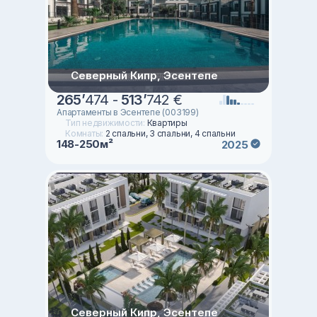
Северный Кипр, Эсентепе
265
’
474 -
513
’
742 €
Апартаменты в Эсентепе (003199)
Тип недвижимости:
Квартиры
Комнаты:
2 спальни, 3 спальни, 4 спальни
148-250м²
2025
Северный Кипр, Эсентепе