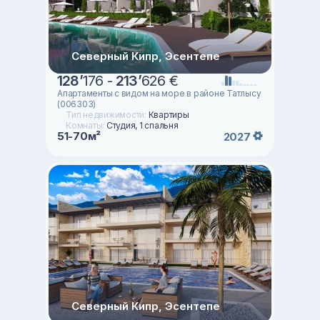
Северный Кипр, Эсентепе
128
’
176 -
213
’
626 €
Апартаменты с видом на море в районе Татлысу
(006303)
Тип недвижимости:
Квартиры
Комнаты:
Студия, 1 спальня
51-70м²
2027
Северный Кипр, Эсентепе