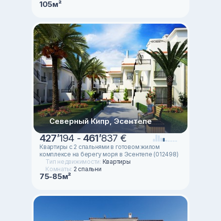
105м²
Северный Кипр, Эсентепе
427
’
194 -
461
’
837 €
Квартиры с 2 спальнями в готовом жилом
комплексе на берегу моря в Эсентепе (012498)
Тип недвижимости:
Квартиры
Комнаты:
2 спальни
75-85м²