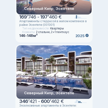
Северный Кипр, Эсентепе
169
’
746 -
197
’
460 €
Апартаменнты с террасой в жилом комплексе в
райне Эсентепе (001301)
Тип недвижимости:
Квартиры
Комнаты:
2 спальни, 2+1 пентхаус
146-148м²
2025
Северный Кипр, Эсентепе
346
’
421 -
600
’
462 €
Эксклюзивные апартаменты в Эсентепе: