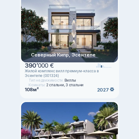
Северный Кипр, Эсентепе
390
’
000 €
Жилой комплекс вилл премиум-класса в
Эсентепе (001324)
Тип недвижимости:
Виллы
Комнаты:
2 спальни, 3 спальни
108м²
2027