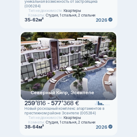
уникальная возможность от застройщика
(006284)
Тип недвижимости:
Квартиры
Комнаты:
Студия, 1 спальня, 2 спальни
35-62м²
2026
Северный Кипр, Эсентепе
259
’
816 -
577
’
368 €
Новый роскошный комплекс апартаментов в
престижном районе Эсентепе (005284)
Тип недвижимости:
Квартиры
Комнаты:
Студия, 1 спальня, 2 спальни
38-64м²
2026