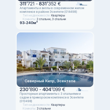
311
’
721 -
831
’
352 €
Апартаменты и виллы в современном жилом
комплексе в районе Эсентепе (014498)
Тип недвижимости:
Квартиры
Комнаты:
2 спальни, 3 спальни
93-240м²
Северный Кипр, Эсентепе
230
’
890 -
404
’
099 €
Просторные апартаменты с 3 спальнями и
садом в приморском комплексе в Эсентепе
(013498)
Тип недвижимости:
Квартиры
Комнаты:
3 спальни