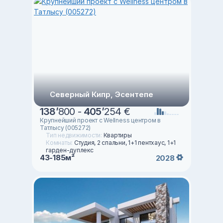
Северный Кипр, Эсентепе
138
’
800 -
405
’
254 €
Крупнейший проект с Wellness центром в
Татлысу (005272)
Тип недвижимости:
Квартиры
Комнаты:
Студия, 2 спальни, 1+1 пентхаус, 1+1
гарден-дуплекс
43-185м²
2028