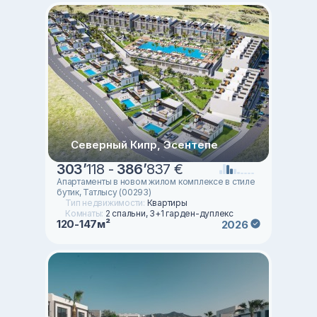
Северный Кипр, Эсентепе
303
’
118 -
386
’
837 €
Апартаменты в новом жилом комплексе в стиле
бутик, Татлысу (00293)
Тип недвижимости:
Квартиры
Комнаты:
2 спальни, 3+1 гарден-дуплекс
120-147м²
2026