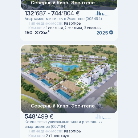
Северный Кипр, Эсентепе
132
’
687 -
744
’
804 €
Апартаменты и виллы в Эсентепе (005494)
Тип недвижимости:
Квартиры
Комнаты:
1 спальня, 2 спальни, 3 спальни
150-373м²
2025
Северный Кипр, Эсентепе
548
’
499 €
Комплекс из уникальных вилл и роскошных
апартаментов (007194)
Тип недвижимости:
Квартиры
Комнаты:
2+1 пентхаус