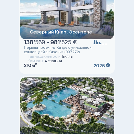
Северный Кипр, Эсентепе
138
’
569 -
981
’
525 €
Первый проект на Кипре с уникальной
концепцией в Кирении (007272)
Тип недвижимости:
Виллы
Комнаты:
4 спальни
210м²
2025