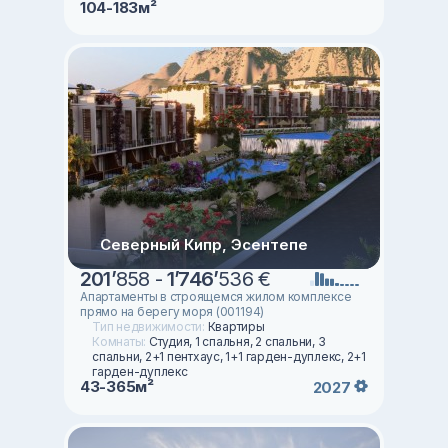
104-183м²
Северный Кипр, Эсентепе
201
’
858 -
1
’
746
’
536 €
Апартаменты в строящемся жилом комплексе
прямо на берегу моря (001194)
Тип недвижимости:
Квартиры
Комнаты:
Студия, 1 спальня, 2 спальни, 3
спальни, 2+1 пентхаус, 1+1 гарден-дуплекс, 2+1
гарден-дуплекс
43-365м²
2027