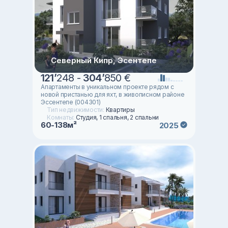
Северный Кипр, Эсентепе
121
’
248 -
304
’
850 €
Апартаменты в уникальном проекте рядом с
новой пристанью для яхт, в живописном районе
Эссентепе (004301)
Тип недвижимости:
Квартиры
Комнаты:
Студия, 1 спальня, 2 спальни
60-138м²
2025