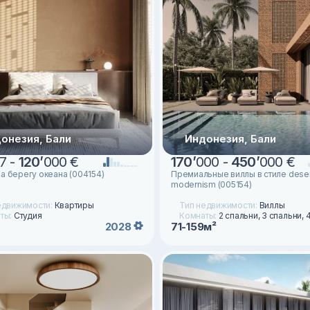
онезия, Бали
Индонезия, Бали
7 -
120
’
000 €
170
’
000 -
450
’
000 €
на берегу океана (004154)
Премиальные виллы в стиле deser
modernism (005154)
едвижимости:
Квартиры
Тип недвижимости:
Виллы
ты:
Студия
Комнаты:
2 спальни, 3 спальни, 
71-159м²
2028