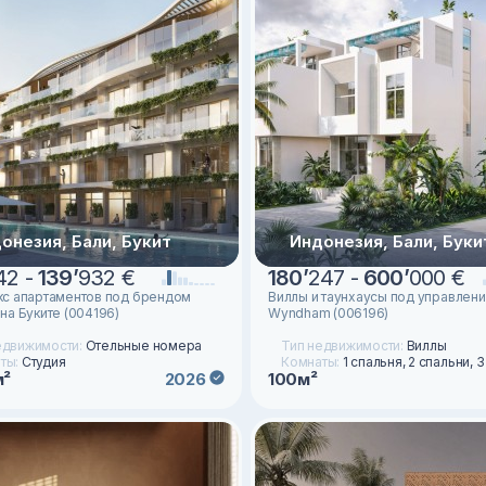
онезия, Бали, Букит
Индонезия, Бали, Буки
42 -
139
’
932 €
180
’
247 -
600
’
000 €
с апартаментов под брендом
Виллы и таунхаусы под управлен
на Буките (004196)
Wyndham (006196)
едвижимости:
Отельные номера
Тип недвижимости:
Виллы
ты:
Студия
Комнаты:
1 спальня, 2 спальни, 
м²
100м²
2026