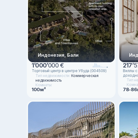
Индонезия, Бали
Инд
1
’
000
’
000 €
217
’
5
Торговый центр в центре Убуда (004509)
Виллы с
доходно
Тип недвижимости:
Коммерческая
Тип н
недвижимость
Комна
Комнаты:
78-86
100м²