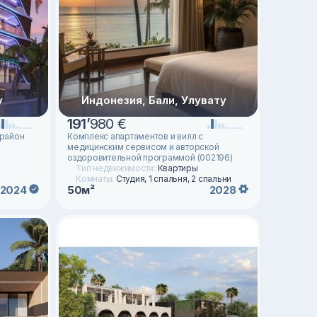
у
Индонезия, Бали, Улувату
191
’
980 €
 район
Комплекс апартаментов и вилл с
медицинским сервисом и авторской
оздоровительной программой (002196)
Тип недвижимости:
Квартиры
Комнаты:
Студия, 1 спальня, 2 спальни
50м²
2024
2028