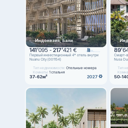
Индонезия, Бали
Инд
141
’
095 -
217
’
421 €
89
’
6
Первый инвестиционный 4* отель внутри
Смарт-в
Nuanu City (001154)
Nusa Dua
Тип недвижимости:
Отельные номера
Тип н
Комнаты:
1 спальня
Комна
37-62м²
50-14
2027