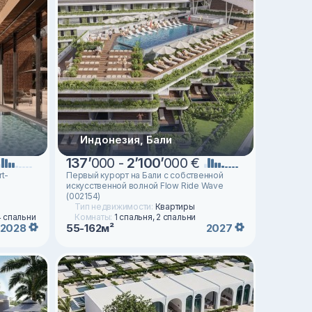
Индонезия, Бали
137
’
000 -
2
’
100
’
000 €
t-
Первый курорт на Бали с собственной
искусственной волной Flow Ride Wave
(002154)
Тип недвижимости:
Квартиры
4 спальни
Комнаты:
1 спальня, 2 спальни
55-162м²
2028
2027