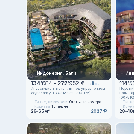
Индонезия, Бали
Инд
134
’
684 -
272
’
952 €
114
’
5
Инвестиционные юниты под управлением
Первый 
Wyndham у пляжа Melasti (001175)
Бали. Г
(007510
Тип недвижимости:
Отельные номера
Тип н
Комнаты:
1 спальня
Комна
26-65м²
28-48
2027