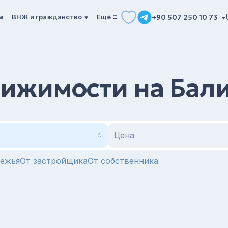
м
ВНЖ и гражданство
Ещё
+90 507 250 10 73
ижимости на Бал
Цена
режья
От застройщика
От собственника