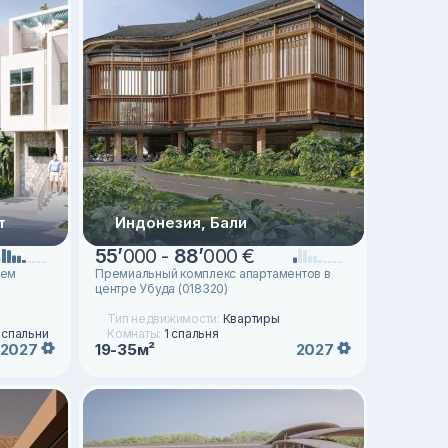
т
Индонезия, Бали
55
’
000 -
88
’
000 €
ием
Премиальный комплекс апартаментов в
центре Убуда (018320)
Тип недвижимости:
Квартиры
3 спальни
Комнаты:
1 спальня
19-35м²
2027
2027