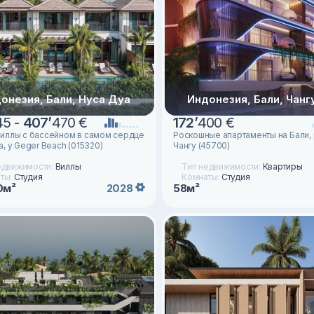
онезия, Бали, Нуса Дуа
Индонезия, Бали, Чанг
45 -
407
’
470 €
172
’
400 €
иллы с бассейном в самом сердце
Роскошные апартаменты на Бали,
, у Geger Beach (015320)
Чангу (45700)
едвижимости:
Виллы
Тип недвижимости:
Квартиры
ты:
Студия
Комнаты:
Студия
0м²
58м²
2028