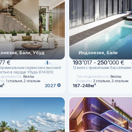
онезия, Бали, Убуд
Индонезия, Бали
77 €
193
’
017 -
250
’
000 €
 премиальным сервисом и высокой
12 вилл c приватными бассейнами
стью в сердце Убуда (014320)
едвижимости:
Виллы
Тип недвижимости:
Виллы
ты:
1 спальня, 2 спальни
Комнаты:
2 спальни, 3 спальни
м²
167-249м²
2027