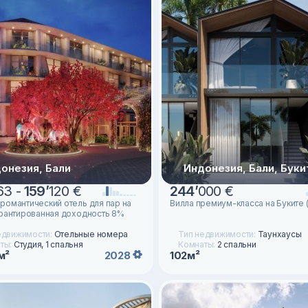
онезия, Бали
Индонезия, Бали, Буки
63 -
159
’
120 €
244
’
000 €
романтический отель для пар на
Вилла премиум-класса на Буките 
арантированная доходность 8%
)
едвижимости:
Отельные номера
Тип недвижимости:
Таунхаусы
ты:
Студия, 1 спальня
Комнаты:
2 спальни
м²
102м²
2028