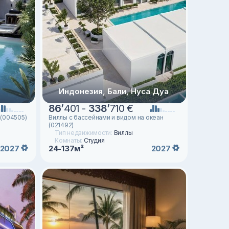
Индонезия, Бали, Нуса Дуа
86
’
401 -
338
’
710 €
 (004505)
Виллы с бассейнами и видом на океан
(021492)
Тип недвижимости:
Виллы
Комнаты:
Студия
24-137м²
2027
2027