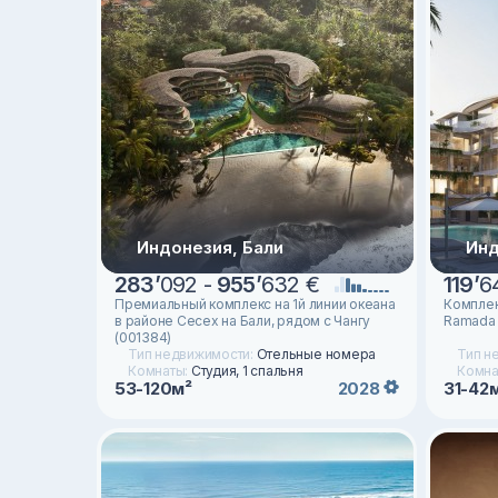
Индонезия, Бали
Инд
283
’
092 -
955
’
632 €
119
’
6
Премиальный комплекс на 1й линии океана
Комплек
в районе Сесех на Бали, рядом с Чангу
Ramada 
(001384)
Тип недвижимости:
Отельные номера
Тип н
Комнаты:
Студия, 1 спальня
Комна
53-120м²
31-42
2028