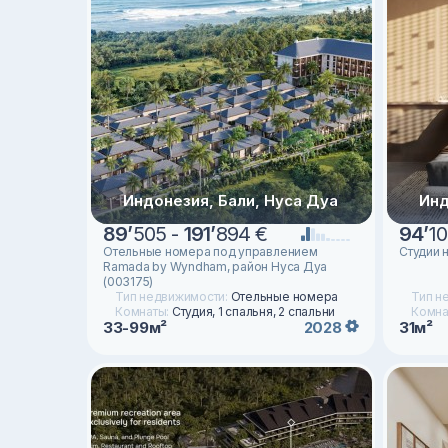
Индонезия, Бали, Нуса Дуа
Инд
89
’
505 -
191
’
894 €
94
’
10
Отельные номера под управлением
Студии 
Ramada by Wyndham, район Нуса Дуа
(003175)
Тип недвижимости:
Отельные номера
Тип н
Комнаты:
Студия, 1 спальня, 2 спальни
Комна
33-99м²
31м²
2028