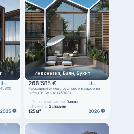
т
Индонезия, Бали, Букит
268
’
585 €
(45800)
Роскошная вилла с руфтопом и видом на
океан на Буките (45900)
Тип недвижимости:
Виллы
Комнаты:
2 спальни
125м²
2025
2026