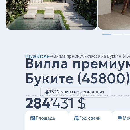
Hayat Estate
Вилла премиум-класса на Буките (45
Вилла премиум
Буките (45800
1322 заинтересованных
284
’
431 $
Площадь
Год сдачи
Ме