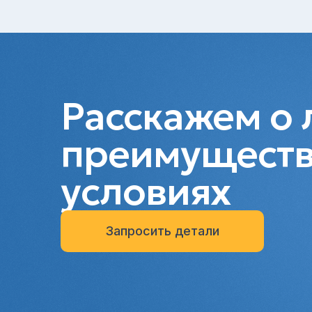
Расскажем о 
преимуществ
условиях
Запросить детали