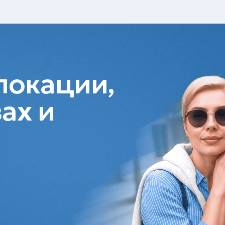
локации,
ах и