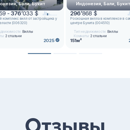
онезия, Бали, Букит
Индонезия, Бали, Буки
59 -
376
’
033 $
296
’
868 $
 комплекс вилл от застройщика у
Роскошная вилла в комплексе в с
еласти (006320)
центре Букита (004510)
едвижимости:
Виллы
Тип недвижимости:
Виллы
ты:
2 спальни
Комнаты:
2 спальни
151м²
2025
Отзывы