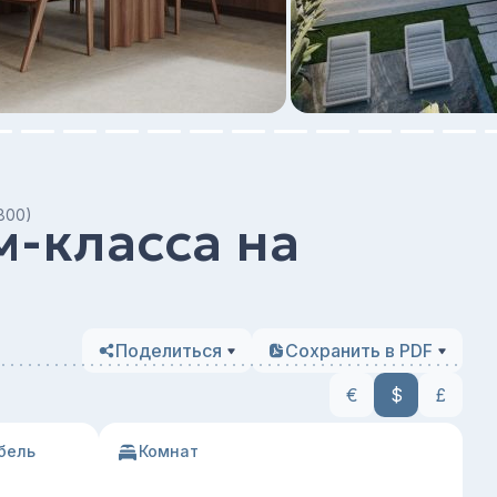
800)
-класса на
)
Поделиться
Сохранить в PDF
€
$
£
бель
Комнат