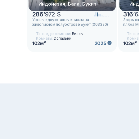
Индонезия, Бали, Букит
Инд
286
’
972 $
316
’
6
Уютные двухэтажные виллы на
Закрытый
живописном полуострове Букит (003320)
пляжа М
Тип недвижимости:
Виллы
Тип н
Комнаты:
2 спальни
Комна
102м²
102м²
2025