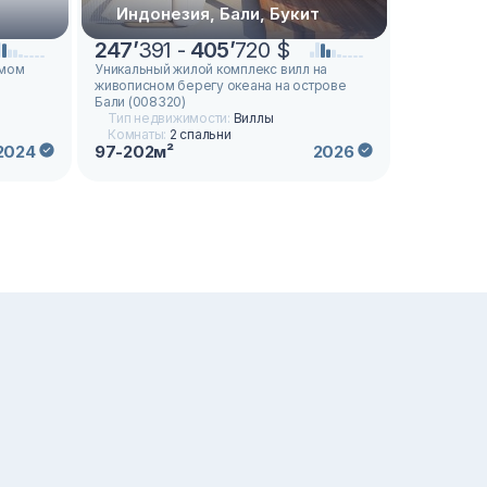
т
Индонезия, Бали, Букит
Индон
247
’
391 -
405
’
720 $
286
’
97
амом
Уникальный жилой комплекс вилл на
Эксклюзивн
живописном берегу океана на острове
на Бали: р
Бали (008320)
(010320)
Тип недвижимости:
Виллы
Тип недв
Комнаты:
2 спальни
Комнаты
97-202м²
72м²
2024
2026