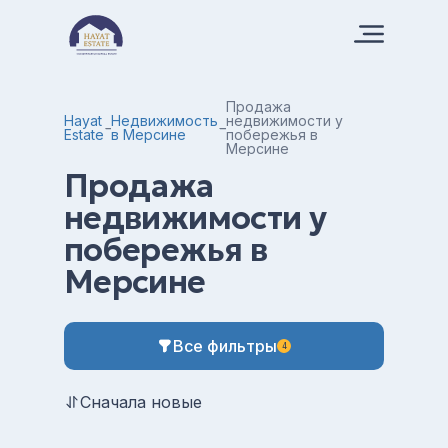
Продажа
Hayat
Недвижимость
недвижимости у
Estate
в Мерсине
побережья в
Мерсине
Продажа
недвижимости у
побережья в
Мерсине
Все фильтры
4
Сначала новые