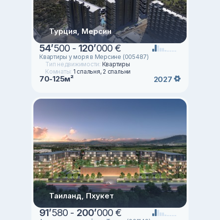
Турция, Мерсин
54
’
500 -
120
’
000 €
Квартиры у моря в Мерсине (005487)
Тип недвижимости:
Квартиры
Комнаты:
1 спальня, 2 спальни
70-125м²
2027
Таиланд, Пхукет
91
’
580 -
200
’
000 €