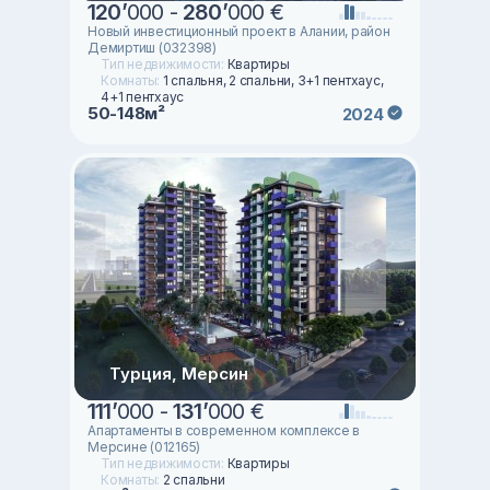
120
’
000 -
280
’
000 €
Новый инвестиционный проект в Алании, район
Демиртиш (032398)
Тип недвижимости:
Квартиры
Комнаты:
1 спальня, 2 спальни, 3+1 пентхаус,
4+1 пентхаус
50-148м²
2024
Турция, Мерсин
111
’
000 -
131
’
000 €
Апартаменты в современном комплексе в
Мерсине (012165)
Тип недвижимости:
Квартиры
Комнаты:
2 спальни