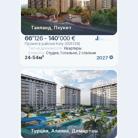
Таиланд, Пхукет
66
’
126 -
140
’
000 €
Проект в районе Кату (005139)
Тип недвижимости:
Квартиры
Комнаты:
Студия, 1 спальня, 2 спальни
24-54м²
2027
Турция, Алания, Демирташ