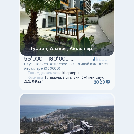
Турция, Алания, Авсаллар
55
’
000 -
180
’
000 €
Hayat Heaven Residence – наш жилой комплекс в
Авсалларе (003000)
Тип недвижимости:
Квартиры
Комнаты:
1 спальня, 2 спальни, 3+1 пентхаус
44-96м²
2023