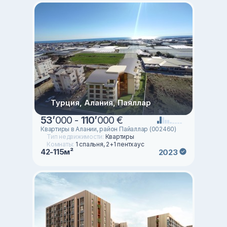
Турция, Алания, Паяллар
53
’
000 -
110
’
000 €
Квартиры в Алании, район Пайаллар (002460)
Тип недвижимости:
Квартиры
Комнаты:
1 спальня, 2+1 пентхаус
42-115м²
2023