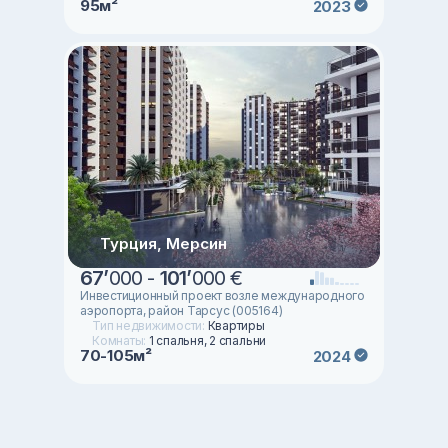
95м²
2023
Турция, Мерсин
67
’
000 -
101
’
000 €
Инвестиционный проект возле международного
аэропорта, район Тарсус (005164)
Тип недвижимости:
Квартиры
Комнаты:
1 спальня, 2 спальни
70-105м²
2024