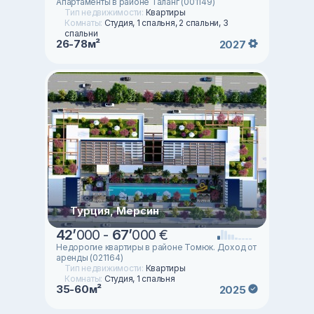
Апартаменты в районе Таланг (001149)
Тип недвижимости:
Квартиры
Комнаты:
Студия, 1 спальня, 2 спальни, 3
спальни
26-78м²
2027
Турция, Мерсин
42
’
000 -
67
’
000 €
Недорогие квартиры в районе Томюк. Доход от
аренды (021164)
Тип недвижимости:
Квартиры
Комнаты:
Студия, 1 спальня
35-60м²
2025