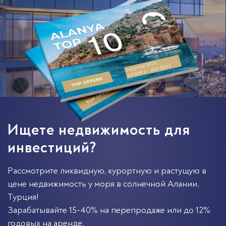
августа 2026
64 000 € - 460 000 €
Ищете недвижимость для
инвестиций?
Рассмотрите ликвидную, курортную и растущую в
цене недвижимость у моря в солнечной
Алании
,
Турция
!
Зарабатывайте 15-40% на перепродаже или до 12%
годовых на аренде.