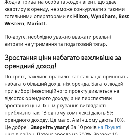
Жодна приватна особа та жоден агент, що здає
квартиру в оренду, не зможе конкурувати з такими
готельними операторами як
Hilton, Wyndham, Best
Western, Mariott.
По-друге, необхідно уважно вважати реальні
витрати на утримання та податковий тягар.
Зростання ціни набагато важливіше за
орендний доход!
По-третє, важливе правило: капіталізація приносить
набагато більший дохід, ніж оренда. Багато людей
при виборі інвестиційного проекту дивляться на
відсоток орендного доходу, а не перспективи
зростання ціни. Їхні міркування виглядають
приблизно так: "В одному комплексі дають 5%
орендного доходу. Це мало. А в іншому дають 10%.
Це добре".
Зверніть увагу!
За 10 років
на Пхукет
і
ціна в районі Патонг зросла на 200%. Зразок: 10