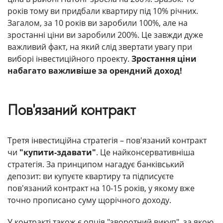
років тому ви придбали квартиру під 10% річних.
Загалом, за 10 років ви заробили 100%, але на
зростанні ціни ви заробили 200%. Це завжди дуже
важливий факт, на який слід звертати увагу при
виборі інвестиційного проекту.
Зростання ціни
набагато важливіше за орендний доход!
Пов'язаний контракт
Третя інвестиційна стратегія – пов'язаний контракт
чи
"купити-здавати"
. Це найконсервативніша
стратегія. За принципом нагадує банківський
депозит: ви купуєте квартиру та підписуєте
пов'язаний контракт на 10-15 років, у якому вже
точно прописано суму щорічного доходу.
У контракті також є опція "зворотний викуп", за якою