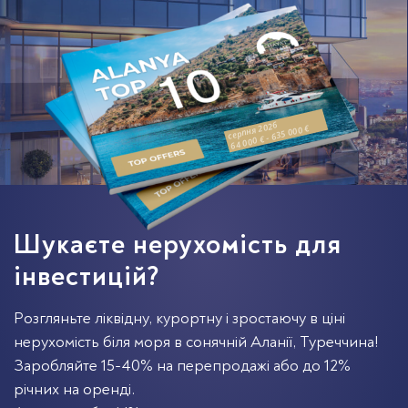
серпня 2026
64 000 € - 635 000 €
Шукаєте нерухомість для
інвестицій?
Розгляньте ліквідну, курортну і зростаючу в ціні
нерухомість біля моря в сонячній Аланії, Туреччина!
Заробляйте 15-40% на перепродажі або до 12%
річних на оренді.