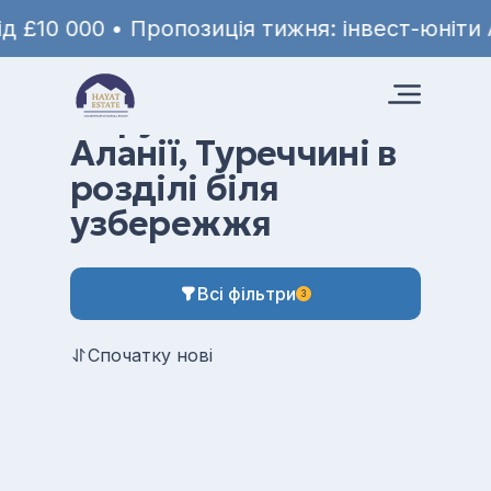
000 • Пропозиція тижня: інвест-юніти Arkin G
Hayat
Нерухомість в Аланії, Туреччині в
Estate
розділі біля узбережжя
Нерухомість в
Аланії, Туреччині в
розділі біля
узбережжя
Всі фільтри
3
Спочатку нові