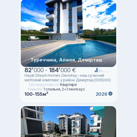
Туреччина, Аланія, Демірташ
82
’
000 -
184
’
000 €
Hayat Dream Homes Demirtaş – наш сучасний
житловий комплекс у районі Демірташ (005000)
Тип нерухомості:
Квартири
Кімнати:
1 спальня, 2+1 пентхаус
100-155м²
2026