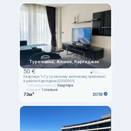
Туреччина, Аланія, Каргиджак
50 €
Квартира 1+1 у сучасному житловому комплексі
в районі Каргиджак (0200001)
Тип нерухомості:
Квартири
Кімнати:
1 спальня
72м²
2018