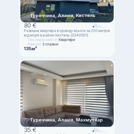
Туреччина, Аланія, Кестель
80 €
Розкішна квартира в оренду всього за 200 метрів
від моря в районі Кестель (0340001)
Тип нерухомості:
Квартири
Кімнати:
2 спальні
135м²
Туреччина, Аланія, Махмутлар
35 €