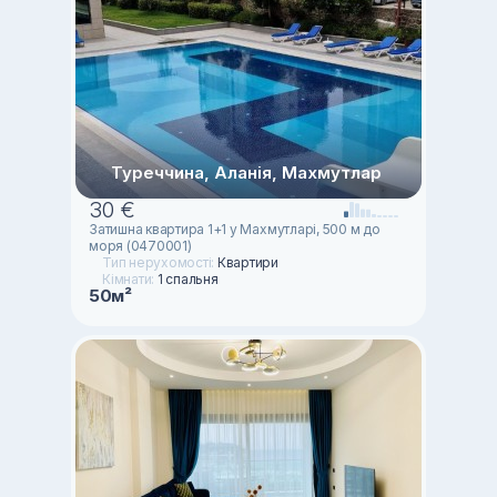
Туреччина, Аланія, Махмутлар
30 €
Затишна квартира 1+1 у Махмутларі, 500 м до
моря (0470001)
Тип нерухомості:
Квартири
Кімнати:
1 спальня
50м²