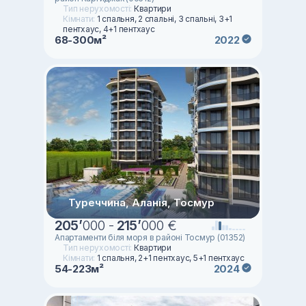
Тип нерухомості:
Квартири
Кімнати:
1 спальня, 2 спальні, 3 спальні, 3+1
пентхаус, 4+1 пентхаус
68-300м²
2022
Туреччина, Аланія, Тосмур
205
’
000 -
215
’
000 €
Апартаменти біля моря в районі Тосмур (01352)
Тип нерухомості:
Квартири
Кімнати:
1 спальня, 2+1 пентхаус, 5+1 пентхаус
54-223м²
2024