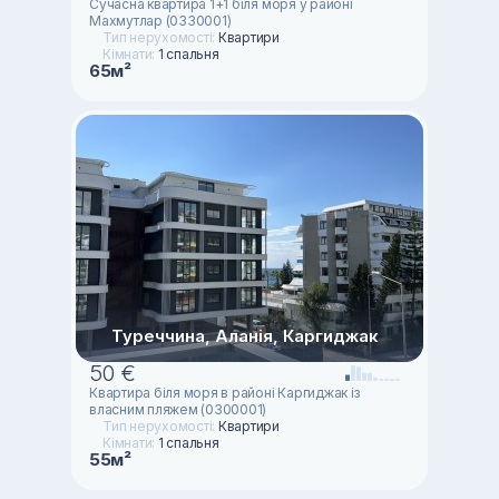
Сучасна квартира 1+1 біля моря у районі
Махмутлар (0330001)
Тип нерухомості:
Квартири
Кімнати:
1 спальня
65м²
Туреччина, Аланія, Каргиджак
50 €
Квартира біля моря в районі Каргиджак із
власним пляжем (0300001)
Тип нерухомості:
Квартири
Кімнати:
1 спальня
55м²