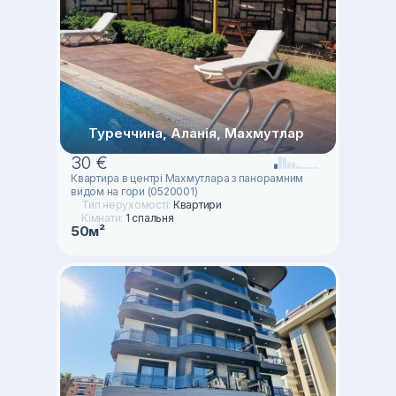
Туреччина, Аланія, Махмутлар
30 €
Квартира в центрі Махмутлара з панорамним
видом на гори (0520001)
Тип нерухомості:
Квартири
Кімнати:
1 спальня
50м²