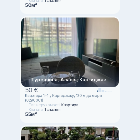
Кімнати:
1 спальня
50м²
Туреччина, Аланія, Каргиджак
50 €
Квартира 1+1 у Каргиджаку, 120 м до моря
(0290001)
Тип нерухомості:
Квартири
Кімнати:
1 спальня
55м²