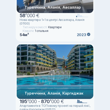
Туреччина, Аланія, Авсаллар
58
’
000 €
Нова квартира 1+1 в центрі Авсаллара, Аланія
(01100)
Тип нерухомості:
Квартири
Кімнати:
1 спальня
54м²
2023
Туреччина, Аланія, Каргиджак
195
’
000 -
870
’
000 €
Апартаменти в ТОПовому проекті на першій лінії,
район Каргиджак (00512)