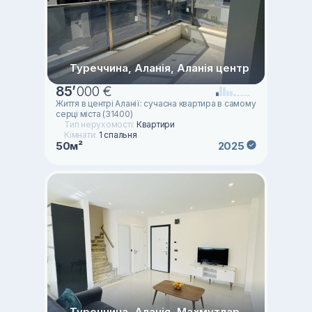
Туреччина, Аланія, Аланія центр
85
’
000 €
Життя в центрі Аланії: сучасна квартира в самому
серці міста (31400)
Тип нерухомості:
Квартири
Кімнати:
1 спальня
50м²
2025
Туреччина, Аланія, Махмутлар