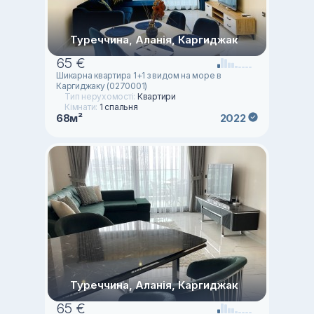
Туреччина, Аланія, Каргиджак
65 €
Шикарна квартира 1+1 з видом на море в
Каргиджаку (0270001)
Тип нерухомості:
Квартири
Кімнати:
1 спальня
68м²
2022
Туреччина, Аланія, Каргиджак
65 €