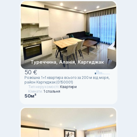
Туреччина, Аланія, Каргиджак
50 €
Розкішна 1+1 квартира всього за 200 м від моря,
район Каргиджак (0150001)
Тип нерухомості:
Квартири
Кімнати:
1 спальня
50м²