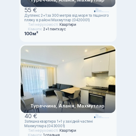
55 €
Дуплекс 2+1 за 300 метрів від моря та піщаного
пляжу в районі Махмутлар (0420001)
Тип нерухомості:
Квартири
Кімнати:
2+1 пентхаус
100м²
Туреччина, Аланія, Махмутлар
40 €
Затишна квартира 1+1 у західній частині
Махмутлара (0430001)
Тип нерухомості:
Квартири
Кімнати:
1 спальня