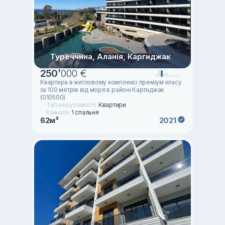
Туреччина, Аланія, Каргиджак
250
’
000 €
Квартира в житловому комплексі преміум класу
за 100 метрів від моря в районі Каргиджак
(010500)
Тип нерухомості:
Квартири
Кімнати:
1 спальня
62м²
2021