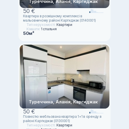
Туреччина, Аланія, Каргиджак
50 €
Квартира в розкішному комплексі в
мальовничому районі Каргиджак (0140001)
Тип нерухомості:
Квартири
Кімнати:
1 спальня
50м²
Туреччина, Аланія, Каргиджак
50 €
Повністю мебльована квартира 1+1 в оренду в
районі Каргиджак (0130001)
Тип нерухомості:
Квартири