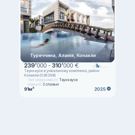
Туреччина, Аланія, Конакли
239
’
000 -
310
’
000 €
Таунхауси в унікальному комплексі, район
Конакли (036398)
Тип нерухомості:
Таунхауси
Кімнати:
2 спальні
91м²
2025