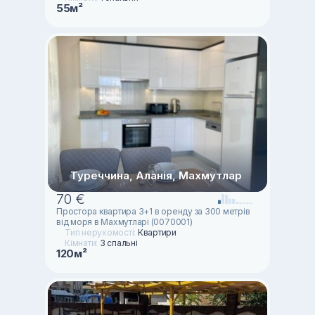
55м²
Туреччина, Аланія, Махмутлар
70 €
Простора квартира 3+1 в оренду за 300 метрів
від моря в Махмутларі (0070001)
Тип нерухомості:
Квартири
Кімнати:
3 спальні
120м²