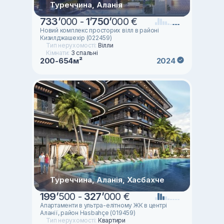
Туреччина, Аланія
733
’
000 -
1
’
750
’
000 €
Новий комплекс просторих вілл в районі
Кизилджашехір (022459)
Тип нерухомості:
Вілли
Кімнати:
3 спальні
200-654м²
2024
Туреччина, Аланія, Хасбахче
199
’
500 -
327
’
000 €
Апартаменти в ультра-елітному ЖК в центрі
Аланії, район Hasbahçe (019459)
Тип нерухомості:
Квартири