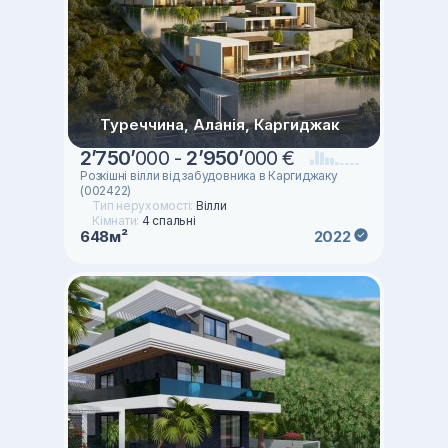
Туреччина, Аланія, Каргиджак
2
’
750
’
000 -
2
’
950
’
000 €
Розкішні вілли від забудовника в Каргиджаку
(002422)
Тип нерухомості:
Вілли
Кімнати:
4 спальні
648м²
2022