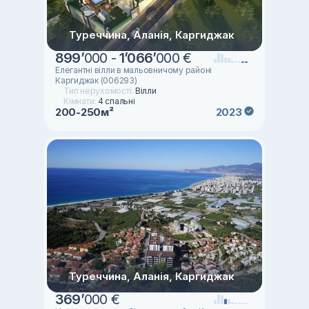
Туреччина, Аланія, Каргиджак
899
’
000 -
1
’
066
’
000 €
Елегантні вілли в мальовничому районі
Каргиджак (006293)
Тип нерухомості:
Вілли
Кімнати:
4 спальні
200-250м²
2023
Туреччина, Аланія, Каргиджак
369
’
000 €