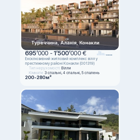
Туреччина, Аланія, Конакли
695
’
000 -
1
’
500
’
000 €
Ексклюзивний житловий комплекс вілл у
престижному районі Конакли (001319)
Тип нерухомості:
Вілли
Кімнати:
3 спальні, 4 спальні, 5 спалень
200-280м²