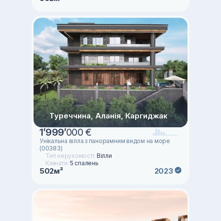
Туреччина, Аланія, Каргиджак
1
’
999
’
000 €
Унікальна вілла з панорамним видом на море
(00383)
Тип нерухомості:
Вілли
Кімнати:
5 спалень
502м²
2023