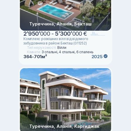
Туреччина, Аланія, Бекташ
2
’
950
’
000 -
5
’
300
’
000 €
Комплекс розкішних вілл від відомого
забудовника в районі Бекташ (011252)
Тип нерухомості:
Вілли
Кімнати:
3 спальні, 4 спальні, 6 спалень
364-701м²
2025
Туреччина, Аланія, Каргиджак