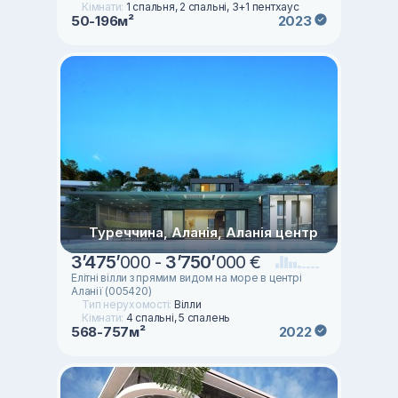
Кімнати:
1 спальня, 2 спальні, 3+1 пентхаус
50-196м²
2023
Туреччина, Аланія, Аланія центр
3
’
475
’
000 -
3
’
750
’
000 €
Елітні вілли з прямим видом на море в центрі
Аланії (005420)
Тип нерухомості:
Вілли
Кімнати:
4 спальні, 5 спалень
568-757м²
2022