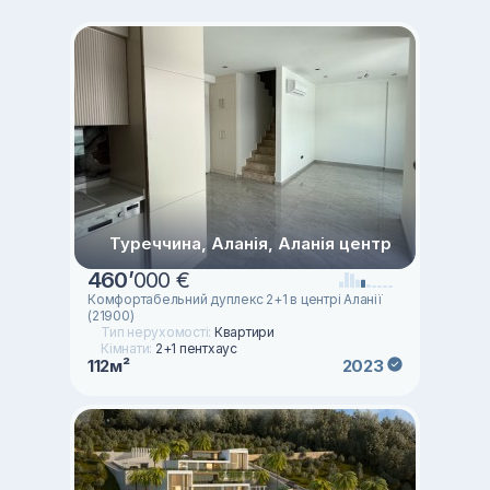
Туреччина, Аланія, Аланія центр
460
’
000 €
Комфортабельний дуплекс 2+1 в центрі Аланії
(21900)
Тип нерухомості:
Квартири
Кімнати:
2+1 пентхаус
112м²
2023