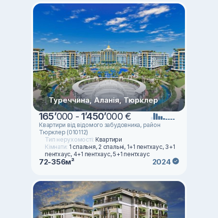
Туреччина, Аланія, Тюрклер
165
’
000 -
1
’
450
’
000 €
Квартири від відомого забудовника, район
Тюрклер (010112)
Тип нерухомості:
Квартири
Кімнати:
1 спальня, 2 спальні, 1+1 пентхаус, 3+1
пентхаус, 4+1 пентхаус, 5+1 пентхаус
72-356м²
2024