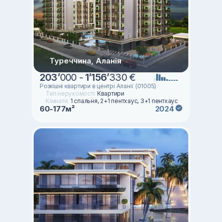
Туреччина, Аланія
203
’
000 -
1
’
156
’
330 €
Розкішні квартири в центрі Аланії (01005)
Тип нерухомості:
Квартири
Кімнати:
1 спальня, 2+1 пентхаус, 3+1 пентхаус
60-177м²
2024