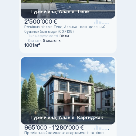
Туреччина, Аланія, Тепе
2
’
500
’
000 €
Розкішна вілла в Тепе, Аланья – ваш ідеальний
будинок біля моря (007139)
Тип нерухомості:
Вілли
Кімнати:
5 спалень
1001м²
Туреччина, Аланія, Каргиджак
965
’
000 -
1
’
280
’
000 €
Преміальний комплекс апартаментів та вілл з