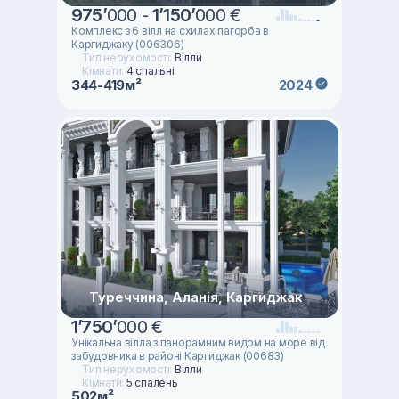
975
’
000 -
1
’
150
’
000 €
Комплекс з 6 вілл на схилах пагорба в
Каргиджаку (006306)
Тип нерухомості:
Вілли
Кімнати:
4 спальні
344-419м²
2024
Туреччина, Аланія, Каргиджак
1
’
750
’
000 €
Унікальна вілла з панорамним видом на море від
забудовника в районі Каргиджак (00683)
Тип нерухомості:
Вілли
Кімнати:
5 спалень
502м²