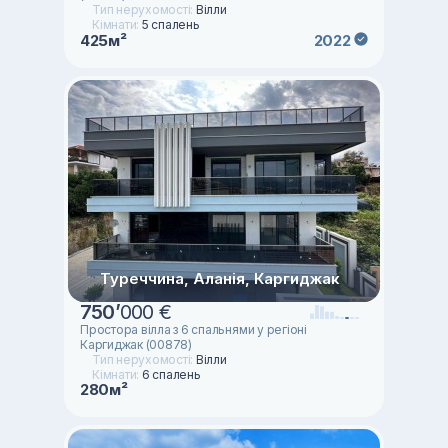
Тип нерухомості:
Вілли
Кімнати:
5 спалень
425м²
2022
Туреччина, Аланія, Каргиджак
750
’
000 €
Простора вілла з 6 спальнями у регіоні
Каргиджак (00878)
Тип нерухомості:
Вілли
Кімнати:
6 спалень
280м²