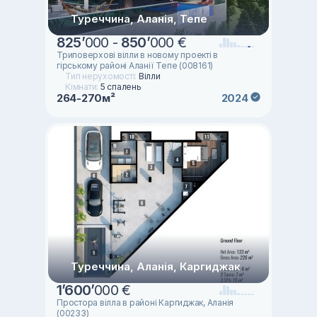
Туреччина, Аланія, Тепе
825
’
000 -
850
’
000 €
Триповерхові вілли в новому проекті в
гірському районі Аланії Тепе (008161)
Тип нерухомості:
Вілли
Кімнати:
5 спалень
264-270м²
2024
Туреччина, Аланія, Каргиджак
1
’
600
’
000 €
Простора вілла в районі Каргиджак, Аланія
(00233)