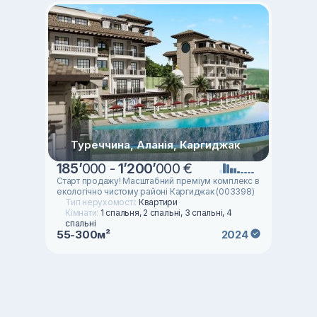
Туреччина, Аланія, Каргиджак
185
’
000 -
1
’
200
’
000 €
Старт продажу! Масштабний преміум комплекс в
екологічно чистому районі Каргиджак (003398)
Тип нерухомості:
Квартири
Кімнати:
1 спальня, 2 спальні, 3 спальні, 4
спальні
55-300м²
2024