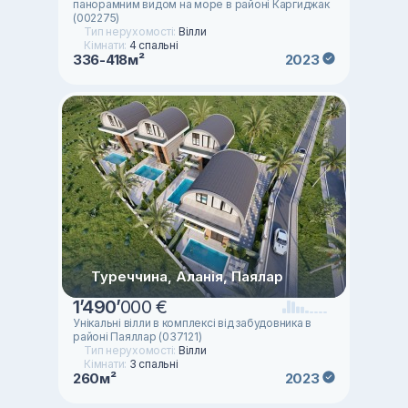
панорамним видом на море в районі Каргиджак
(002275)
Тип нерухомості:
Вілли
Кімнати:
4 спальні
336-418м²
2023
Туреччина, Аланія, Паялар
1
’
490
’
000 €
Унікальні вілли в комплексі від забудовника в
районі Паяллар (037121)
Тип нерухомості:
Вілли
Кімнати:
3 спальні
260м²
2023