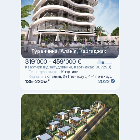
Туреччина, Аланія, Каргиджак
319
’
000 -
459
’
000 €
Квартири від забудовника, Каргиджак (007293)
Тип нерухомості:
Квартири
Кімнати:
2 спальні, 3+1 пентхаус, 4+1 пентхаус
135-220м²
2022