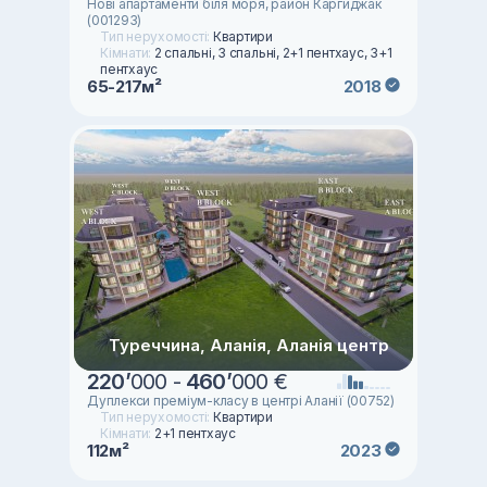
Нові апартаменти біля моря, район Каргиджак
(001293)
Тип нерухомості:
Квартири
Кімнати:
2 спальні, 3 спальні, 2+1 пентхаус, 3+1
пентхаус
65-217м²
2018
Туреччина, Аланія, Аланія центр
220
’
000 -
460
’
000 €
Дуплекси преміум-класу в центрі Аланії (00752)
Тип нерухомості:
Квартири
Кімнати:
2+1 пентхаус
112м²
2023