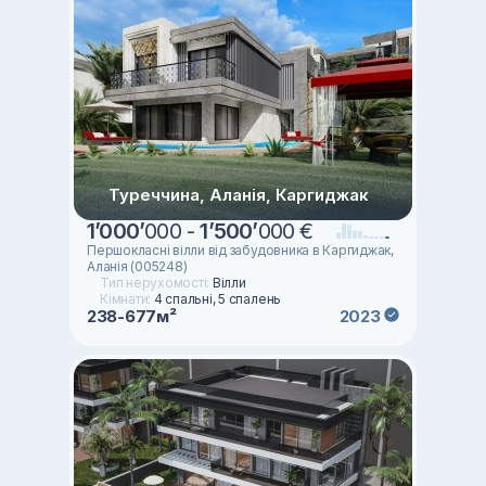
Туреччина, Аланія, Каргиджак
1
’
000
’
000 -
1
’
500
’
000 €
Першокласні вілли від забудовника в Каргиджак,
Аланія (005248)
Тип нерухомості:
Вілли
Кімнати:
4 спальні, 5 спалень
238-677м²
2023