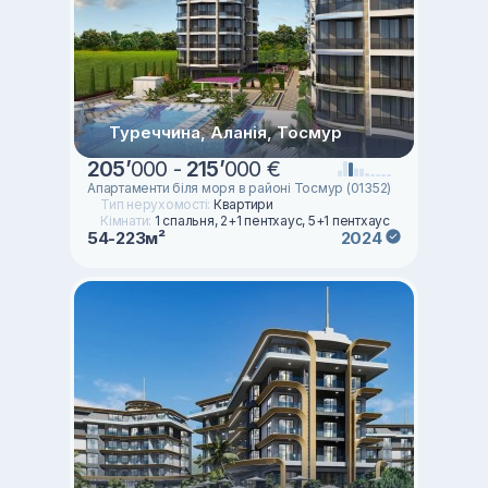
Туреччина, Аланія, Тосмур
205
’
000 -
215
’
000 €
Апартаменти біля моря в районі Тосмур (01352)
Тип нерухомості:
Квартири
Кімнати:
1 спальня, 2+1 пентхаус, 5+1 пентхаус
54-223м²
2024