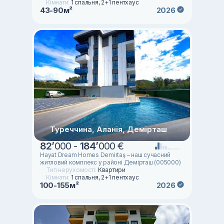
Кімнати:
1 спальня, 2+1 пентхаус
43-90м²
2026
Туреччина, Аланія, Демірташ
82
’
000 -
184
’
000 €
Hayat Dream Homes Demirtaş – наш сучасний
житловий комплекс у районі Демірташ (005000)
Тип нерухомості:
Квартири
Кімнати:
1 спальня, 2+1 пентхаус
100-155м²
2026