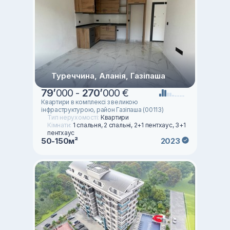
Туреччина, Аланія, Газіпаша
79
’
000 -
270
’
000 €
Квартири в комплексі з великою
інфраструктурою, район Газіпаша (00113)
Тип нерухомості:
Квартири
Кімнати:
1 спальня, 2 спальні, 2+1 пентхаус, 3+1
пентхаус
50-150м²
2023