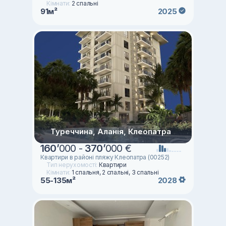
Кімнати:
2 спальні
91м²
2025
Туреччина, Аланія, Клеопатра
160
’
000 -
370
’
000 €
Квартири в районі пляжу Клеопатра (00252)
Тип нерухомості:
Квартири
Кімнати:
1 спальня, 2 спальні, 3 спальні
55-135м²
2028