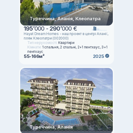
Туреччина, Аланія, Клеопатра
195
’
000 -
290
’
000 €
Hayat Dream Homes - наш проект в центрі Аланії,
пляж Клеопатри (002000)
Тип нерухомості:
Квартири
Кімнати:
1 спальня, 2 спальні, 2+1 пентхаус, 3+1
пентхаус
55-166м²
2025
Туреччина, Аланія