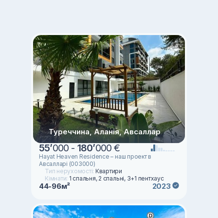
Туреччина, Аланія, Авсаллар
55
’
000 -
180
’
000 €
Hayat Heaven Residence – наш проект в
Авсалларі (003000)
Тип нерухомості:
Квартири
Кімнати:
1 спальня, 2 спальні, 3+1 пентхаус
44-96м²
2023