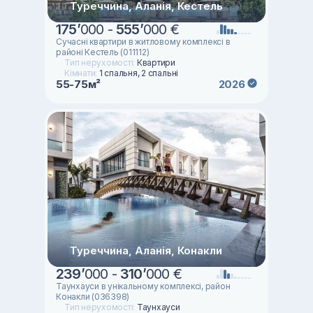
Туреччина, Аланія, Кестель
175
’
000 -
555
’
000 €
Сучасні квартири в житловому комплексі в
районі Кестель (011112)
Тип нерухомості:
Квартири
Кімнати:
1 спальня, 2 спальні
55-75м²
2026
Туреччина, Аланія, Конакли
239
’
000 -
310
’
000 €
Таунхауси в унікальному комплексі, район
Конакли (036398)
Тип нерухомості:
Таунхауси