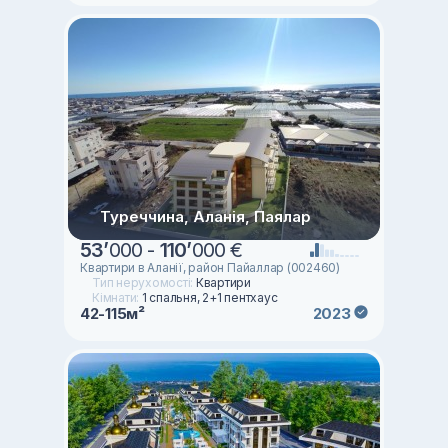
Туреччина, Аланія, Паялар
53
’
000 -
110
’
000 €
Квартири в Аланії, район Пайаллар (002460)
Тип нерухомості:
Квартири
Кімнати:
1 спальня, 2+1 пентхаус
42-115м²
2023