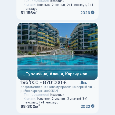
Тип нерухомості:
Квартири
Кімнати:
1 спальня, 2 спальні, 2+1 пентхаус, 3+1
пентхаус
51-156м²
2026
Туреччина, Аланія, Каргиджак
195
’
000 -
870
’
000 €
Апартаменти в ТОПовому проекті на першій лінії,
район Каргиджак (00512)
Тип нерухомості:
Квартири
Кімнати:
1 спальня, 2 спальні, 3 спальні, 3+1
пентхаус, 4+1 пентхаус
68-300м²
2022