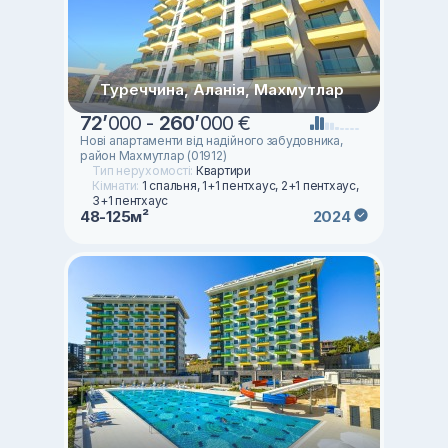
Туреччина, Аланія, Махмутлар
72
’
000 -
260
’
000 €
Нові апартаменти від надійного забудовника,
район Махмутлар (01912)
Тип нерухомості:
Квартири
Кімнати:
1 спальня, 1+1 пентхаус, 2+1 пентхаус,
3+1 пентхаус
48-125м²
2024