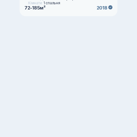
Кімнати:
1 спальня
72-185м²
2018