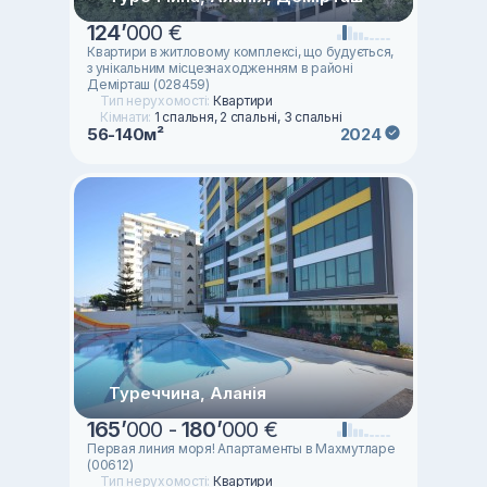
124
’
000 €
Квартири в житловому комплексі, що будується,
з унікальним місцезнаходженням в районі
Демірташ (028459)
Тип нерухомості:
Квартири
Кімнати:
1 спальня, 2 спальні, 3 спальні
56-140м²
2024
Туреччина, Аланія
165
’
000 -
180
’
000 €
Первая линия моря! Апартаменты в Махмутларе
(00612)
Тип нерухомості:
Квартири