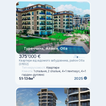
Туреччина, Аланія, Оба
375
’
000 €
Квартири від відомого забудовника, район Оба
(01552)
Тип нерухомості:
Квартири
Кімнати:
1 спальня, 2 спальні, 4+1 пентхаус, 4+1
гарден-дуплекс
51-134м²
2025