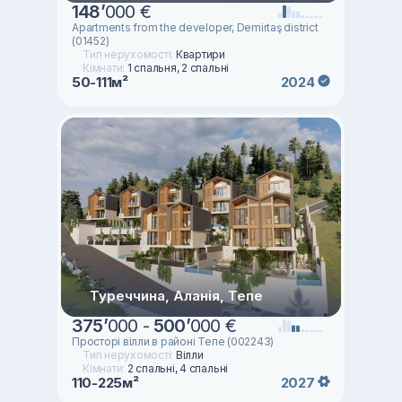
148
’
000 €
Apartments from the developer, Demirtaş district
(01452)
Тип нерухомості:
Квартири
Кімнати:
1 спальня, 2 спальні
50-111м²
2024
Туреччина, Аланія, Тепе
375
’
000 -
500
’
000 €
Просторі вілли в районі Тепе (002243)
Тип нерухомості:
Вілли
Кімнати:
2 спальні, 4 спальні
110-225м²
2027