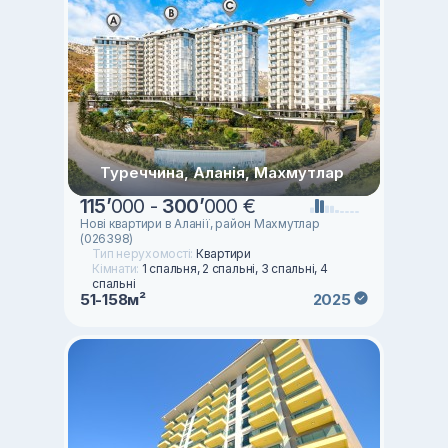
Туреччина, Аланія, Махмутлар
115
’
000 -
300
’
000 €
Нові квартири в Аланії, район Махмутлар
(026398)
Тип нерухомості:
Квартири
Кімнати:
1 спальня, 2 спальні, 3 спальні, 4
спальні
51-158м²
2025