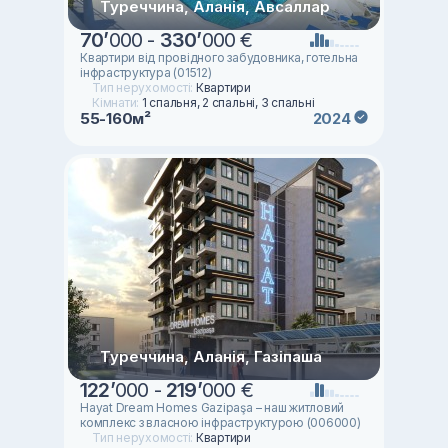
Туреччина, Аланія, Авсаллар
70
’
000 -
330
’
000 €
Квартири від провідного забудовника, готельна
інфраструктура (01512)
Тип нерухомості:
Квартири
Кімнати:
1 спальня, 2 спальні, 3 спальні
55-160м²
2024
Туреччина, Аланія, Газіпаша
122
’
000 -
219
’
000 €
Hayat Dream Homes Gazipaşa – наш житловий
комплекс з власною інфраструктурою (006000)
Тип нерухомості:
Квартири