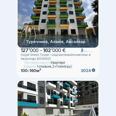
Туреччина, Аланія, Авсаллар
127
’
000 -
162
’
000 €
Hayat Green Tower – наш житловий комплекс в
Авсалларі (004000)
Тип нерухомості:
Квартири
Кімнати:
1 спальня, 2+1 пентхаус
100-160м²
2024