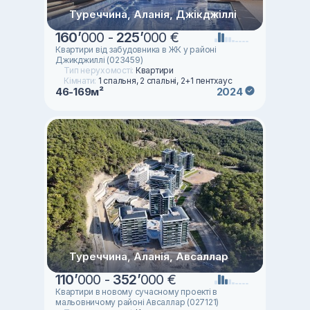
Туреччина, Аланія, Джікджіллі
160
’
000 -
225
’
000 €
Квартири від забудовника в ЖК у районі
Джикджиллі (023459)
Тип нерухомості:
Квартири
Кімнати:
1 спальня, 2 спальні, 2+1 пентхаус
46-169м²
2024
Туреччина, Аланія, Авсаллар
110
’
000 -
352
’
000 €
Квартири в новому сучасному проекті в
мальовничому районі Авсаллар (027121)