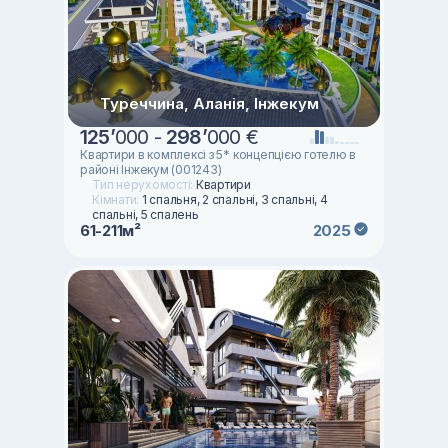
Туреччина, Аланія, Інжекум
125
’
000 -
298
’
000 €
Квартири в комплексі з 5* концепцією готелю в
районі Інжекум (001243)
Тип нерухомості:
Квартири
Кімнати:
1 спальня, 2 спальні, 3 спальні, 4
спальні, 5 спалень
61-211м²
2025