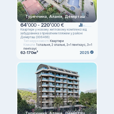
Туреччина, Аланія, Демірташ
64
’
000 -
220
’
000 €
Квартири у новому житловому комплексі від
забудовника з приватним пляжем у районі
Демірташ (006466)
Тип нерухомості:
Квартири
Кімнати:
1 спальня, 2 спальні, 2+1 пентхаус, 3+1
пентхаус
62-170м²
2025
Туреччина, Аланія, Демірташ