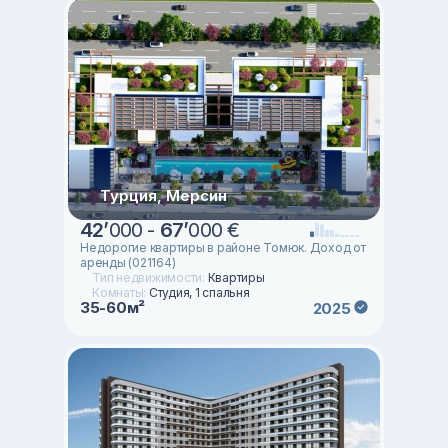
Турция, Мерсин
42
’
000 -
67
’
000 €
Недорогие квартиры в районе Томюк. Доход от
аренды (021164)
Тип недвижимости:
Квартиры
Комнаты:
Студия, 1 спальня
35-60м²
2025