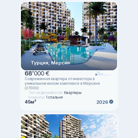
Турция, Мерсин
68
’
000 €
Современная квартира от инвестора в
уникальном жилом комплексе в Мерсине
(27000)
Тип недвижимости:
Квартиры
Комнаты:
1 спальня
45м²
2026