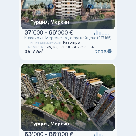
Турция, Мерсин
37
’
000 -
66
’
000 €
Квартиры в Мерсине по доступной цене (017165)
Тип недвижимости:
Квартиры
Комнаты:
Студия, 1 спальня, 2 спальни
35-72м²
2026
Турция, Мерсин
63
’
000 -
86
’
000 €