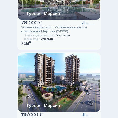
Турция, Мерсин
78
’
000 €
Уютная квартира от собственника в жилом
комплексе в Мерсине (24300)
Тип недвижимости:
Квартиры
Комнаты:
1 спальня
75м²
Турция, Мерсин
115
’
000 €