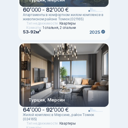
60
’
000 -
82
’
000 €
Апартаменты в комфортном жилом комплексе в
живописном районе Томюк (021165)
Тип недвижимости:
Квартиры
Комнаты:
1 спальня, 2 спальни
53-92м²
2025
Турция, Мерсин
64
’
000 -
92
’
000 €
Жилой комплекс в Мерсине, район Томюк
(024165)
Тип недвижимости:
Квартиры
Комнаты: