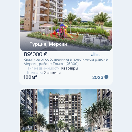
Турция, Мерсин
89
’
000 €
Квартира от собственника в престижном районе
Мерсин, районе Томюк (25300)
Тип недвижимости:
Квартиры
Комнаты:
2 спальни
100м²
2023