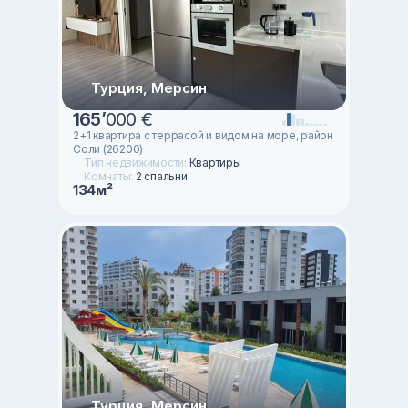
Турция, Мерсин
165
’
000 €
2+1 квартира с террасой и видом на море, район
Соли (26200)
Тип недвижимости:
Квартиры
Комнаты:
2 спальни
134м²
Турция, Мерсин