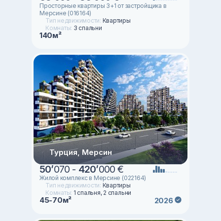
Просторные квартиры 3+1 от застройщика в
Мерсине (016164)
Тип недвижимости:
Квартиры
Комнаты:
3 спальни
140м²
Турция, Мерсин
50
’
070 -
420
’
000 €
Жилой комплекс в Мерсине (022164)
Тип недвижимости:
Квартиры
Комнаты:
1 спальня, 2 спальни
45-70м²
2026