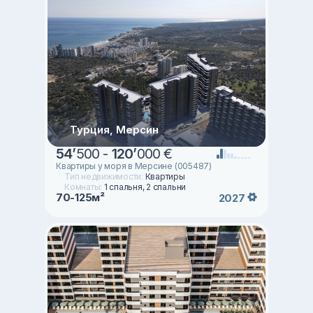
Турция, Мерсин
54
’
500 -
120
’
000 €
Квартиры у моря в Мерсине (005487)
Тип недвижимости:
Квартиры
Комнаты:
1 спальня, 2 спальни
70-125м²
2027