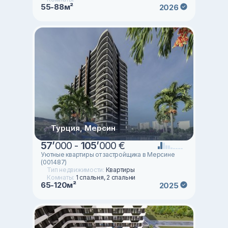
55-88м²
2026
Турция, Мерсин
57
’
000 -
105
’
000 €
Уютные квартиры от застройщика в Мерсине
(001487)
Тип недвижимости:
Квартиры
Комнаты:
1 спальня, 2 спальни
65-120м²
2025