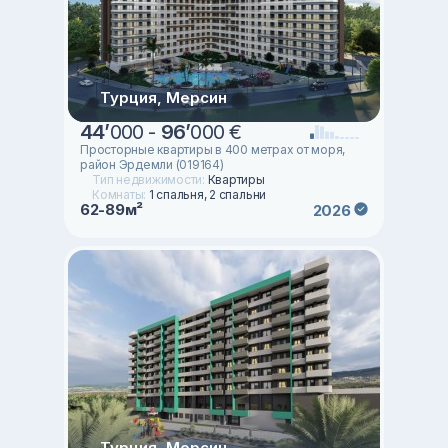
Турция, Мерсин
44
’
000 -
96
’
000 €
Просторные квартиры в 400 метрах от моря,
район Эрдемли (019164)
Тип недвижимости:
Квартиры
Комнаты:
1 спальня, 2 спальни
62-89м²
2026
Турция, Мерсин