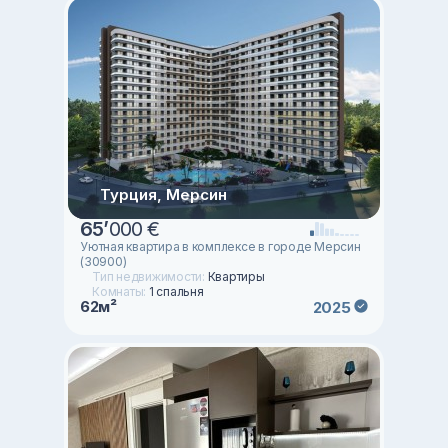
Турция, Мерсин
65
’
000 €
Уютная квартира в комплексе в городе Мерсин
(30900)
Тип недвижимости:
Квартиры
Комнаты:
1 спальня
62м²
2025