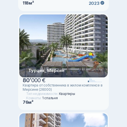
118м²
2023
Турция, Мерсин
80
’
000 €
Квартира от собственника в жилом комплексе в
Мерсине (26000)
Тип недвижимости:
Квартиры
Комнаты:
1 спальня
76м²