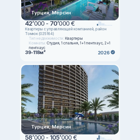
Турция, Мерсин
42
’
000 -
70
’
000 €
Квартиры с управляющей компанией, район
Томюк (025164)
Тип недвижимости:
Квартиры
Комнаты:
Студия, 1 спальня, 1+1 пентхаус, 2+1
пентхаус
39-118м²
2026
Турция, Мерсин
58
’
000 -
105
’
000 €