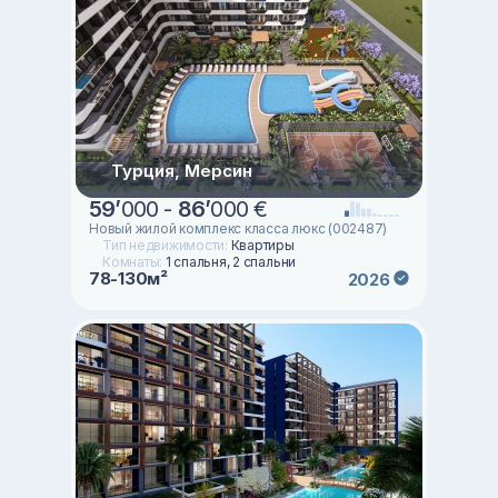
Турция, Мерсин
59
’
000 -
86
’
000 €
Новый жилой комплекс класса люкс (002487)
Тип недвижимости:
Квартиры
Комнаты:
1 спальня, 2 спальни
78-130м²
2026