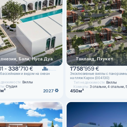
онезия, Бали, Нуса Дуа
Таиланд, Пхукет
1 -
338
’
710 €
1
’
758
’
959 €
 бассейнами и видом на океан
Эксклюзивные виллы с панорамн
)
на пляж Карон (004130)
едвижимости:
Виллы
Тип недвижимости:
Виллы
ты:
Студия
Комнаты:
3 спальни, 4 спальни, 
7м²
2027
450м²