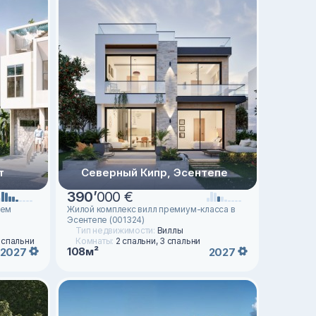
т
Северный Кипр, Эсентепе
390
’
000 €
ием
Жилой комплекс вилл премиум-класса в
Эсентепе (001324)
Тип недвижимости:
Виллы
3 спальни
Комнаты:
2 спальни, 3 спальни
108м²
2027
2027