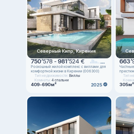
Северный Кипр, Кирения
Сев
750
’
578 -
981
’
524 €
663
’
Роскошный жилой комплекс с виллами для
Частные
комфортной жизни в Кирении (006300)
престиж
Тип недвижимости:
Виллы
Тип н
Комнаты:
4 спальни
Комна
409-690м²
305м²
2025