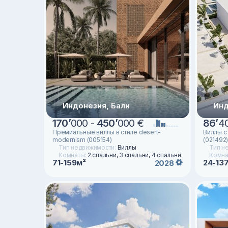
Индонезия, Бали
Инд
170
’
000 -
450
’
000 €
86
’
40
Премиальные виллы в стиле desert-
Виллы с
modernism (005154)
(021492
Тип недвижимости:
Виллы
Тип н
Комнаты:
2 спальни, 3 спальни, 4 спальни
Комна
71-159м²
24-13
2028