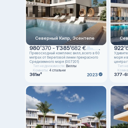
Северный Кипр, Эсентепе
Сев
980
’
370 -
1
’
385
’
682 €
922
’
Превосходный комплекс вилл, всего в 60
Удивите
метрах от береговой линии прекрасного
моря и 
Средиземного моря (007201)
центра 
Тип недвижимости:
Виллы
Тип н
Комнаты:
4 спальни
Комна
361м²
377-6
2023