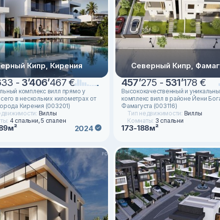
ерный Кипр, Кирения
Северный Кипр, Фамаг
633 -
3
’
406
’
467 €
457
’
275 -
531
’
178 €
льный комплекс вилл прямо у
Высококачественный и уникальны
всего в нескольких километрах от
комплекс вилл в районе Йени Бога
города Кирения (003201)
Фамагуста (003116)
едвижимости:
Виллы
Тип недвижимости:
Виллы
ты:
4 спальни, 5 спален
Комнаты:
3 спальни
89м²
173-188м²
2024