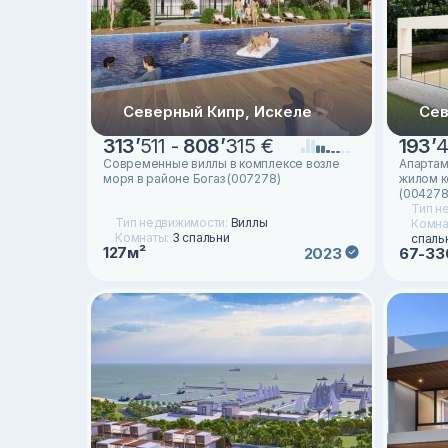
Северный Кипр, Искеле
Сев
313
’
511 -
808
’
315 €
193
’
4
Современные виллы в комплексе возле
Апартам
моря в районе Богаз (007278)
жилом к
(004278
Тип н
Тип недвижимости:
Виллы
Комна
Комнаты:
3 спальни
спаль
127м²
2023
67-33