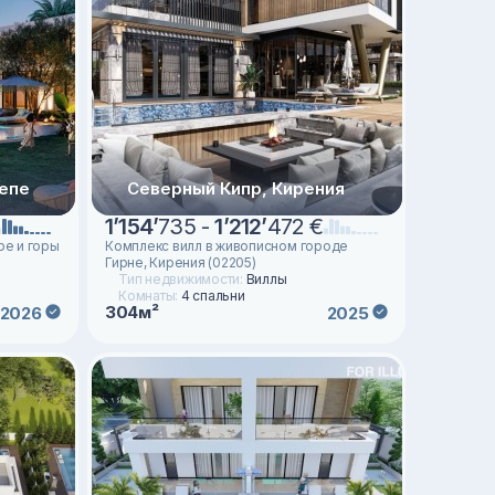
епе
Северный Кипр, Кирения
1
’
154
’
735 -
1
’
212
’
472 €
ре и горы
Комплекс вилл в живописном городе
Гирне, Кирения (02205)
Тип недвижимости:
Виллы
Комнаты:
4 спальни
304м²
2026
2025