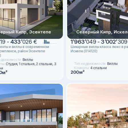
ерный Кипр, Эсентепе
Северный Кипр, Искел
19 -
433
’
026 €
1
’
963
’
049 -
3
’
002
’
309
енты и виллы в современном
Шикарные виллы класса люкс в р
омплексе, район Эсентепе
Искеле (014120)
)
едвижимости:
Виллы
Тип недвижимости:
Виллы
ты:
Студия, 1 спальня, 2 спальни, 3
Комнаты:
4 спальни
ни
200м²
0м²