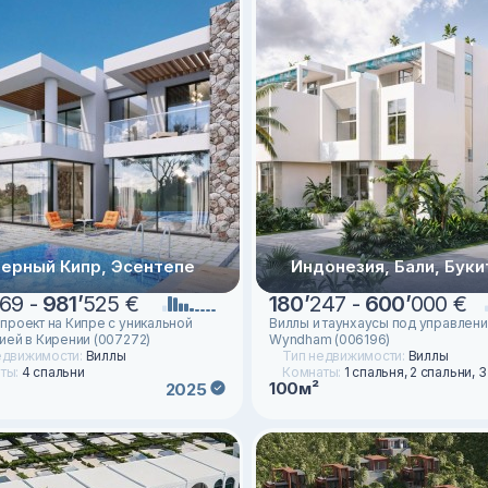
ерный Кипр, Эсентепе
Индонезия, Бали, Буки
69 -
981
’
525 €
180
’
247 -
600
’
000 €
проект на Кипре с уникальной
Виллы и таунхаусы под управлен
ией в Кирении (007272)
Wyndham (006196)
едвижимости:
Виллы
Тип недвижимости:
Виллы
ты:
4 спальни
Комнаты:
1 спальня, 2 спальни, 
100м²
2025