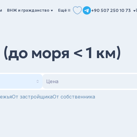
м
ВНЖ и гражданство
Ещё
+90 507 250 10 73
(до моря < 1 км)
Цена
режья
От застройщика
От собственника