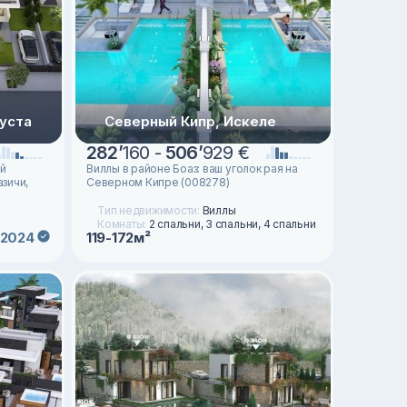
уста
Северный Кипр, Искеле
282
’
160 -
506
’
929 €
й
Виллы в районе Боаз: ваш уголок рая на
зичи,
Северном Кипре (008278)
Тип недвижимости:
Виллы
Комнаты:
2 спальни, 3 спальни, 4 спальни
2024
119-172м²