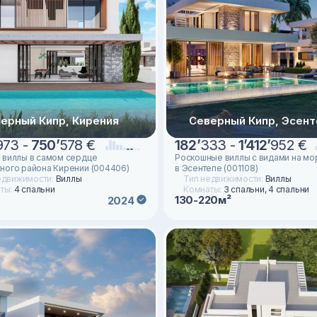
ерный Кипр, Кирения
Северный Кипр, Эсент
973 -
750
’
578 €
182
’
333 -
1
’
412
’
952 €
 виллы в самом сердце
Роскошные виллы с видами на мо
ного района Кирении (004406)
в Эсентепе (001108)
едвижимости:
Виллы
Тип недвижимости:
Виллы
ты:
4 спальни
Комнаты:
3 спальни, 4 спальни
130-220м²
2024