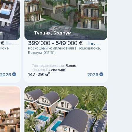
е
Турция, Бодрум
 €
399
’
000 -
549
’
000 €
айоне
Роскошный комплекс вилл в Гюмюшлюке,
Бодрум (015161)
Тип недвижимости:
Виллы
Комнаты:
2 спальни
147-291м²
2026
2026