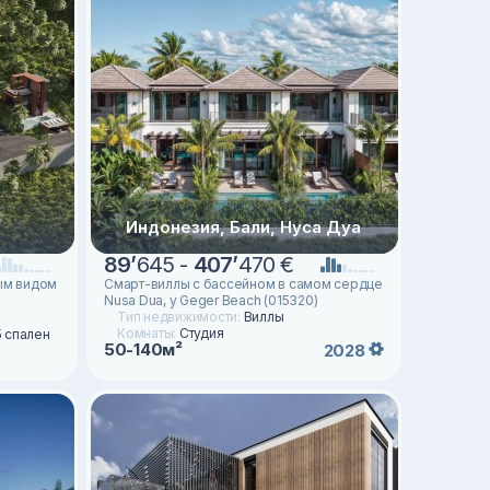
Индонезия, Бали, Нуса Дуа
89
’
645 -
407
’
470 €
ым видом
Смарт-виллы с бассейном в самом сердце
Nusa Dua, у Geger Beach (015320)
Тип недвижимости:
Виллы
Комнаты:
Студия
5 спален
50-140м²
2028