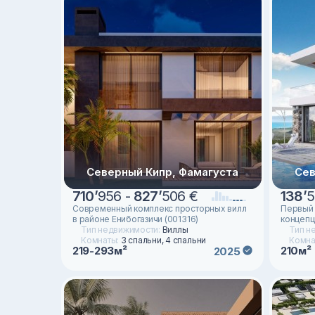
Северный Кипр, Фамагуста
Сев
710
’
956 -
827
’
506 €
138
’
5
Современный комплекс просторных вилл
Первый 
в районе Енибогазичи (001316)
концепц
Тип недвижимости:
Виллы
Тип н
Комнаты:
3 спальни, 4 спальни
Комна
219-293м²
210м²
2025