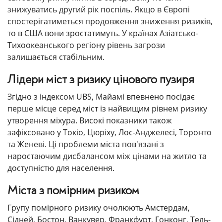
знижуватись другий рік поспіль. Якщо в Європі
спостерігатиметься продовження зниження ризиків,
то в США вони зростатимуть. У країнах Азіатсько-
Тихоокеанського регіону рівень загрози
залишається стабільним.
Лідери міст з ризику цінового пузиря
Згідно з індексом UBS, Майамі впевнено посідає
перше місце серед міст із найвищим рівнем ризику
утворення міхура. Високі показники також
зафіксовано у Токіо, Цюріху, Лос-Анджелесі, Торонто
та Женеві. Ці проблеми міста пов'язані з
наростаючим дисбалансом між цінами на житло та
доступністю для населення.
Міста з помірним ризиком
Групу помірного ризику очолюють Амстердам,
Сідней, Бостон, Ванкувер, Франкфурт, Гонконг, Тель-