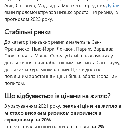
Авів, Сінгапур, Мадрид та Мюнхен. Серед них
Дубай
,
який продемонстрував низьке зростання ризику із
прогнозом 2023 року.
Стабільні ринки
До категорії низьких ризиків належать Сан-
Франциско, Нью-Йорк, Лондон, Париж, Варшава,
Стокгольм та Мілан. Серед усіх міст, включених у
дослідження, найстабільнішим виявився Сан-Паулу,
де ризик міхура мінімальний. Це з відносно
повільним зростанням цін, і більш збалансованим
попитом.
Що відбувається із цінами на житло?
З урахуванням 2021 року,
реальні ціни на житло в
містах з високим ризиком знизилися в
середньому на 20%.
Середні реальні ціни на житло зросли
на 2%