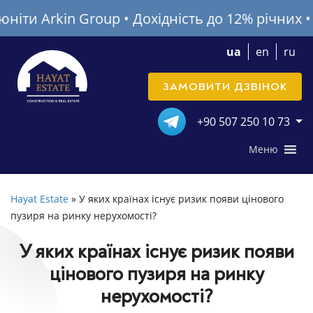
и Arkin Group • Дохідність до 12% річних • Бон
ua
en
ru
ЗАМОВИТИ ДЗВІНОК
+90 507 250 10 73
Меню
Hayat Estate
»
У яких країнах існує ризик появи цінового
пузиря на ринку нерухомості?
У яких країнах існує ризик появи
цінового пузиря на ринку
нерухомості?