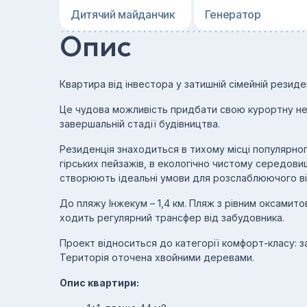
Дитячий майданчик
Генератор
Опис
Квартира від інвестора у затишній сімейній резиде
Це чудова можливість придбати свою курортну нер
завершальній стадії будівництва.
Резиденція знаходиться в тихому місці популярного
гірських пейзажів, в екологічно чистому середовищ
створюють ідеальні умови для розслаблюючого ві
До пляжу Інжекум – 1,4 км. Пляж з рівним оксамито
ходить регулярний трансфер від забудовника.
Проект відноситься до категорії комфорт-класу: з
Територія оточена хвойними деревами.
Опис квартири: