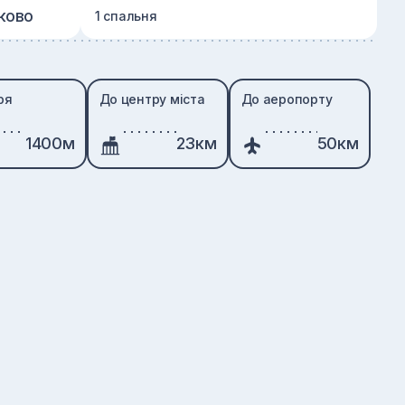
ково
1 спальня
ря
До центру міста
До аеропорту
1400м
23км
50км