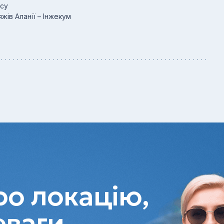
ксу
жів Аланії – Інжекум
о локацію,
еваги