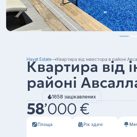
Hayat Estate
Квартира від інвестора в районі Авс
Квартира від і
районі Авсалл
1658 зацікавлених
58
’
000 €
Площа
Рік здачі
Ме