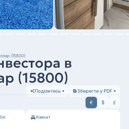
аллар (15800)
нвестора в
ар (15800)
Поділитись
Зберегти у PDF
€
$
£
блі
Кімнат