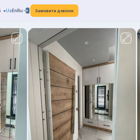
3
Ua
En
Ru
Замовити дзвінок