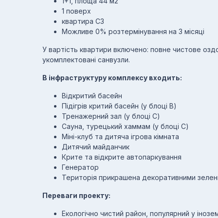
1+1, площа 44 м2
1 поверх
квартира С3
Можливе 0% розтермiнування на 3 місяці
У вартість квартири включено: повне чистове оздо
укомплектовані санвузли.
В інфраструктуру комплексу входить:
Відкритий басейн
Підігрів критий басейн (у блоці В)
Тренажерний зал (у блоці С)
Сауна, турецький хаммам (у блоці С)
Міні-клуб та дитяча ігрова кімната
Дитячий майданчик
Крите та відкрите автопаркування
Генератор
Територія прикрашена декоративними зелен
Переваги проекту:
Екологічно чистий район, популярний у інозе