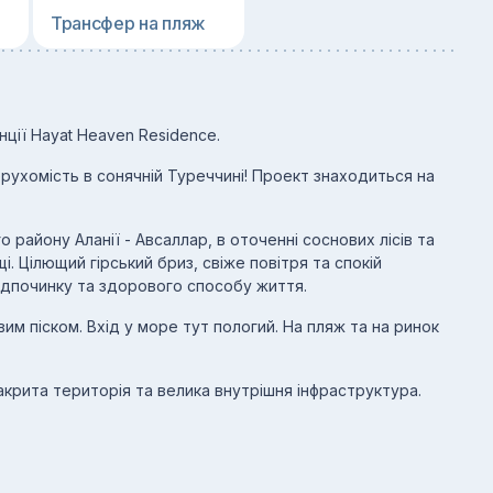
Трансфер на пляж
нції Hayat Heaven Residence.
ухомість в сонячній Туреччині! Проект знаходиться на
 району Аланії - Авсаллар, в оточенні соснових лісів та
і. Цілющий гірський бриз, свіже повітря та спокій
дпочинку та здорового способу життя.
вим піском. Вхід у море тут пологий. На пляж та на ринок
акрита територія та велика внутрішня інфраструктура.