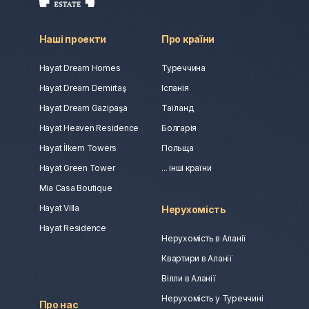
Наші проекти
Про країни
Hayat Dream Homes
Туреччина
Hayat Dream Demirtaş
Іспанія
Hayat Dream Gazipaşa
Таїланд
Hayat Heaven Residence
Болгарія
Hayat İlkem Towers
Польща
Hayat Green Tower
... інші країни
Mia Casa Boutique
Hayat Villa
Нерухомість
Hayat Residence
Нерухомість в Аланії
Квартири в Аланії
Вілли в Аланії
Нерухомість у Туреччині
Про нас