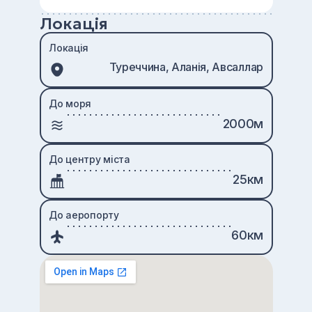
Локація
Локація
Туреччина, Аланія, Авсаллар
До моря
2000м
До центру міста
25км
До аеропорту
60км