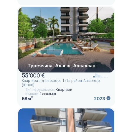
Туреччина, Аланія, Авсаллар
55
’
000 €
Квартира від інвестора 1+1 в районі Авсаллар
(18300)
Тип нерухомості:
Квартири
Кімнати:
1 спальня
58м²
2023