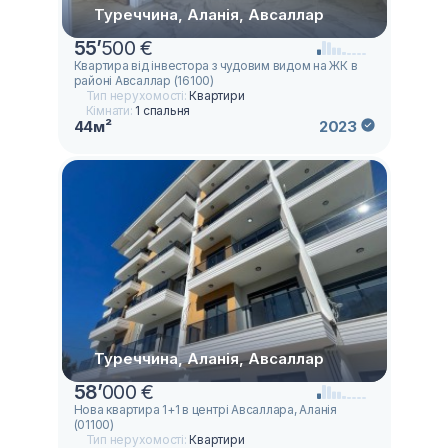
Туреччина, Аланія, Авсаллар
55
’
500 €
Квартира від інвестора з чудовим видом на ЖК в
районі Авсаллар (16100)
Тип нерухомості:
Квартири
Кімнати:
1 спальня
44м²
2023
Туреччина, Аланія, Авсаллар
58
’
000 €
Нова квартира 1+1 в центрі Авсаллара, Аланія
(01100)
Тип нерухомості:
Квартири