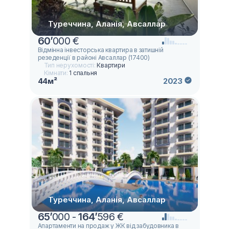
Туреччина, Аланія, Авсаллар
60
’
000 €
Відмінна інвесторська квартира в затишній
резеденції в районі Авсаллар (17400)
Тип нерухомості:
Квартири
Кімнати:
1 спальня
44м²
2023
Туреччина, Аланія, Авсаллар
65
’
000 -
164
’
596 €
Апартаменти на продаж у ЖК від забудовника в