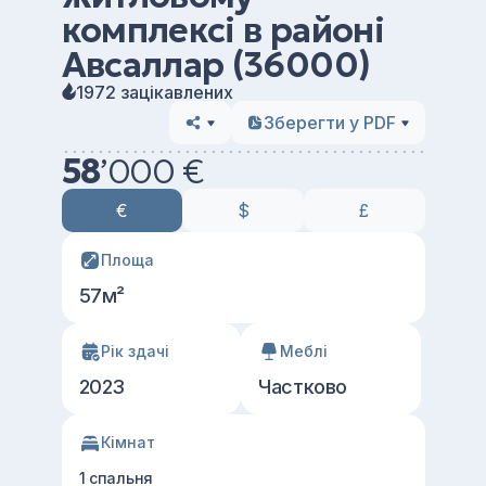
комплексі в районі
Авсаллар (36000)
1972 зацікавлених
Зберегти у PDF
58
’
000 €
€
$
£
Площа
57м²
Рік здачі
Меблі
2023
Частково
Кімнат
1 спальня