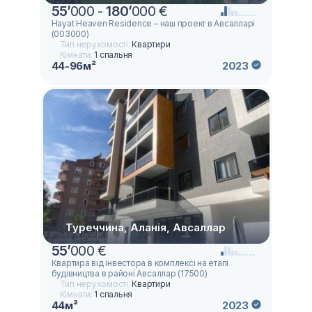
55
’
000 -
180
’
000 €
Hayat Heaven Residence – наш проект в Авсалларі
(003000)
Тип нерухомості:
Квартири
Кімнати:
1 спальня
44-96м²
2023
Туреччина, Аланія, Авсаллар
55
’
000 €
Квартира від інвестора в комплексі на етапі
будівництва в районі Авсаллар (17500)
Тип нерухомості:
Квартири
Кімнати:
1 спальня
44м²
2023