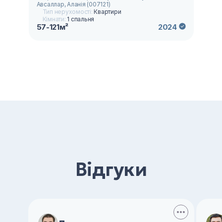
Авсаллар, Аланія (007121)
Тип нерухомості:
Квартири
Кімнати:
1 спальня
57-121м²
2024
Відгуки