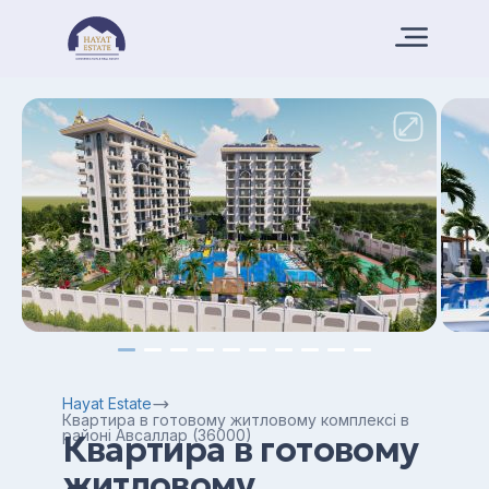
Hayat Estate
Квартира в готовому житловому комплексі в
районі Авсаллар (36000)
Квартира в готовому
житловому