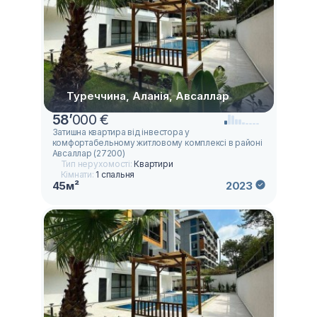
Туреччина, Аланія, Авсаллар
58
’
000 €
Затишна квартира від інвестора у
комфортабельному житловому комплексі в районі
Авсаллар (27200)
Тип нерухомості:
Квартири
Кімнати:
1 спальня
45м²
2023