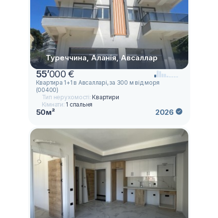
Туреччина, Аланія, Авсаллар
55
’
000 €
Квартира 1+1 в Авсалларі, за 300 м від моря
(00400)
Тип нерухомості:
Квартири
Кімнати:
1 спальня
50м²
2026