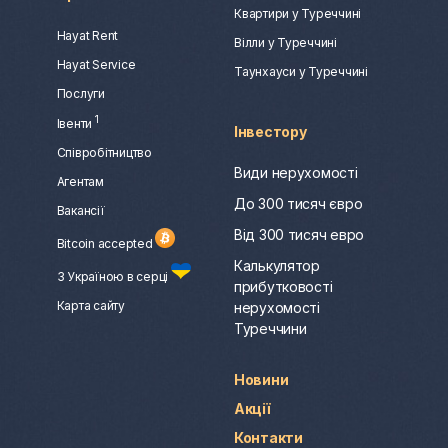
Квартири у Туреччині
Hayat Rent
Вілли у Туреччині
Hayat Service
Таунхауси у Туреччині
Послуги
1
Івенти
Інвестору
Співробітництво
Види нерухомості
Агентам
До 300 тисяч євро
Вакансії
Від 300 тисяч евро
Bitcoin accepted
Калькулятор
З Україною в серці
прибутковості
Карта сайту
нерухомості
Туреччини
Новини
Акції
Контакти