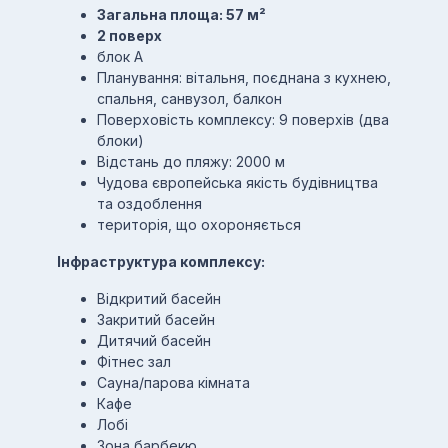
Загальна площа: 57 м²
2 поверх
блок А
Планування: вітальня, поєднана з кухнею,
спальня, санвузол, балкон
Поверховість комплексу: 9 поверхів (два
блоки)
Відстань до пляжу: 2000 м
Чудова європейська якість будівництва
та оздоблення
територія, що охороняється
Інфраструктура комплексу:
Відкритий басейн
Закритий басейн
Дитячий басейн
Фітнес зал
Сауна/парова кімната
Кафе
Лобі
Зона барбекю