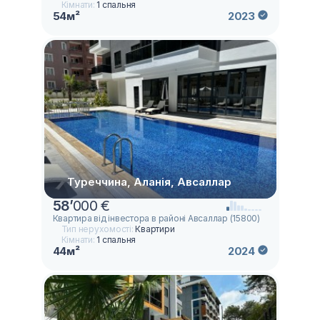
Кімнати:
1 спальня
54м²
2023
Туреччина, Аланія, Авсаллар
58
’
000 €
Квартира від інвестора в районі Авсаллар (15800)
Тип нерухомості:
Квартири
Кімнати:
1 спальня
44м²
2024