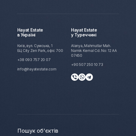
Hayat Estate
Hayat Estate
в Україні
у Туреччині
Київ, вул. Сумська, 1
Alanya, Mahmutlar Mah.
БЦ City Zen Park, офіс 700
Namik Kemal Cd. No: 12 AA
07450
+38 093 757 20 07
+90 507 250 10 73
info@hayatestate.com
Пошук об'єктів