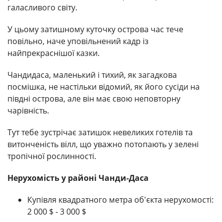
галасливого світу.
У цьому затишному куточку острова час тече
повільно, наче уповільнений кадр із
найпрекраснішої казки.
Чандидаса, маленький і тихий, як загадкова
посмішка, не настільки відомий, як його сусіди на
півдні острова, але він має свою неповторну
чарівність.
Тут тебе зустрічає затишок невеликих готелів та
витонченість вілл, що уважно потопають у зелені
тропічної рослинності.
Нерухомість у районі Чанди-Даса
Купівля квадратного метра об'єкта нерухомості:
2 000 $ - 3 000 $