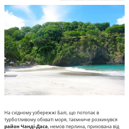
На східному узбережжі Балі, що потопає в
турботливому обхваті моря, таємниче розкинувся
район Чанді-Даса
, немов перлина, прихована від