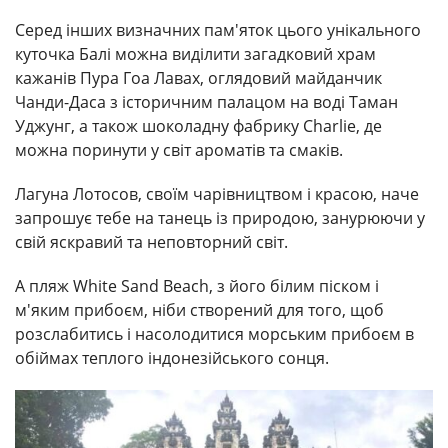
Серед інших визначних пам'яток цього унікального
куточка Балі можна виділити загадковий храм
кажанів Пура Гоа Лавах, оглядовий майданчик
Чанди-Даса з історичним палацом на воді Таман
Уджунг, а також шоколадну фабрику Charlie, де
можна поринути у світ ароматів та смаків.
Лагуна Лотосов, своїм чарівництвом і красою, наче
запрошує тебе на танець із природою, занурюючи у
свій яскравий та неповторний світ.
А пляж White Sand Beach, з його білим піском і
м'яким прибоєм, ніби створений для того, щоб
розслабитись і насолодитися морським прибоєм в
обіймах теплого індонезійського сонця.