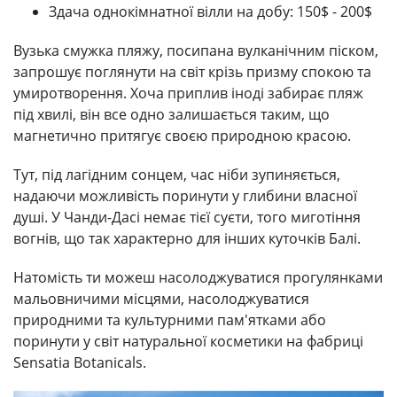
Здача однокімнатної вілли на добу: 150$ - 200$
Вузька смужка пляжу, посипана вулканічним піском,
запрошує поглянути на світ крізь призму спокою та
умиротворення. Хоча приплив іноді забирає пляж
під хвилі, він все одно залишається таким, що
магнетично притягує своєю природною красою.
Тут, під лагідним сонцем, час ніби зупиняється,
надаючи можливість поринути у глибини власної
душі. У Чанди-Дасі немає тієї суєти, того миготіння
вогнів, що так характерно для інших куточків Балі.
Натомість ти можеш насолоджуватися прогулянками
мальовничими місцями, насолоджуватися
природними та культурними пам'ятками або
поринути у світ натуральної косметики на фабриці
Sensatia Botanicals.