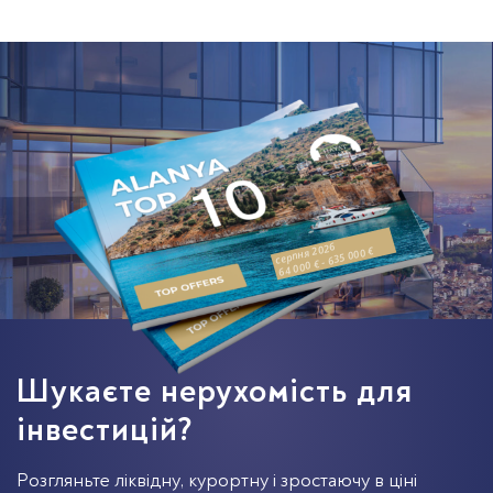
серпня 2026
64 000 € - 635 000 €
Шукаєте нерухомість для
інвестицій?
Розгляньте ліквідну, курортну і зростаючу в ціні