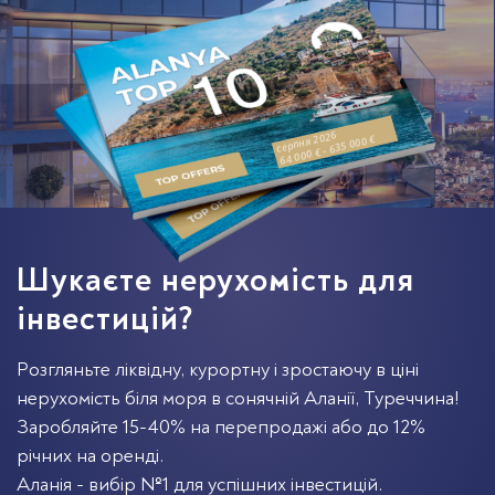
серпня 2026
64 000 € - 635 000 €
Шукаєте нерухомість для
інвестицій?
Розгляньте ліквідну, курортну і зростаючу в ціні
нерухомість біля моря в сонячній Аланії, Туреччина!
Заробляйте 15-40% на перепродажі або до 12%
річних на оренді.
Аланія - вибір №1 для успішних інвестицій.