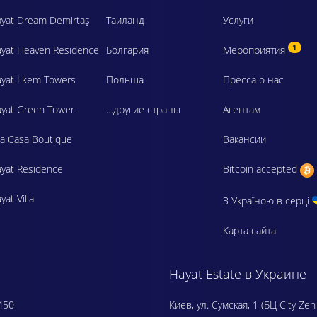
yat Dream Demirtaş
Таиланд
Услуги
1
yat Heaven Residence
Болгария
Мероприятия
yat İlkem Towers
Польша
Пресса о нас
yat Green Tower
…другие страны
Агентам
a Casa Boutique
Вакансии
yat Residence
Bitcoin accepted
yat Villa
З Україною в серці
Карта сайта
Hayat Estate в Украине
450
Киев, ул. Сумская, 1 (БЦ City Zen