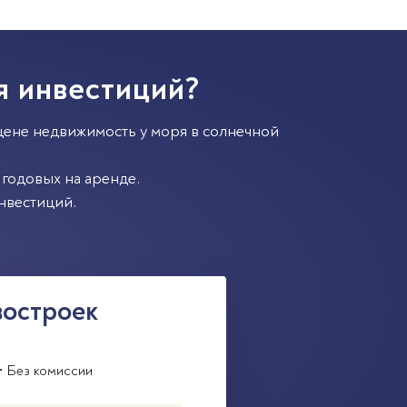
я инвестиций?
цене недвижимость у моря в солнечной
годовых на аренде.
нвестиций.
востроек
• Без комиссии