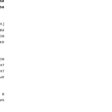
ии
за
л.)
ва
ов
же
ов
ект
кт
ые
 в
их