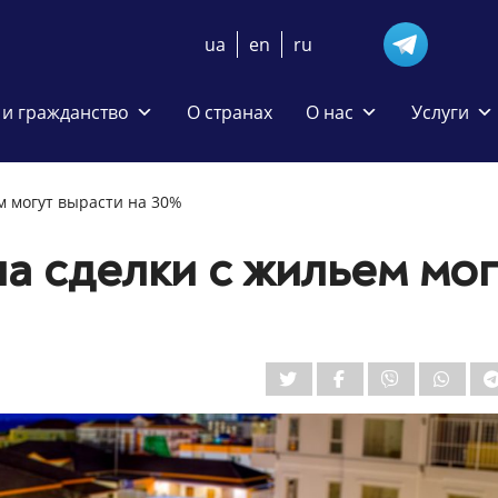
ua
en
ru
и гражданство
О странах
О нас
Услуги
м могут вырасти на 30%
на сделки с жильем мог