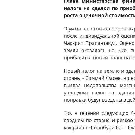
Глава министерства фин
налога на сделки по прио
роста оценочной стоимост
"Сумма налоговых сборов выра
после индивидуальной оценк
Чаккрит Прапантакул. Оцен
земли оказалось на 30% в
прибавится новый налог на з
Новый налог на землю и зд
страны - Соммай Фасее, но вс
вызвал недовольства местн
упразднит налог на здани
поправки будут введены в дей
Т.о. в течении следующих 4
среднем по стране и резкое
как район Нотанбури Банг Буа