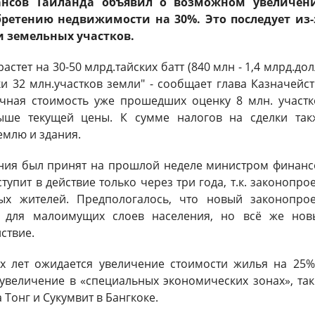
ансов Таиланда объявил о возможном увеличен
бретению недвижимости на 30%. Это последует из-
и земельных участков.
стет на 30-50 млрд.тайских батт (840 млн - 1,4 млрд.дол
и 32 млн.участков земли" - сообщает глава Казначейст
очная стоимость уже прошедших оценку 8 млн. участк
ыше текущей цены. К сумме налогов на сделки так
емлю и здания.
ания был принят на прошлой неделе министром финанс
тупит в действие только через три года, т.к. законопро
ых жителей. Предпологалось, что новый законопрое
я для малоимущих слоев населения, но всё же нов
ствие.
-х лет ожидается увеличение стоимости жилья на 25%
 увеличение в «специальных экономических зонах», так
 Тонг и Сукумвит в Бангкоке.