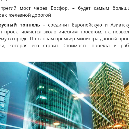
 третий мост через Босфор, – будет самым больш
е с железной дорогой
русный тоннель
– соединит Европейскую и Азиатск
от проект является экологическим проектом, т.к. позво
му в городе. По словам премьер-министра данный прое
ей, которая его строит. Стоимость проекта и раб