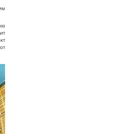
им
ую
лит
кт
от