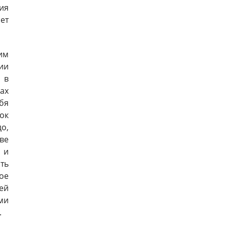
ия
ет
им
ии
 в
ах
бя
ок
о,
ве
 и
ть
ое
лей
ми
.