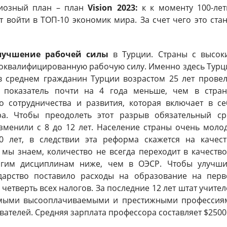
циозный план – план
Vision 2023:
к к моменту 100-лет
 войти в ТОП-10 экономик мира. За счет чего это стан
лучшение рабочей силы
в Турции. Страны с высок
оквалифицированную рабочую силу. Именно здесь Турц
в среднем гражданин Турции возрастом 25 лет провел
т показатель почти на 4 года меньше, чем в стран
о сотрудничества и развития, которая включает в се
а. Чтобы преодолеть этот разрыв обязательный ср
зменили с 8 до 12 лет. Население страны очень молод
0 лет, в следствии эта реформа скажется на качест
 мы знаем, количество не всегда переходит в качество
гим дисциплинам ниже, чем в ОЭСР. Чтобы улучши
ударство поставило расходы на образование на перв
е четверть всех налогов. За последние 12 лет штат учите
самыми высооплачиваемыми и престижными профессия
ателей. Средняя зарплата профессора составляет $2500