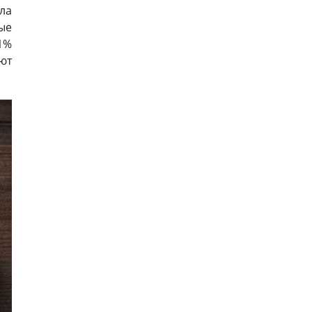
ила
ые
1%
ют