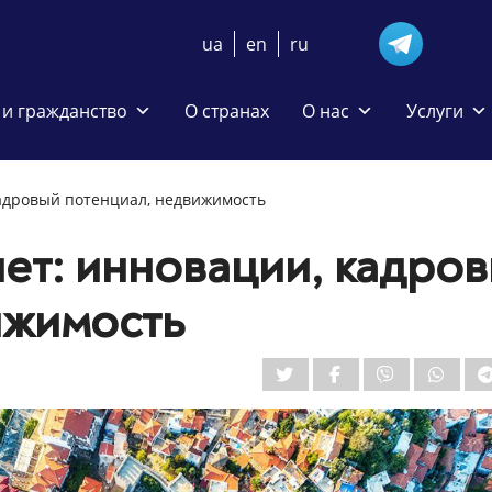
ua
en
ru
и гражданство
О странах
О нас
Услуги
кадровый потенциал, недвижимость
лет: инновации, кадро
ижимость