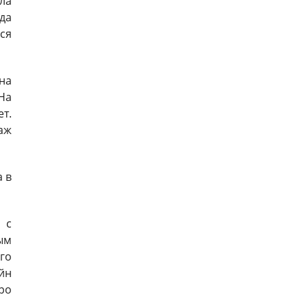
ла
да
ся
на
На
ет.
аж
а в
 с
ым
го
йн
ро