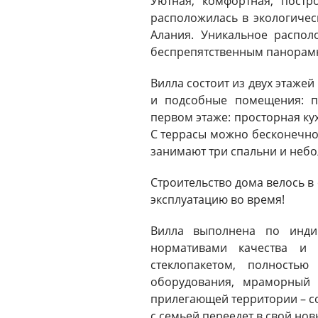
Уютная, комфортная, пост
расположилась в экологичес
Алания. Уникальное распол
беспрепятственным панорам
Вилла состоит из двух этаже
и подсобные помещения: пр
первом этаже: просторная кух
С террасы можно бесконечно
занимают три спальни и неб
Строительство дома велось в 
эксплуатацию во время!
Вилла выполнена по индив
нормативами качества и 
стеклопакетом, полностью
оборудования, мраморный 
прилегающей территории – с
с семьей переедет в свой нов