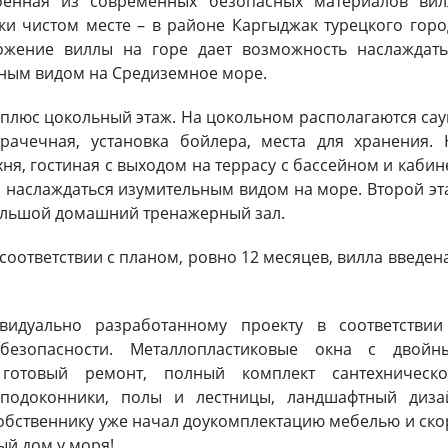
роенная из современных безопасных материалов вил
ки чистом месте – в районе Каргыджак турецкого горо
ожение виллы на горе дает возможность наслаждать
ным видом на Средиземное море.
й плюс цокольный этаж. На цокольном располагаются сау
ачечная, установка бойлера, места для хранения. 
ня, гостиная с выходом на террасу с бассейном и кабин
 наслаждаться изумительным видом на море. Второй эт
ольшой домашний тренажерный зал.
соответствии с планом, ровно 12 месяцев, вилла введен
идуально разработанному проекту в соответствии
безопасности. Металлопластиковые окна с двойн
 готовый ремонт, полный комплект сантехническо
подоконники, полы и лестницы, ландшафтный диза
обственнику уже начал доукомплектацию мебелью и ско
ый дом у моря!