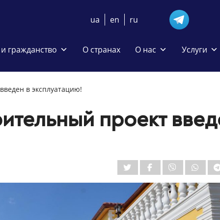
ua
en
ru
и гражданство
О странах
О нас
Услуги
введен в эксплуатацию!
ительный проект введ