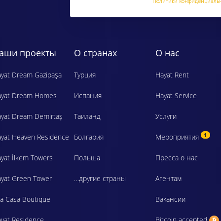
Политики конфиденциаль
аши проекты
О странах
О нас
yat Dream Gazipaşa
Турция
Hayat Rent
ayat Dream Homes
Испания
Hayat Service
yat Dream Demirtaş
Таиланд
Услуги
1
yat Heaven Residence
Болгария
Мероприятия
yat İlkem Towers
Польша
Пресса о нас
yat Green Tower
…другие страны
Агентам
a Casa Boutique
Вакансии
yat Residence
Bitcoin accepted