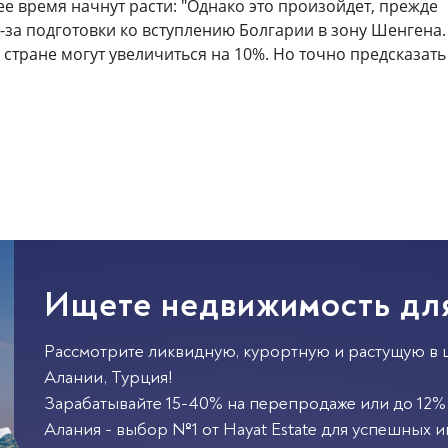
е время начнут расти: "Однако это произойдет, прежде
з-за подготовки ко вступлению Болгарии в зону Шенгена.
 стране могут увеличиться на 10%. Но точно предсказать
Ищете недвижимость дл
Рассмотрите ликвидную, курортную и растущую в 
Алании
,
Турция
!
Зарабатывайте 15-40% на перепродаже или до 12% 
Алания - выбор №1 от Hayat Estate для успешных и