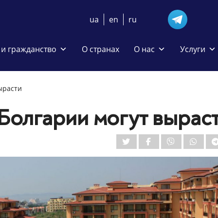
ua
en
ru
и гражданство
О странах
О нас
Услуги
ырасти
 Болгарии могут вырас