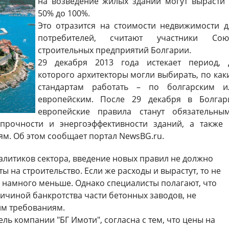
на возведение жилых зданий могут вырасти 
50% до 100%.
Это отразится на стоимости недвижимости д
потребителей, считают участники Сою
строительных предприятий Болгарии.
29 декабря 2013 года истекает период, 
которого архитекторы могли выбирать, по как
стандартам работать – по болгарским и
европейским. После 29 декабря в Болгар
европейские правила станут обязательным
прочности и энергоэффективности зданий, а также 
ям. Об этом сообщает портал NewsBG.ru.
алитиков сектора, введение новых правил не должно
ы на строительство. Если же расходы и вырастут, то не
 – намного меньше. Однако специалисты полагают, что
ричиной банкротства части бетонных заводов, не
м требованиям.
ль компании "БГ Имоти", согласна с тем, что цены на