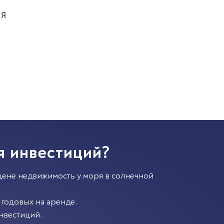
 Я
я инвестиций?
цене недвижимость у моря в солнечной
годовых на аренде.
нвестиций.