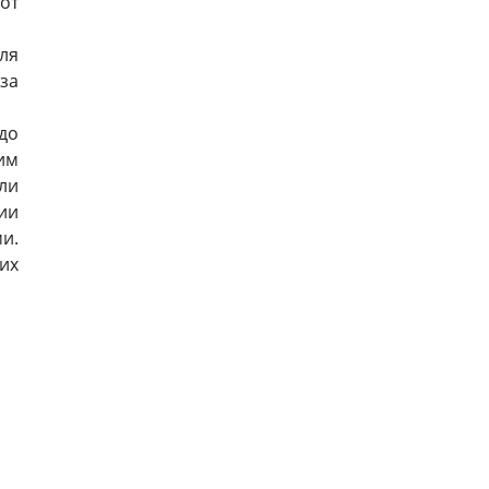
от
ля
за
до
им
ли
ии
и.
их