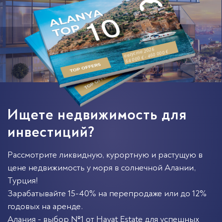
августа 2026
64 000 € - 460 000 €
Ищете недвижимость для
инвестиций?
Рассмотрите ликвидную, курортную и растущую в
цене недвижимость у моря в солнечной
Алании
,
Турция
!
Зарабатывайте 15-40% на перепродаже или до 12%
годовых на аренде.
Алания - выбор №1 от Hayat Estate для успешных