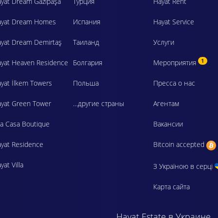
yat Dream Gazipaşa
Турция
Hayat Rent
ayat Dream Homes
Испания
Hayat Service
yat Dream Demirtaş
Таиланд
Услуги
1
yat Heaven Residence
Болгария
Мероприятия
yat İlkem Towers
Польша
Пресса о нас
yat Green Tower
…другие страны
Агентам
a Casa Boutique
Вакансии
yat Residence
Bitcoin accepted
yat Villa
З Україною в серці
Карта сайта
Hayat Estate в Украине