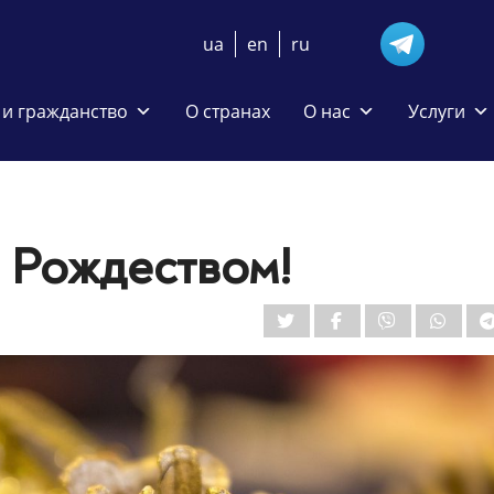
ua
en
ru
и гражданство
О странах
О нас
Услуги
 Рождеством!