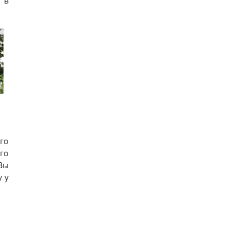
 в
го
го
Вы
у у