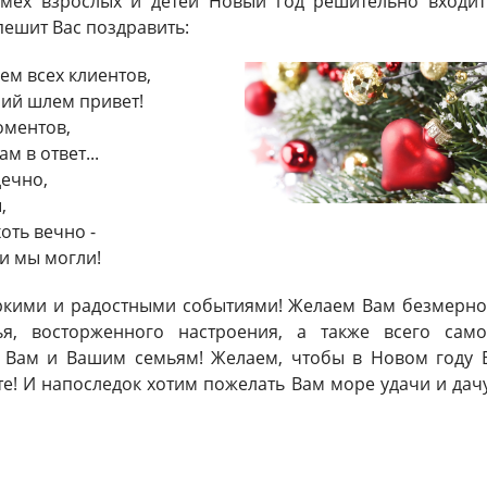
смех взрослых и детей Новый год решительно входит
ешит Вас поздравить:
м всех клиентов,
ий шлем привет!
оментов,
м в ответ...
ечно,
,
оть вечно -
и мы могли!
 яркими и радостными событиями! Желаем Вам безмерно
ья, восторженного настроения, а также всего само
го Вам и Вашим семьям! Желаем, чтобы в Новом году 
ете! И напоследок хотим пожелать Вам море удачи и дач