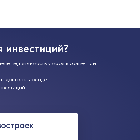
я инвестиций?
цене недвижимость у моря в солнечной
годовых на аренде.
нвестиций.
востроек