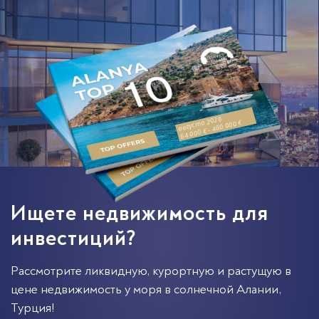
августа 2026
64 000 € - 460 000 €
Ищете недвижимость для
инвестиций?
Рассмотрите ликвидную, курортную и растущую в
цене недвижимость у моря в солнечной
Алании
,
Турция
!