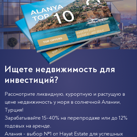
августа 2026
64 000 € - 460 000 €
Ищете недвижимость для
инвестиций?
Рассмотрите ликвидную, курортную и растущую в
цене недвижимость у моря в солнечной
Алании
,
Турция
!
Зарабатывайте 15-40% на перепродаже или до 12%
годовых на аренде.
Алания - выбор №1 от Hayat Estate для успешных