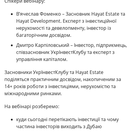
Спікери вебінару:
В’ячеслав Фоменко – Засновник Hayat Estate та
Hayat Development. Експерт з інвестиційної
нерухомості та девелопменту, інвестор із
багаторічним досвідом.
Дмитро Карпіловський – Інвестор, підприємець,
співзасновник УкрІнвестКлубу та експерт з
управління капіталом.
Засновники УкрІнвестКлубу та Hayat Estate
поділяться практичним досвідом, накопиченим за
14+ років роботи з інвестиціями, нерухомістю та
міжнародними ринками.
На вебінарі розберемо:
куди сьогодні перетікають інвестиції та чому
частина інвесторів виходить з Дубаю