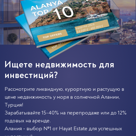
августа 2026
64 000 € - 460 000 €
Ищете недвижимость для
инвестиций?
Рассмотрите ликвидную, курортную и растущую в
цене недвижимость у моря в солнечной
Алании
,
Турция
!
Зарабатывайте 15-40% на перепродаже или до 12%
годовых на аренде.
Алания - выбор №1 от Hayat Estate для успешных