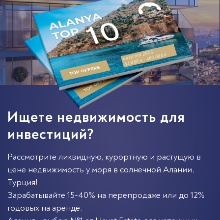
августа 2026
64 000 € - 460 000 €
Ищете недвижимость для
инвестиций?
Рассмотрите ликвидную, курортную и растущую в
цене недвижимость у моря в солнечной
Алании
,
Турция
!
Зарабатывайте 15-40% на перепродаже или до 12%
годовых на аренде.