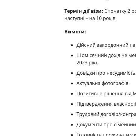
Термін дії візи:
Спочатку 2 р
наступні – на 10 років.
Вимоги:
Дійсний закордонний пасп
Щомісячний дохід не мен
2023 рік).
Довідки про несудимість 
Актуальна фотографія.
Позитивне рішення від М
Підтвердження власності
Трудовий договір/контр
Документи про сімейний 
Готовність проживати у к