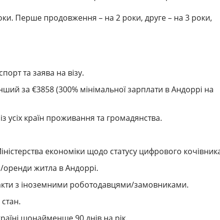
оки. Перше продовження – на 2 роки, друге – на 3 роки,
орт та заява на візу.
ший за €3858 (300% мінімальної зарплати в Андоррі на
із усіх країн проживання та громадянства.
іністерства економіки щодо статусу цифрового кочівника
/оренди житла в Андоррі.
акти з іноземними роботодавцями/замовниками.
стан.
раїні щонайменше 90 днів на рік.