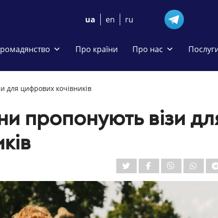
ua
en
ru
громадянство
Про країни
Про нас
Послуг
зи для цифрових кочівників
ни пропонують візи дл
ків