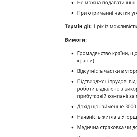
Не можна подавати інші в
При отриманні частки уг
Термін дії:
1 рік із можливіс
Вимоги:
Громадянство країни, що 
країни).
Відсутність частки в уго
Підтверджені трудові від
роботи віддалено з вико
прибутковій компанії за
Дохід щонайменше 3000 є
Наявність житла в Угорщи
Медична страховка чи до