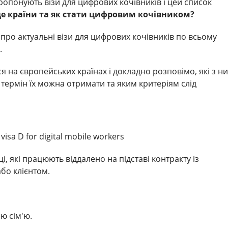
опонують візи для цифрових кочівників і цей список
це країни та як стати цифровим кочівником?
ро актуальні візи для цифрових кочівників по всьому
.
 на європейських країнах і докладно розповімо, які з ни
й термін їх можна отримати та яким критеріям слід
isa D for digital mobile workers
і, які працюють віддалено на підставі контракту із
бо клієнтом.
ю сім'ю.