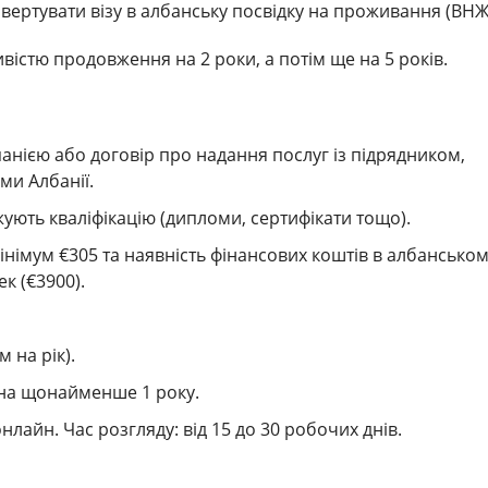
нвертувати візу в албанську посвідку на проживання (ВНЖ
ивістю продовження на 2 роки, а потім ще на 5 років.
панією або договір про надання послуг із підрядником,
ми Албанії.
ують кваліфікацію (дипломи, сертифікати тощо).
німум €305 та наявність фінансових коштів в албансько
ек (€3900).
 на рік).
сна щонайменше 1 року.
нлайн. Час розгляду: від 15 до 30 робочих днів.