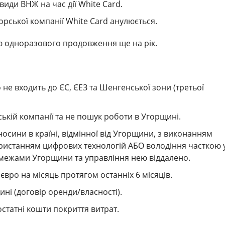
иди ВНЖ на час дії White Card.
орської компанії White Card анулюється.
тю одноразового продовження ще на рік.
не входить до ЄС, ЄЕЗ та Шенгенської зони (третьої
рській компанії та не пошук роботи в Угорщині.
носини в країні, відмінної від Угорщини, з виконанням
ристанням цифрових технологій АБО володіння часткою 
 межами Угорщини та управління нею віддалено.
вро на місяць протягом останніх 6 місяців.
ні (договір оренди/власності).
статні кошти покриття витрат.