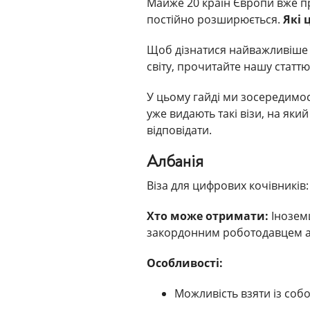
Майже 20 країн Європи вже пр
постійно розширюється.
Які 
Щоб дізнатися найважливіше п
світу, прочитайте нашу статтю
У цьому гайді ми зосередимося
уже видають такі візи, на яки
відповідати.
Албанія
Віза для цифрових кочівників: v
Хто може отримати:
Іноземц
закордонним роботодавцем а
Особливості:
Можливість взяти із собо