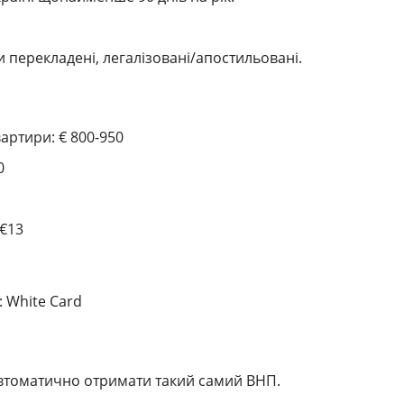
 перекладені, легалізовані/апостильовані.
артири: € 800-950
0
 €13
 White Card
автоматично отримати такий самий ВНП.