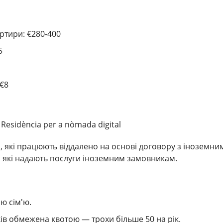
ртири: €280-400
5
 €8
Residència per a nòmada digital
і, які працюють віддалено на основі договору з іноземни
, які надають послуги іноземним замовникам.
ю сім'ю.
иків обмежена квотою — трохи більше 50 на рік.