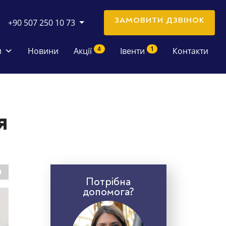
ЗАМОВИТИ ДЗВІНОК
+90 507 250 10 73
4
1
и
Новини
Акції
Івенти
Контакти
я
Потрібна
допомога?