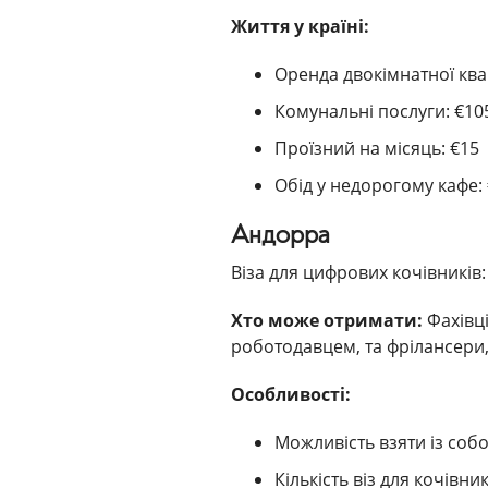
Життя у країні:
Оренда двокімнатної ква
Комунальні послуги: €10
Проїзний на місяць: €15
Обід у недорогому кафе:
Андорра
Віза для цифрових кочівників: 
Хто може отримати:
Фахівц
роботодавцем, та фрілансери
Особливості:
Можливість взяти із собо
Кількість віз для кочівн