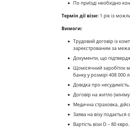
По приїзді необхідно ко
Термін дії візи:
1 рік із можл
Вимоги:
Трудовий договір із ком
зареєстрованим за межа
Документи, що підтвердж
Щомісячний заробіток мі
банку у розмірі 408 000 л
Довідка про несудимість.
Договір на житло (мінімум
Медична страховка, дій
Заява на візу подається о
Вартість візи D – 80 євро.