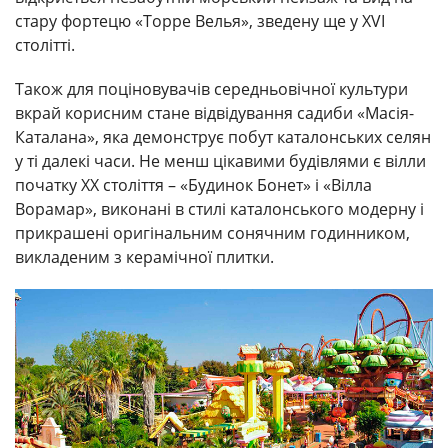
стару фортецю «Торре Велья», зведену ще у XVI
столітті.
Також для поціновувачів середньовічної культури
вкрай корисним стане відвідування садиби «Масія-
Каталана», яка демонструє побут каталонських селян
у ті далекі часи. Не менш цікавими будівлями є вілли
початку ХХ століття – «Будинок Бонет» і «Вілла
Ворамар», виконані в стилі каталонського модерну і
прикрашені оригінальним сонячним годинником,
викладеним з керамічної плитки.