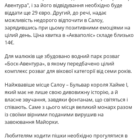
Авентура", і за його відвідування необхідно буде
віддати ще 29 євро. Другий, до речі, надає
можливість недорого відпочити в Салоу,
зарядившись при цьому позитивними емоціями на
цілий день. Ціна квитка в «Акваполіс» складе близько
14€.
Для малюків ще збудовано водний парк розваг
«Боск-Авентура», в якому передбачено цілий
комплекс розваг для вікової категорії від семи років.
Найжвавіше місце Салоу – Бульвар короля Хайме І,
який має не лише свою дивовижну історію, а й
власне звучання, завдяки фонтанам, що світяться і
співають. Саме з цього місця великий монарх разом
із своїми вірними поданими вирушив на
завоювання Майорки.
Любителям ходити пішки необхідно прогулятися в