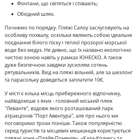
Фонтани, що світяться і співають;
Обхідний шлях.
Почнемо по порядку. Пляжі Салоу заслуговують на
особливу похвалу, оскільки являють собою ідеальне
поєднання білого піску і теплої прозорої морської
води без медуз. Не дивно, що їх названо екологічно
чистою зоною навіть у рамках ЮНЕСКО. А також
дуже безпечною завдяки зусиллям сотень
рятувальників. Вхід на пляжі вільний, але за шезлонг
та парасольку доведеться заплатити 10€.
У місті є кілька місць прибережного відпочинку,
найвідоміше з яких - головний міський пляж
"Леванте", вздовж якого розташований парк
атракціонів "Порт Авентура", але про нього ми
поговоримо трохи пізніше. Також популярністю
серед туристів та місцевих мешканців користуються
пляжні зони «Плайя-Поненте», «Кала-Кранкс» та