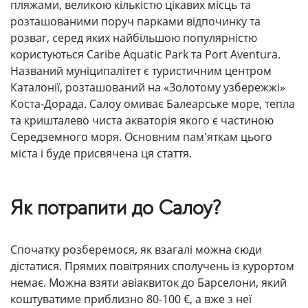
пляжами, великою кількістю цікавих місць та
розташованими поруч парками відпочинку та
розваг, серед яких найбільшою популярністю
користуються Caribe Aquatic Park та Port Aventura.
Названий муніципалітет є туристичним центром
Каталонії, розташований на «Золотому узбережжі»
Коста-Дорада. Салоу омиває Балеарське море, тепла
та кришталево чиста акваторія якого є частиною
Середземного моря. Основним пам'яткам цього
міста і буде присвячена ця стаття.
Як потрапити до Салоу?
Спочатку розберемося, як взагалі можна сюди
дістатися. Прямих повітряних сполучень із курортом
немає. Можна взяти авіаквиток до Барселони, який
коштуватиме приблизно 80-100 €, а вже з неї