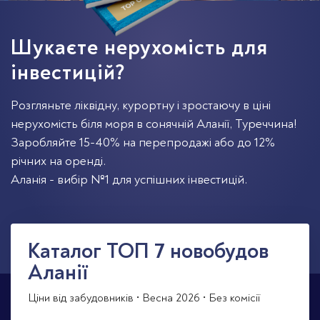
Шукаєте нерухомість для
інвестицій?
Розгляньте ліквідну, курортну і зростаючу в ціні
нерухомість біля моря в сонячній Аланії, Туреччина!
Заробляйте 15-40% на перепродажі або до 12%
річних на оренді.
Аланія - вибір №1 для успішних інвестицій.
Каталог TOП 7 новобудов
Аланії
Ціни від забудовників • Весна 2026 • Без комісії