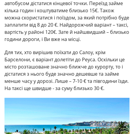
автобусом дістатися кінцевої точки. Переїзд займе
кілька годин і коштуватиме близько 15€. Також
можна скористатися і поїздом, за який потрібно буде
заплатити від 8 до 20 €. Найдорожчий варіант – таксі,
вартість у районі 120€. Зате й найшвидший – близько
години дороги, і Ви вже на місці.
Для тих, хто вирішив поїхати до Салоу, крім
Барселони, є варіант долетіти до Реуса. Оскільки це
місто розташоване значно ближче до курорту, то і
дістатися з нього буде значно дешевше та займе
менше часу у дорозі. Лише – 7-10 € та півгодини їзди.
На таксі ще швидше - за суму близько 30 €.