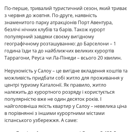
По-перше, тривалий туристичний сезон, який триває
з червня до жовтня. По-друге, наявність
знаменитого парку атракціонів Порт Авентура,
безлічі нічних клубів та барів. Також курорт
популярний завдяки своєму вигідному
географічному розташуванню: до Барселони – 1
година їзди та до найближчих великих курортів
Таррагони, Реуса чи Ла-Пінеди – всього 20 хвилин.
Нерухомість у Салоу – це вигідне вкладення коштів та
можливість придбати собі житло для проживання у
центрі туризму Каталонії. Як правило, житло
належить до курортного розряду і користується
популярністю вже не один десяток років. І
найголовніша якість квартир у Салоу – невелика ціна
в порівнянні з іншими курортними містами
іспанського узбережжя. А саме: