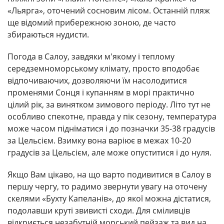
«Льярга», оточений сосновим лісом. Останній пляж
ще відомий прибережною зоною, де часто
збираються нудисти.
Погода в Салоу, завдяки м'якому і теплому
середземноморському клімату, просто вподобає
відпочиваючих, дозволяючи їм насолодитися
променями Сонця і купанням в морі практично
цілий рік, за винятком зимового періоду. Літо тут не
особливо спекотне, правда у пік сезону, температура
може часом підніматися і до позначки 35-38 градусів
за Цельсієм. Взимку вона варіює в межах 10-20
градусів за Цельсієм, але може опуститися і до нуля.
Якщо Вам цікаво, на що варто подивитися в Салоу в
першу чергу, то радимо звернути увагу на оточену
скелями «Бухту Капеланів», до якої можна дістатися,
подолавши круті звивисті сходи. Для сміливців
відкриється незабутній морський пейзаж та вид на