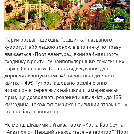
Парки розваг - ще одна "родзинка" названого
курорту. Найбільшою зоною відпочинку по праву
вважається «Порт Авентура», який займає шосту
сходинку в рейтингу найпопулярніших тематичних
парків Євросоюзу. Вартість відвідування для
дорослих коштуватиме 47€/день, ціна дитячого
квитка – 40€. Тут розташовано безліч різних
атракціонів, серед яких найшвидші американські
гірки, що дозволяють розвинути швидкість до 135
км/година. Також тут є майже найвищий атракціон у
світі та багато інших. ін.
Не менш цікавими є й аквапарки «Коста Карібе» та
«Акваполіс». Перший знаходиться на території "Порт