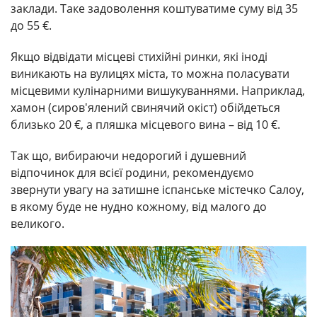
заклади. Таке задоволення коштуватиме суму від 35
до 55 €.
Якщо відвідати місцеві стихійні ринки, які іноді
виникають на вулицях міста, то можна поласувати
місцевими кулінарними вишукуваннями. Наприклад,
хамон (сиров'ялений свинячий окіст) обійдеться
близько 20 €, а пляшка місцевого вина – від 10 €.
Так що, вибираючи недорогий і душевний
відпочинок для всієї родини, рекомендуємо
звернути увагу на затишне іспанське містечко Салоу,
в якому буде не нудно кожному, від малого до
великого.