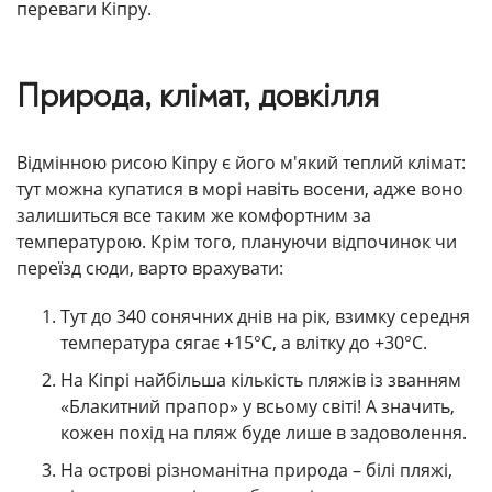
переваги Кіпру.
Природа, клімат, довкілля
Відмінною рисою Кіпру є його м'який теплий клімат:
тут можна купатися в морі навіть восени, адже воно
залишиться все таким же комфортним за
температурою. Крім того, плануючи відпочинок чи
переїзд сюди, варто врахувати:
Тут до 340 сонячних днів на рік, взимку середня
температура сягає +15°C, а влітку до +30°C.
На Кіпрі найбільша кількість пляжів із званням
«Блакитний прапор» у всьому світі! А значить,
кожен похід на пляж буде лише в задоволення.
На острові різноманітна природа – білі пляжі,