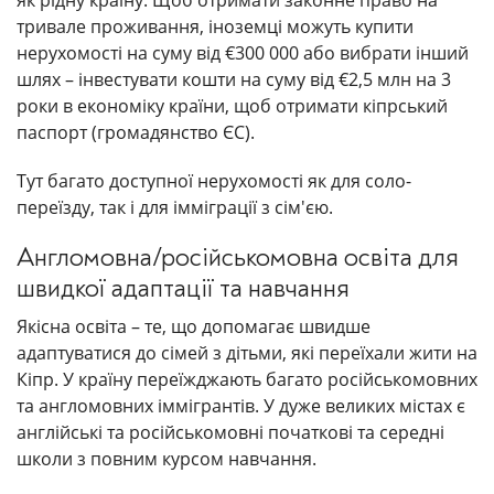
як рідну країну. Щоб отримати законне право на
тривале проживання, іноземці можуть купити
нерухомості на суму від €300 000 або вибрати інший
шлях – інвестувати кошти на суму від €2,5 млн на 3
роки в економіку країни, щоб отримати кіпрський
паспорт (громадянство ЄС).
Тут багато доступної нерухомості як для соло-
переїзду, так і для імміграції з сім'єю.
Англомовна/російськомовна освіта для
швидкої адаптації та навчання
Якісна освіта – те, що допомагає швидше
адаптуватися до сімей з дітьми, які переїхали жити на
Кіпр. У країну переїжджають багато російськомовних
та англомовних іммігрантів. У дуже великих містах є
англійські та російськомовні початкові та середні
школи з повним курсом навчання.