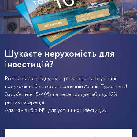
серпня 2026
64 000 € - 635 000 €
Шукаєте нерухомість для
інвестицій?
Розгляньте ліквідну, курортну і зростаючу в ціні
нерухомість біля моря в сонячній Аланії, Туреччина!
Заробляйте 15-40% на перепродажі або до 12%
річних на оренді.
Аланія - вибір №1 для успішних інвестицій.